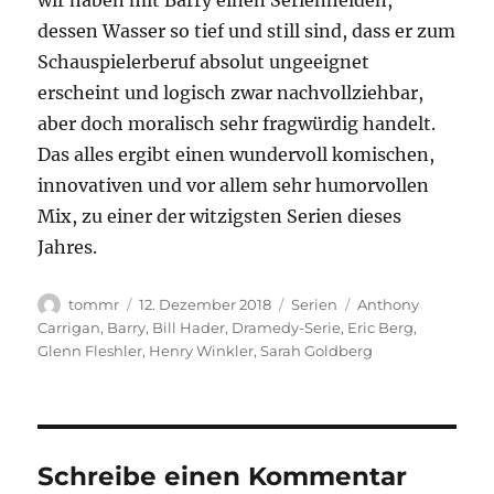
wir haben mit Barry einen Serienhelden,
dessen Wasser so tief und still sind, dass er zum
Schauspielerberuf absolut ungeeignet
erscheint und logisch zwar nachvollziehbar,
aber doch moralisch sehr fragwürdig handelt.
Das alles ergibt einen wundervoll komischen,
innovativen und vor allem sehr humorvollen
Mix, zu einer der witzigsten Serien dieses
Jahres.
Autor
Veröffentlicht
Kategorien
Schlagwörter
tommr
12. Dezember 2018
Serien
Anthony
am
Carrigan
,
Barry
,
Bill Hader
,
Dramedy-Serie
,
Eric Berg
,
Glenn Fleshler
,
Henry Winkler
,
Sarah Goldberg
Schreibe einen Kommentar