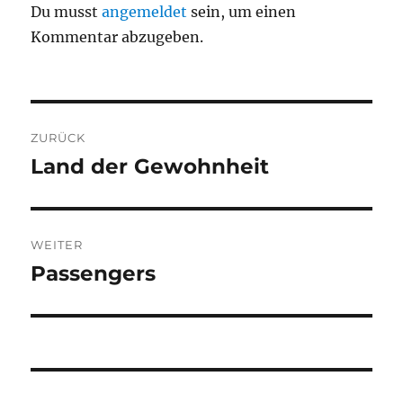
Du musst
angemeldet
sein, um einen
Kommentar abzugeben.
Beitragsnavigation
ZURÜCK
Land der Gewohnheit
Vorheriger
Beitrag:
WEITER
Passengers
Nächster
Beitrag: