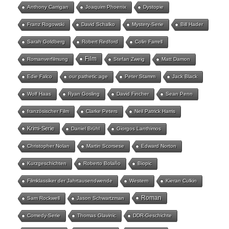
Anthony Carrigan
Joaquim Phoenix
Dystopie
Franz Rogowski
David Schalko
Mystery-Serie
Bill Hader
Sarah Goldberg
Robert Redford
Colin Farrell
Film
Romanverfilmung
Stefan Zweig
Matt Damon
Edie Falco
our pathetic age
Peter Stamm
Jack Black
Wolf Haas
Ryan Gosling
David Fincher
Sean Penn
französischer Film
Clarke Peters
Neil Patrick Harris
Krimi-Serie
Daniel Brühl
Giorgos Lanthimos
Christopher Nolan
Martin Scorsese
Edward Norton
Kurzgeschichten
Roberto Bolaño
Biopic
Filmklassiker der Jahrtausendwende
Western
Kieran Culkin
Roman
Sam Rockwell
Jason Schwartzman
Comedy-Serie
Thomas Glavinic
DDR-Geschichte