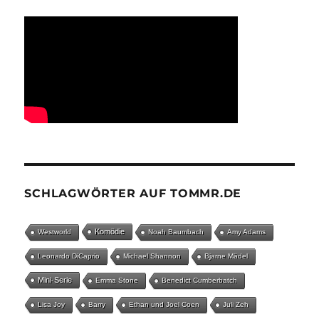
SCHLAGWÖRTER AUF TOMMR.DE
Komödie
Westworld
Noah Baumbach
Amy Adams
Leonardo DiCaprio
Michael Shannon
Bjarne Mädel
Mini-Serie
Emma Stone
Benedict Cumberbatch
Lisa Joy
Barry
Ethan und Joel Coen
Juli Zeh