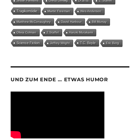
Drama
Jesse Plemons
Greta Gerwig
1. Staffel
Tragikomödie
Martin Freeman
Wes Anderson
Matthew McConaughey
David Harbour
Bill Murray
Olivia Colman
2.Staffel
Haruki Murakami
Science Fiction
T.C. Boyle
Jeffrey Wright
Eric Berg
UND ZUM ENDE … ETWAS HUMOR