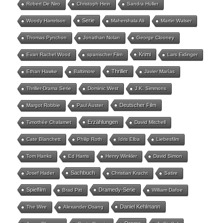
Robert De Niro
Christoph Hein
Sandra Hüller
Serie
Woody Harrelson
Mahershala Ali
Martin Walser
Thomas Pynchon
Jonathan Nolan
George Clooney
Krimi
Evan Rachel Wood
spanischer Film
Lars Eidinger
Thriller
Ethan Hawke
Baltimore
Javier Marías
Thriller-Drama Serie
Dominic West
J.K. Simmons
Deutscher Film
Margot Robbie
Paul Auster
Erzählungen
Timothée Chalamet
David Mitchell
Cate Blanchett
Philip Roth
Idris Elba
Liebesfilm
Tom Hanks
Ed Harris
Henry Winkler
David Simon
Sachbuch
Josef Hader
Christian Kracht
Satire
Spielfilm
Dramedy-Serie
Brad Pitt
William Dafoe
Daniel Kehlmann
The Wire
Alexander Osang