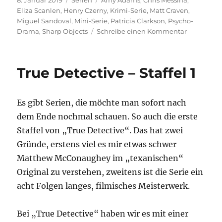
8. Januar 2019
Serien
Amy Adams
,
Chris Messina
,
am
Eliza Scanlen
,
Henry Czerny
,
Krimi-Serie
,
Matt Craven
,
Miguel Sandoval
,
Mini-Serie
,
Patricia Clarkson
,
Psycho-
zu
Drama
,
Sharp Objects
Schreibe einen Kommentar
Sharp
Objects
True Detective – Staffel 1
Es gibt Serien, die möchte man sofort nach
dem Ende nochmal schauen. So auch die erste
Staffel von „True Detective“. Das hat zwei
Gründe, erstens viel es mir etwas schwer
Matthew McConaughey im „texanischen“
Original zu verstehen, zweitens ist die Serie ein
acht Folgen langes, filmisches Meisterwerk.
Bei „True Detective“ haben wir es mit einer