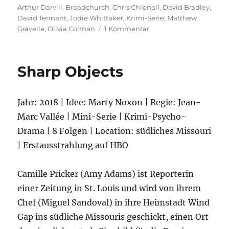
am
Arthur Darvill
,
Broadchurch
,
Chris Chibnall
,
David Bradley
,
David Tennant
,
Jodie Whittaker
,
Krimi-Serie
,
Matthew
zu
Gravelle
,
Olivia Colman
1 Kommentar
Broadchurch
Sharp Objects
Jahr: 2018 | Idee: Marty Noxon | Regie: Jean-
Marc Vallée | Mini-Serie | Krimi-Psycho-
Drama | 8 Folgen | Location: südliches Missouri
| Erstausstrahlung auf HBO
Camille Pricker (Amy Adams) ist Reporterin
einer Zeitung in St. Louis und wird von ihrem
Chef (Miguel Sandoval) in ihre Heimstadt Wind
Gap ins südliche Missouris geschickt, einen Ort