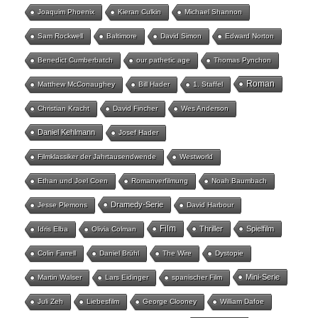
Joaquim Phoenix
Kieran Culkin
Michael Shannon
Sam Rockwell
Baltimore
David Simon
Edward Norton
Benedict Cumberbatch
our pathetic age
Thomas Pynchon
Roman
Matthew McConaughey
Bill Hader
1. Staffel
Christian Kracht
David Fincher
Wes Anderson
Daniel Kehlmann
Josef Hader
Filmklassiker der Jahrtausendwende
Westworld
Ethan und Joel Coen
Romanverfilmung
Noah Baumbach
Dramedy-Serie
Jesse Plemons
David Harbour
Film
Thriller
Spielfilm
Idris Elba
Olivia Colman
Colin Farrell
Daniel Brühl
The Wire
Dystopie
Mini-Serie
Martin Walser
Lars Eidinger
spanischer Film
Juli Zeh
Liebesfilm
George Clooney
William Dafoe