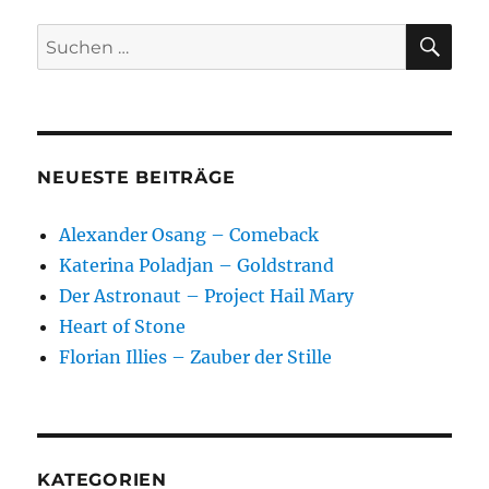
Beiträge
E
SU
Suchen
nach:
NEUESTE BEITRÄGE
Alexander Osang – Comeback
Katerina Poladjan – Goldstrand
Der Astronaut – Project Hail Mary
Heart of Stone
Florian Illies – Zauber der Stille
KATEGORIEN