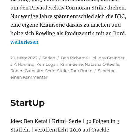
um den Privatdetektiv Cormoran Strike drehen.
Nur wenige Jahre später entschied sich die BBC,
eine eigene Krimiserie daraus zu machen und
holte sich Rowling als Produzentin mit an Bord.
„Strike“
weiterlesen
Veröffentlicht
Kategorien
Schlagwörter
20. März 2023
Serien
Ben Richards
,
Holliday Grainger
,
am
J.K. Rowling
,
Kerr Logan
,
Krimi-Serie
,
Natasha O'Keeffe
,
Robert Galbraith
,
Serie
,
Strike
,
Tom Burke
Schreibe
zu
einen Kommentar
Strike
StartUp
Idee: Ben Ketai | Krimi-Serie | 30 Folgen in 3
Staffeln | veröffentlicht 2016 auf Crackle