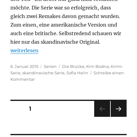
möchte. Die Serie war so erfolgreich, dass
gleich zwei Remakes davon gemacht wurden.
Zum einen, eine amerikanische Version und
auch eine britische. Selbstredend schauen wir
hier nur das skandinavische Original.
„Die Brücke“
weiterlesen
Veröffentlicht
Kategorien
Schlagwörter
6. Januar 2015
Serien
Die Brücke
,
Kim Bodna
,
Krimi-
am
Serie
,
skandinavische Serie
,
Sofia Helin
Schreibe einen
zu
Kommentar
Die
Brücke
Seitennummerierung
SEITE
1
NÄC
der
HSTE
SEIT