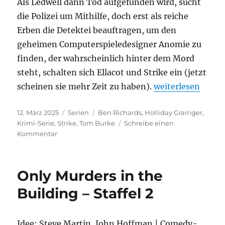
Als Ledwell dann Tod aufgefunden wird, sucht
die Polizei um Mithilfe, doch erst als reiche
Erben die Detektei beauftragen, um den
geheimen Computerspieledesigner Anomie zu
finden, der wahrscheinlich hinter dem Mord
steht, schalten sich Ellacot und Strike ein (jetzt
„Strike – 6.Staffe
scheinen sie mehr Zeit zu haben).
weiterlesen
Veröffentlicht
Kategorien
Schlagwörter
12. März 2025
Serien
Ben Richards
,
Holliday Grainger
,
am
Krimi-Serie
,
Strike
,
Tom Burke
Schreibe einen
zu
Kommentar
Strike
–
6.Staffel
Only Murders in the
Building – Staffel 2
Idee: Steve Martin, John Hoffman | Comedy-