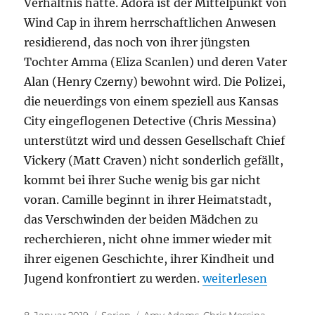
Verhältnis hatte. Adora ist der Mittelpunkt von
Wind Cap in ihrem herrschaftlichen Anwesen
residierend, das noch von ihrer jüngsten
Tochter Amma (Eliza Scanlen) und deren Vater
Alan (Henry Czerny) bewohnt wird. Die Polizei,
die neuerdings von einem speziell aus Kansas
City eingeflogenen Detective (Chris Messina)
unterstützt wird und dessen Gesellschaft Chief
Vickery (Matt Craven) nicht sonderlich gefällt,
kommt bei ihrer Suche wenig bis gar nicht
voran. Camille beginnt in ihrer Heimatstadt,
das Verschwinden der beiden Mädchen zu
recherchieren, nicht ohne immer wieder mit
ihrer eigenen Geschichte, ihrer Kindheit und
„Sharp Objects“
Jugend konfrontiert zu werden.
weiterlesen
Veröffentlicht
Kategorien
Schlagwörter