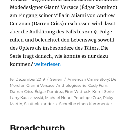
Modedesigner Gianni Versace (Édgar Ramírez)
am Eingang seiner Villa in Miami von Andrew
Cunanan (Darren Criss) erschossen wird, lässt
aber die Aufklärung des Falls bis zur 9. Folge
ruhen und beleuchtet den Lebensweg sowohl
des Opfers als insbesondere des Täters. Die
Serie fragt danach, wie konnte es nur dazu
„American Crime Story 2: Der Mord an Gi
kommen?
weiterlesen
Veröffentlicht
Kategorien
Schlagwörter
16. Dezember 2019
Serien
American Crime Story: Der
am
Mord an Gianni Versace
,
Anthologieserie
,
Cody Fern
,
Darren Criss
,
Édgar Ramírez
,
Finn Wittrock
,
Krimi-Serie
,
Larry Karaszewski
,
Michael Nouri
,
Penelope Cruz
,
Ricky
zu
Martin
,
Scott Alexander
Schreibe einen Kommentar
America
Crime
Story
Broadchurch
2: