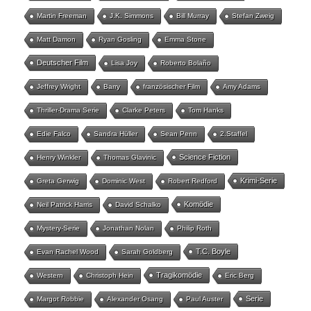
Martin Freeman
J.K. Simmons
Bill Murray
Stefan Zweig
Matt Damon
Ryan Gosling
Emma Stone
Deutscher Film
Lisa Joy
Roberto Bolaño
Jeffrey Wright
Barry
französischer Film
Amy Adams
Thriller-Drama Serie
Clarke Peters
Tom Hanks
Edie Falco
Sandra Hüller
Sean Penn
2.Staffel
Science Fiction
Henry Winkler
Thomas Glavinic
Krimi-Serie
Greta Gerwig
Dominic West
Robert Redford
Komödie
Neil Patrick Harris
David Schalko
Mystery-Serie
Jonathan Nolan
Philip Roth
T.C. Boyle
Evan Rachel Wood
Sarah Goldberg
Tragikomödie
Western
Christoph Hein
Eric Berg
Serie
Margot Robbie
Alexander Osang
Paul Auster