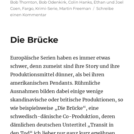
am
Bob Thornton
,
Bob Odenkirk
,
Colin Hanks
,
Ethan und Joel
Coen
,
Fargo
,
Krimi-Serie
,
Martin Freeman
Schreibe
zu
einen Kommentar
Fargo
Die Brücke
Europäische Serien haben es immer etwas
schwer, denn zumeist sind ihre Story und ihre
Produktionsmittel dünner, als bei ihren
amerikanischen Pendants. Rühmliche
Ausnahmen bilden dabei einige wenige
skandinavische oder britische Produktionen, so
wie beispielsweise „Die Brücke“, eine
schwedisch-dänische Co-Produktion, deren
dämlichen deutschen Untertitel „Transit in
den Tod“ ich lieber nur ganz kurz erwähnen