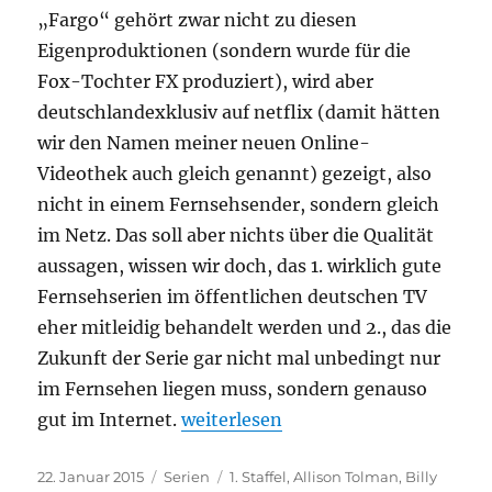
„Fargo“ gehört zwar nicht zu diesen
Eigenproduktionen (sondern wurde für die
Fox-Tochter FX produziert), wird aber
deutschlandexklusiv auf netflix (damit hätten
wir den Namen meiner neuen Online-
Videothek auch gleich genannt) gezeigt, also
nicht in einem Fernsehsender, sondern gleich
im Netz. Das soll aber nichts über die Qualität
aussagen, wissen wir doch, das 1. wirklich gute
Fernsehserien im öffentlichen deutschen TV
eher mitleidig behandelt werden und 2., das die
Zukunft der Serie gar nicht mal unbedingt nur
im Fernsehen liegen muss, sondern genauso
„Fargo“
gut im Internet.
weiterlesen
Veröffentlicht
Kategorien
Schlagwörter
22. Januar 2015
Serien
1. Staffel
,
Allison Tolman
,
Billy