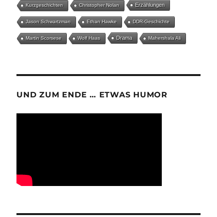
Erzählungen
Kurzgeschichten
Christopher Nolan
Jason Schwartzman
Ethan Hawke
DDR-Geschichte
Drama
Martin Scorsese
Wolf Haas
Mahershala Ali
UND ZUM ENDE … ETWAS HUMOR