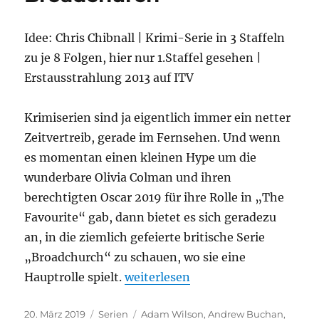
Der
Mord
Idee: Chris Chibnall | Krimi-Serie in 3 Staffeln
an
Gianni
zu je 8 Folgen, hier nur 1.Staffel gesehen |
Versace
Erstausstrahlung 2013 auf ITV
Krimiserien sind ja eigentlich immer ein netter
Zeitvertreib, gerade im Fernsehen. Und wenn
es momentan einen kleinen Hype um die
wunderbare Olivia Colman und ihren
berechtigten Oscar 2019 für ihre Rolle in „The
Favourite“ gab, dann bietet es sich geradezu
an, in die ziemlich gefeierte britische Serie
„Broadchurch“ zu schauen, wo sie eine
„Broadchurch“
Hauptrolle spielt.
weiterlesen
Veröffentlicht
Kategorien
Schlagwörter
20. März 2019
Serien
Adam Wilson
,
Andrew Buchan
,