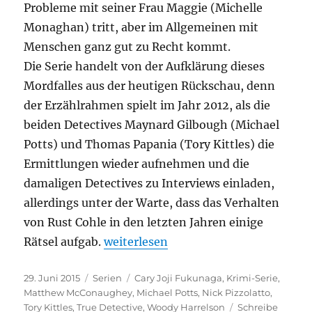
Probleme mit seiner Frau Maggie (Michelle
Monaghan) tritt, aber im Allgemeinen mit
Menschen ganz gut zu Recht kommt.
Die Serie handelt von der Aufklärung dieses
Mordfalles aus der heutigen Rückschau, denn
der Erzählrahmen spielt im Jahr 2012, als die
beiden Detectives Maynard Gilbough (Michael
Potts) und Thomas Papania (Tory Kittles) die
Ermittlungen wieder aufnehmen und die
damaligen Detectives zu Interviews einladen,
allerdings unter der Warte, dass das Verhalten
von Rust Cohle in den letzten Jahren einige
„True Detective – Staffel 1“
Rätsel aufgab.
weiterlesen
Veröffentlicht
Kategorien
Schlagwörter
29. Juni 2015
Serien
Cary Joji Fukunaga
,
Krimi-Serie
,
am
Matthew McConaughey
,
Michael Potts
,
Nick Pizzolatto
,
Tory Kittles
,
True Detective
,
Woody Harrelson
Schreibe