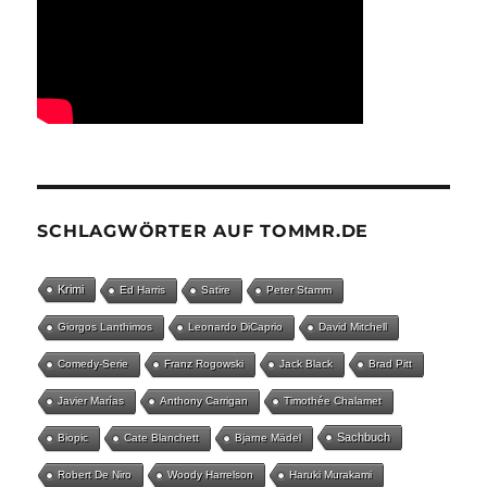
SCHLAGWÖRTER AUF TOMMR.DE
Krimi
Ed Harris
Satire
Peter Stamm
Giorgos Lanthimos
Leonardo DiCaprio
David Mitchell
Comedy-Serie
Franz Rogowski
Jack Black
Brad Pitt
Javier Marías
Anthony Carrigan
Timothée Chalamet
Sachbuch
Biopic
Cate Blanchett
Bjarne Mädel
Robert De Niro
Woody Harrelson
Haruki Murakami