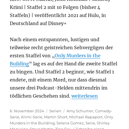
Krimi | Staffel 2 mit 10 Folgen (bisher 4
Staffeln) | veröffentlicht 2021 auf Hulu, in
Deutschland auf Disney+
Nach einem entspannten, lustigen und
teilweise recht geistreichen Sehvergügen der
ersten Staffel von „
Only Murders in the
Building
“ lag es auf der Hand die zweite Staffel
zu bingen. Und Staffel 2 beginnt, wie Staffel 1
endete, mit einem Mord, nur dass diesmal
unsere drei Podcast-Helden mittendrin im
„Only Murders in the Bui
tödlichen Geschehen sind.
weiterlesen
Veröffentlicht
Kategorien
Schlagwörter
6. November 2024
Serien
Amy Schumer
,
Comedy-
am
Serie
,
Krimi-Serie
,
Martin Short
,
Michael Rapaport
,
Only
Murders in the Building
,
Selena Gomez
,
Serie
,
Shirley