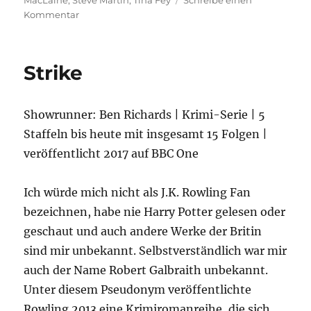
MacLaine
,
Steve Martin
,
Tina Fey
Schreibe einen
zu
Kommentar
Only
Murders
in
Strike
the
Building
–
Showrunner: Ben Richards | Krimi-Serie | 5
Staffel
2
Staffeln bis heute mit insgesamt 15 Folgen |
veröffentlicht 2017 auf BBC One
Ich würde mich nicht als J.K. Rowling Fan
bezeichnen, habe nie Harry Potter gelesen oder
geschaut und auch andere Werke der Britin
sind mir unbekannt. Selbstverständlich war mir
auch der Name Robert Galbraith unbekannt.
Unter diesem Pseudonym veröffentlichte
Rowling 2013 eine Krimiromanreihe, die sich