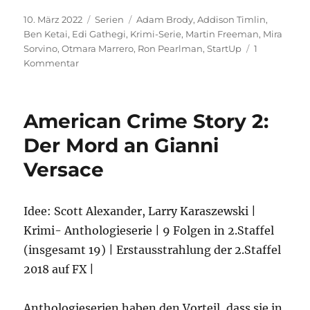
Veröffentlicht
Kategorien
Schlagwörter
10. März 2022
Serien
Adam Brody
,
Addison Timlin
,
am
Ben Ketai
,
Edi Gathegi
,
Krimi-Serie
,
Martin Freeman
,
Mira
Sorvino
,
Otmara Marrero
,
Ron Pearlman
,
StartUp
1
zu
Kommentar
StartUp
American Crime Story 2:
Der Mord an Gianni
Versace
Idee: Scott Alexander, Larry Karaszewski |
Krimi- Anthologieserie | 9 Folgen in 2.Staffel
(insgesamt 19) | Erstausstrahlung der 2.Staffel
2018 auf FX |
Anthologieserien haben den Vorteil, dass sie in