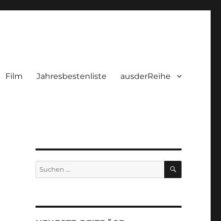
Film
Jahresbestenliste
ausderReihe
SUCHEN
Suchen
nach: