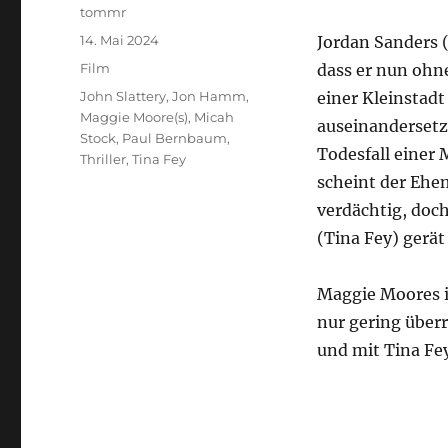
Autor
tommr
Veröffentlicht
14. Mai 2024
Jordan Sanders
am
Kategorien
Film
dass er nun ohne
Schlagwörter
John Slattery
,
Jon Hamm
,
einer Kleinstadt
Maggie Moore(s)
,
Micah
auseinandersetzen
Stock
,
Paul Bernbaum
,
Todesfall einer
Thriller
,
Tina Fey
scheint der Ehe
verdächtig, doc
(Tina Fey) gerät
Maggie Moores i
nur gering über
und mit Tina Fe