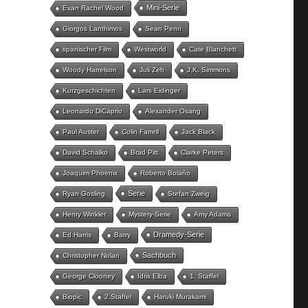
Mini-Serie
Evan Rachel Wood
Giorgos Lanthimos
Sean Penn
spanischer Film
Westworld
Cate Blanchett
Woody Harrelson
Juli Zeh
J.K. Simmons
Kurzgeschichten
Lars Eidinger
Leonardo DiCaprio
Alexander Osang
Paul Auster
Colin Farrell
Jack Black
David Schalko
Brad Pitt
Clarke Peters
Joaquim Phoenix
Roberto Bolaño
Serie
Ryan Gosling
Stefan Zweig
Henry Winkler
Mystery-Serie
Amy Adams
Dramedy-Serie
Ed Harris
Barry
Sachbuch
Christopher Nolan
George Clooney
Idris Elba
1. Staffel
Biopic
2.Staffel
Haruki Murakami