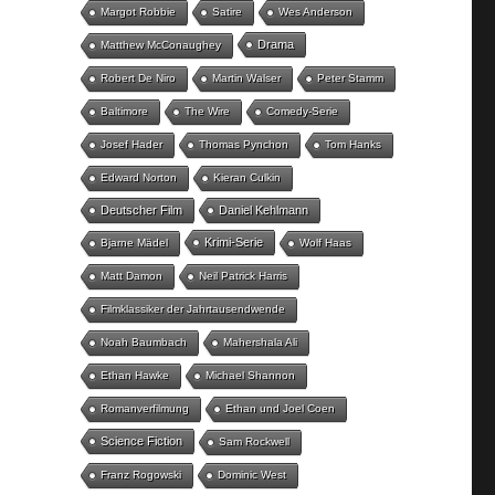
Margot Robbie
Satire
Wes Anderson
Drama
Matthew McConaughey
Robert De Niro
Martin Walser
Peter Stamm
Baltimore
The Wire
Comedy-Serie
Josef Hader
Thomas Pynchon
Tom Hanks
Edward Norton
Kieran Culkin
Deutscher Film
Daniel Kehlmann
Krimi-Serie
Bjarne Mädel
Wolf Haas
Matt Damon
Neil Patrick Harris
Filmklassiker der Jahrtausendwende
Noah Baumbach
Mahershala Ali
Ethan Hawke
Michael Shannon
Romanverfilmung
Ethan und Joel Coen
Science Fiction
Sam Rockwell
Franz Rogowski
Dominic West