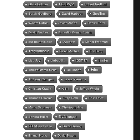
T.C. Boyle
Olivia Colman
Robert Redford
Spielfilm
Sarah Goldberg
David Harbour
William Dafoe
Javier Marías
Daniel Brühl
David Fincher
Benedict Cumberbatch
our pathetic age
Dystopie
Martin Freeman
Tragikomödie
David Mitchell
Eric Berg
Roman
Thriller
Lisa Joy
Liebesfilm
Film
Thriller-Drama Serie
Bill Hader
Anthony Carrigan
Jesse Plemons
Krimi
Christian Kracht
Jeffrey Wright
Thomas Glavinic
Philip Roth
Edie Falco
Martin Scorsese
Christoph Hein
Erzählungen
Sandra Hüller
DDR-Geschichte
Greta Gerwig
Emma Stone
David Simon