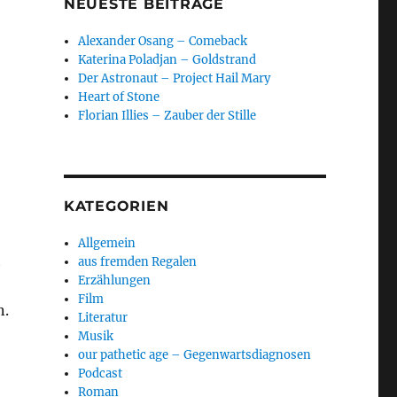
NEUESTE BEITRÄGE
Alexander Osang – Comeback
Katerina Poladjan – Goldstrand
Der Astronaut – Project Hail Mary
Heart of Stone
Florian Illies – Zauber der Stille
KATEGORIEN
Allgemein
t
aus fremden Regalen
Erzählungen
Film
n.
Literatur
Musik
our pathetic age – Gegenwartsdiagnosen
Podcast
Roman