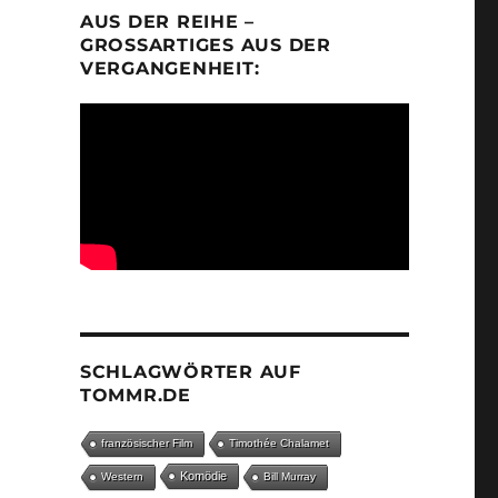
AUS DER REIHE –
GROSSARTIGES AUS DER V
ERGANGENHEIT:
SCHLAGWÖRTER AUF
TOMMR.DE
französischer Film
Timothée Chalamet
Komödie
Western
Bill Murray