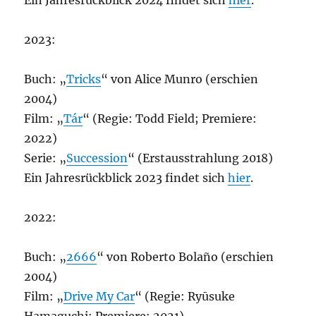
Ein Jahresrückblick 2024 findet sich
hier
.
2023:
Buch: „
Tricks
“ von Alice Munro (erschien
2004)
Film: „
Tár
“ (Regie: Todd Field; Premiere:
2022)
Serie: „
Succession
“ (Erstausstrahlung 2018)
Ein Jahresrückblick 2023 findet sich
hier
.
2022:
Buch: „
2666
“ von Roberto Bolaño (erschien
2004)
Film: „
Drive My Car
“ (Regie: Ryūsuke