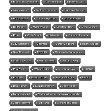
Ethan und Joel Coen
Lars Eidinger
Dominic West
Javier Marías
Michael Shannon
Romanverfilmung
Emma Stone
Thomas Pynchon
spanischer Film
Bill Murray
Mystery-Serie
Christoph Hein
Olivia Colman
Krimi
Colin Farrell
Liebesfilm
Joaquim Phoenix
J.K. Simmons
Baltimore
Sarah Goldberg
Henry Winkler
Spielfilm
Sam Rockwell
Matthew McConaughey
Christian Kracht
Greta Gerwig
Stefan Zweig
Thriller
Paul Auster
William Dafoe
Jonathan Nolan
Brad Pitt
David Mitchell
George Clooney
Biopic
Daniel Brühl
Kurzgeschichten
Josef Hader
Mahershala Ali
Filmklassiker der Jahrtausendwende
Jesse Plemons
Ed Harris
Alexander Osang