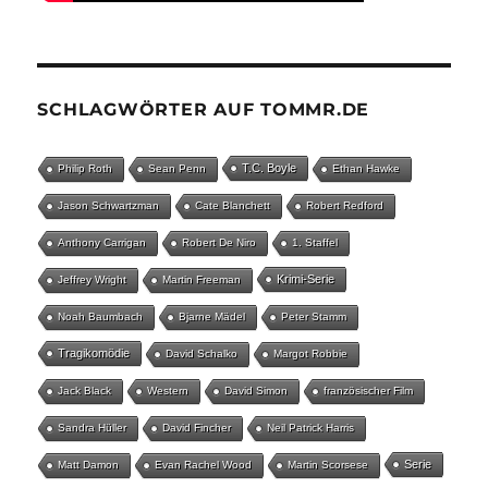
SCHLAGWÖRTER AUF TOMMR.DE
T.C. Boyle
Philip Roth
Sean Penn
Ethan Hawke
Jason Schwartzman
Cate Blanchett
Robert Redford
Anthony Carrigan
Robert De Niro
1. Staffel
Krimi-Serie
Jeffrey Wright
Martin Freeman
Noah Baumbach
Bjarne Mädel
Peter Stamm
Tragikomödie
David Schalko
Margot Robbie
Jack Black
Western
David Simon
französischer Film
Sandra Hüller
David Fincher
Neil Patrick Harris
Serie
Matt Damon
Evan Rachel Wood
Martin Scorsese