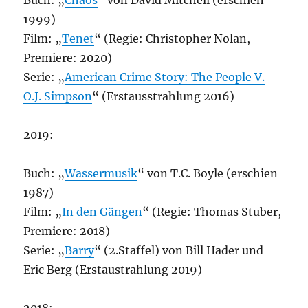
Buch: „
Chaos
“ von David Mitchell (erschien
1999)
Film: „
Tenet
“ (Regie: Christopher Nolan,
Premiere: 2020)
Serie: „
American Crime Story: The People V.
O.J. Simpson
“ (Erstausstrahlung 2016)
2019:
Buch: „
Wassermusik
“ von T.C. Boyle (erschien
1987)
Film: „
In den Gängen
“ (Regie: Thomas Stuber,
Premiere: 2018)
Serie: „
Barry
“ (2.Staffel) von Bill Hader und
Eric Berg (Erstaustrahlung 2019)