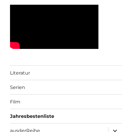
Literatur
Serien
Film
Jahresbestenliste
Unterme
ausderReihe