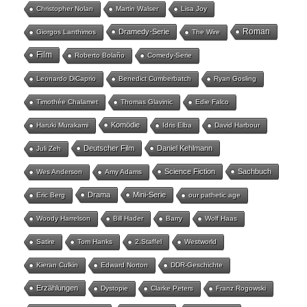
Christopher Nolan
Martin Walser
Lisa Joy
Roman
Dramedy-Serie
Giorgos Lanthimos
The Wire
Film
Roberto Bolaño
Comedy-Serie
Leonardo DiCaprio
Benedict Cumberbatch
Ryan Gosling
Timothée Chalamet
Thomas Glavinic
Edie Falco
Komödie
Haruki Murakami
Idris Elba
David Harbour
Deutscher Film
Daniel Kehlmann
Juli Zeh
Science Fiction
Sachbuch
Wes Anderson
Amy Adams
Drama
Mini-Serie
Eric Berg
our pathetic age
Woody Harrelson
Bill Hader
Barry
Wolf Haas
Satire
Tom Hanks
2.Staffel
Westworld
Kieran Culkin
Edward Norton
DDR-Geschichte
Erzählungen
Dystopie
Clarke Peters
Franz Rogowski