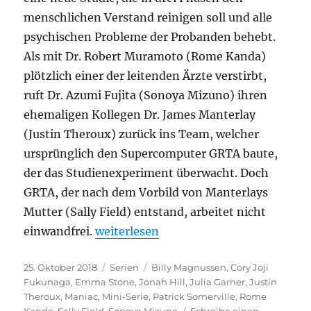
menschlichen Verstand reinigen soll und alle
psychischen Probleme der Probanden behebt.
Als mit Dr. Robert Muramoto (Rome Kanda)
plötzlich einer der leitenden Ärzte verstirbt,
ruft Dr. Azumi Fujita (Sonoya Mizuno) ihren
ehemaligen Kollegen Dr. James Manterlay
(Justin Theroux) zurück ins Team, welcher
ursprünglich den Supercomputer GRTA baute,
der das Studienexperiment überwacht. Doch
GRTA, der nach dem Vorbild von Manterlays
Mutter (Sally Field) entstand, arbeitet nicht
„Maniac“
einwandfrei.
weiterlesen
Veröffentlicht
Kategorien
Schlagwörter
25. Oktober 2018
Serien
Billy Magnussen
,
Cory Joji
am
Fukunaga
,
Emma Stone
,
Jonah Hill
,
Julia Garner
,
Justin
Theroux
,
Maniac
,
Mini-Serie
,
Patrick Somerville
,
Rome