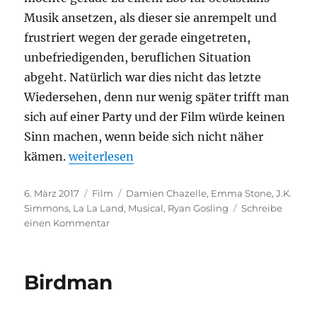
Musik ansetzen, als dieser sie anrempelt und
frustriert wegen der gerade eingetreten,
unbefriedigenden, beruflichen Situation
abgeht. Natürlich war dies nicht das letzte
Wiedersehen, denn nur wenig später trifft man
sich auf einer Party und der Film würde keinen
Sinn machen, wenn beide sich nicht näher
„La La Land“
kämen.
weiterlesen
Veröffentlicht
Kategorien
Schlagwörter
6. März 2017
Film
Damien Chazelle
,
Emma Stone
,
J.K.
am
Simmons
,
La La Land
,
Musical
,
Ryan Gosling
Schreibe
zu
einen Kommentar
La
La
Land
Birdman