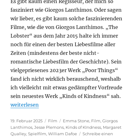
Es gibt kaum einen Regisseur, der mich so
fasziniert wie Giorgos Lanthimos. Oder sagen
wir lieber, es gibt kaum solche faszinierenden
Filme, wie die von Giorgos Lanthimos. „The
Lobster“ aus dem Jahr 2015 halte ich immer
noch für einen der besten Liebesfilme aller
Zeiten (mindestens der beste nicht-
romantische Liebesfilm der Geschichte). Sein
vielgepriesenes 2023er Werk „Poor Things“
fand ich nicht wirklich berauschend, weshalb
ich vielleicht mit etwas gedämpfter Vorfreude
sein neuestes Werk „Kinds of Kindness“ sah.
„Kinds of Kindness“
weiterlesen
Veröffentlicht
Kategorien
Schlagwörter
19. Februar 2025
Film
Emma Stone
,
Film
,
Giorgos
am
Lanthimos
,
Jesse Plemons
,
Kinds of KIndness
,
Margaret
Qualley
,
Spielfilm
,
William Dafoe
Schreibe einen