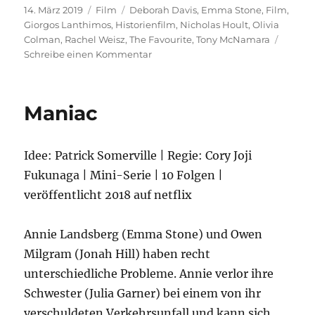
Veröffentlicht
Kategorien
Schlagwörter
14. März 2019
Film
Deborah Davis
,
Emma Stone
,
Film
,
am
Giorgos Lanthimos
,
Historienfilm
,
Nicholas Hoult
,
Olivia
Colman
,
Rachel Weisz
,
The Favourite
,
Tony McNamara
zu
Schreibe einen Kommentar
The
Favourite
Maniac
Idee: Patrick Somerville | Regie: Cory Joji
Fukunaga | Mini-Serie | 10 Folgen |
veröffentlicht 2018 auf netflix
Annie Landsberg (Emma Stone) und Owen
Milgram (Jonah Hill) haben recht
unterschiedliche Probleme. Annie verlor ihre
Schwester (Julia Garner) bei einem von ihr
verschuldeten Verkehrsunfall und kann sich