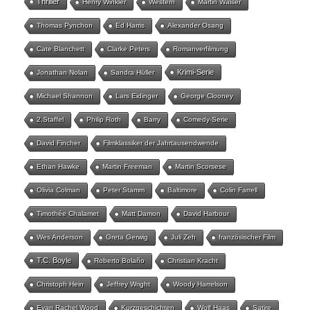
Thriller
Henry Winkler
Western
Martin Walser
Thomas Pynchon
Ed Harris
Alexander Osang
Cate Blanchett
Clarke Peters
Romanverfilmung
Krimi-Serie
Jonathan Nolan
Sandra Hüller
Michael Shannon
Lars Eidinger
George Clooney
2.Staffel
Philip Roth
Barry
Comedy-Serie
David Fincher
Filmklassiker der Jahrtausendwende
Ethan Hawke
Martin Freeman
Martin Scorsese
Olivia Colman
Peter Stamm
Baltimore
Colin Farrell
Timothée Chalamet
Matt Damon
David Harbour
Wes Anderson
Greta Gerwig
Juli Zeh
französischer Film
T.C. Boyle
Roberto Bolaño
Christian Kracht
Christoph Hein
Jeffrey Wright
Woody Harrelson
Evan Rachel Wood
Kurzgeschichten
Wolf Haas
Satire