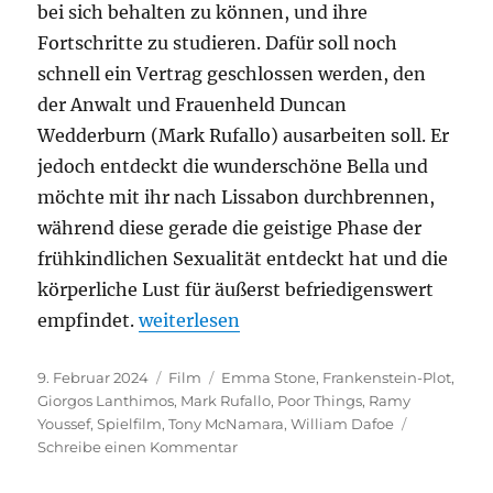
bei sich behalten zu können, und ihre
Fortschritte zu studieren. Dafür soll noch
schnell ein Vertrag geschlossen werden, den
der Anwalt und Frauenheld Duncan
Wedderburn (Mark Rufallo) ausarbeiten soll. Er
jedoch entdeckt die wunderschöne Bella und
möchte mit ihr nach Lissabon durchbrennen,
während diese gerade die geistige Phase der
frühkindlichen Sexualität entdeckt hat und die
körperliche Lust für äußerst befriedigenswert
„Poor Things“
empfindet.
weiterlesen
Veröffentlicht
Kategorien
Schlagwörter
9. Februar 2024
Film
Emma Stone
,
Frankenstein-Plot
,
am
Giorgos Lanthimos
,
Mark Rufallo
,
Poor Things
,
Ramy
Youssef
,
Spielfilm
,
Tony McNamara
,
William Dafoe
zu
Schreibe einen Kommentar
Poor
Things