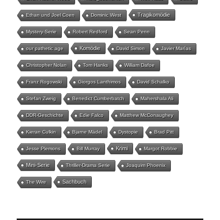
Tragikomödie
Ethan und Joel Coen
Dominic West
Mystery-Serie
Robert Redford
Sean Penn
Komödie
our pathetic age
David Simon
Javier Marías
Christopher Nolan
Tom Hanks
William Dafoe
Franz Rogowski
Giorgos Lanthimos
David Schalko
Stefan Zweig
Benedict Cumberbatch
Mahershala Ali
DDR-Geschichte
Edie Falco
Matthew McConaughey
Kieran Culkin
Bjarne Mädel
Dystopie
Brad Pitt
Krimi
Jesse Plemons
Bill Murray
Margot Robbie
Mini-Serie
Thriller-Drama Serie
Joaquim Phoenix
Sachbuch
The Wire