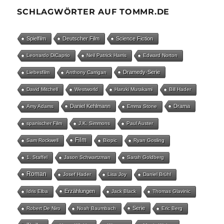
SCHLAGWÖRTER AUF TOMMR.DE
Spielfilm
Deutscher Film
Science Fiction
Leonardo DiCaprio
Neil Patrick Harris
Edward Norton
Dramedy-Serie
Liebesfilm
Anthony Carrigan
David Mitchell
Westworld
Haruki Murakami
Bill Hader
Daniel Kehlmann
Drama
Amy Adams
Emma Stone
spanischer Film
J.K. Simmons
Paul Auster
Film
Sam Rockwell
Biopic
Ryan Gosling
1. Staffel
Jason Schwartzman
Sarah Goldberg
Roman
Josef Hader
Lisa Joy
Daniel Brühl
Erzählungen
Idris Elba
Jack Black
Thomas Glavinic
Serie
Robert De Niro
Noah Baumbach
Eric Berg