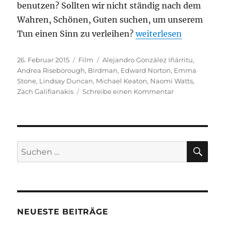
benutzen? Sollten wir nicht ständig nach dem
Wahren, Schönen, Guten suchen, um unserem
„Birdman“
Tun einen Sinn zu verleihen?
weiterlesen
Veröffentlicht
Kategorien
Schlagwörter
26. Februar 2015
Film
Alejandro González Iñárritu
,
am
Andrea Riseborough
,
Birdman
,
Edward Norton
,
Emma
Stone
,
Lindsay Duncan
,
Michael Keaton
,
Naomi Watts
,
zu
Zach Galifianakis
Schreibe einen Kommentar
Birdman
SU
Suchen
nach:
NEUESTE BEITRÄGE