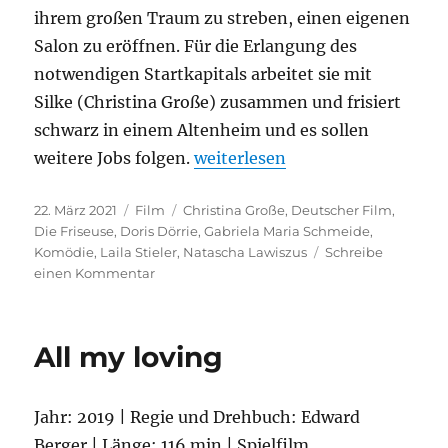
ihrem großen Traum zu streben, einen eigenen
Salon zu eröffnen. Für die Erlangung des
notwendigen Startkapitals arbeitet sie mit
Silke (Christina Große) zusammen und frisiert
schwarz in einem Altenheim und es sollen
„Die Friseuse“
weitere Jobs folgen.
weiterlesen
Veröffentlicht
Kategorien
Schlagwörter
22. März 2021
Film
Christina Große
,
Deutscher Film
,
am
Die Friseuse
,
Doris Dörrie
,
Gabriela Maria Schmeide
,
Komödie
,
Laila Stieler
,
Natascha Lawiszus
Schreibe
zu
einen Kommentar
Die
Friseuse
All my loving
Jahr: 2019 | Regie und Drehbuch: Edward
Berger | Länge: 116 min | Spielfilm