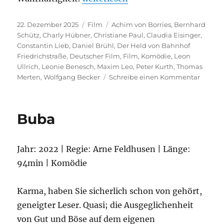
Veröffentlicht
Kategorien
Schlagwörter
22. Dezember 2025
Film
Achim von Borries
,
Bernhard
am
Schütz
,
Charly Hübner
,
Christiane Paul
,
Claudia Eisinger
,
Constantin Lieb
,
Daniel Brühl
,
Der Held von Bahnhof
Friedrichstraße
,
Deutscher Film
,
Film
,
Komödie
,
Leon
Ullrich
,
Leonie Benesch
,
Maxim Leo
,
Peter Kurth
,
Thomas
zu
Merten
,
Wolfgang Becker
Schreibe einen Kommentar
Der
Held
von
Buba
Bahnh
Friedri
Jahr: 2022 | Regie: Arne Feldhusen | Länge:
94min | Komödie
Karma, haben Sie sicherlich schon von gehört,
geneigter Leser. Quasi; die Ausgeglichenheit
von Gut und Böse auf dem eigenen