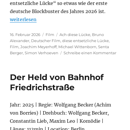
entsetzliche Lücke“ so etwas wie der erste
deutsche Blockbuster des Jahres 2026 ist.
„Ach diese Lücke, diese entsetzliche Lücke“
weiterlesen
Veröffentlicht
Kategorien
Schlagwörter
16. Februar 2026
Film
Ach diese Lücke
,
Bruno
am
Alexander
,
Deutscher Film
,
diese entsetzliche Lücke
,
Film
,
Joachim Meyerhoff
,
Michael Wittenborn
,
Senta
zu
Berger
,
Simon Verhoeven
Schreibe einen Kommentar
Ach
diese
Lücke,
Der Held von Bahnhof
diese
entsetz
Friedrichstraße
Lücke
Jahr: 2025 | Regie: Wolfgang Becker (Achim
von Borries) | Drehbuch: Wolfgang Becker,
Constantin Lieb, Maxim Leo | Komödie |
Länge: 112min | Location: Berlin