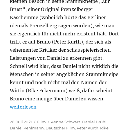
kleinen Besuch in seine Stammkneipe „Zur
Brust“, einer Original Prenzelberger
Kaschemme (wobei ich hörte das Berliner
niemals Prenzelberg sagen würden), wie man
sie eigentlich für nicht mehr existent hält. Dort
trifft er auf Bruno (Peter Kurth), der sich als
vehementer Kritiker der schauspielerischen
Leistungen von Daniel zu erkennen gibt.
Schnell wird klar, dass Daniel nicht wirklich die
Menschen in seiner angeblichen Stammkneipe
kennt und noch nicht mal den Namen der
Wirtin (Rike Eckermann) weiß, dafür scheint
Bruno eine menge über Daniel zu wissen.
„Nebenan“
weiterlesen
Veröffentlicht
Kategorien
Schlagwörter
26. Juli 2021
Film
Aenne Schwarz
,
Daniel Brühl
,
am
Daniel Kehlmann
,
Deutscher Film
,
Peter Kurth
,
Rike