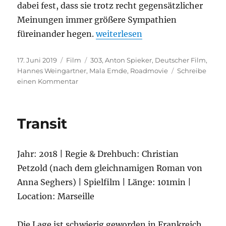
dabei fest, dass sie trotz recht gegensätzlicher
Meinungen immer größere Sympathien
„303“
füreinander hegen.
weiterlesen
Veröffentlicht
Kategorien
Schlagwörter
17. Juni 2019
Film
303
,
Anton Spieker
,
Deutscher Film
,
am
Hannes Weingartner
,
Mala Emde
,
Roadmovie
Schreibe
zu
einen Kommentar
303
Transit
Jahr: 2018 | Regie & Drehbuch: Christian
Petzold (nach dem gleichnamigen Roman von
Anna Seghers) | Spielfilm | Länge: 101min |
Location: Marseille
Die Lage ist schwierig geworden in Frankreich.