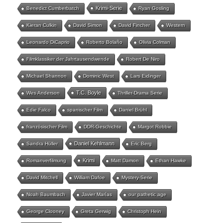
Krimi-Serie
Benedict Cumberbatch
Ryan Gosling
Kieran Culkin
David Simon
David Fincher
Western
Leonardo DiCaprio
Roberto Bolaño
Olivia Colman
Filmklassiker der Jahrtausendwende
Robert De Niro
Michael Shannon
Dominic West
Lars Eidinger
T.C. Boyle
Wes Anderson
Thriller-Drama Serie
Edie Falco
spanischer Film
Daniel Brühl
französischer Film
DDR-Geschichte
Margot Robbie
Daniel Kehlmann
Sandra Hüller
Eric Berg
Krimi
Romanverfilmung
Matt Damon
Ethan Hawke
David Mitchell
William Dafoe
Mystery-Serie
Noah Baumbach
Javier Marías
our pathetic age
George Clooney
Greta Gerwig
Christoph Hein