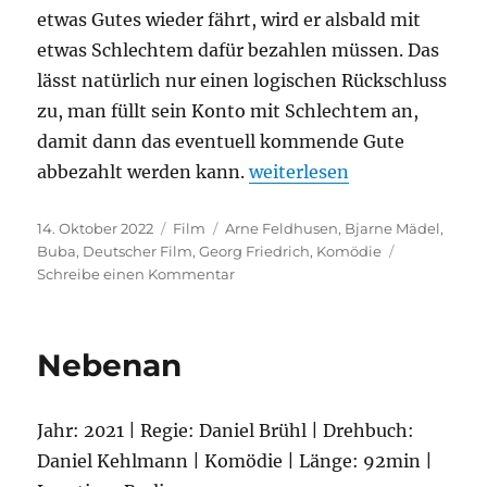
etwas Gutes wieder fährt, wird er alsbald mit
etwas Schlechtem dafür bezahlen müssen. Das
lässt natürlich nur einen logischen Rückschluss
zu, man füllt sein Konto mit Schlechtem an,
damit dann das eventuell kommende Gute
„Buba“
abbezahlt werden kann.
weiterlesen
Veröffentlicht
Kategorien
Schlagwörter
14. Oktober 2022
Film
Arne Feldhusen
,
Bjarne Mädel
,
am
Buba
,
Deutscher Film
,
Georg Friedrich
,
Komödie
zu
Schreibe einen Kommentar
Buba
Nebenan
Jahr: 2021 | Regie: Daniel Brühl | Drehbuch:
Daniel Kehlmann | Komödie | Länge: 92min |