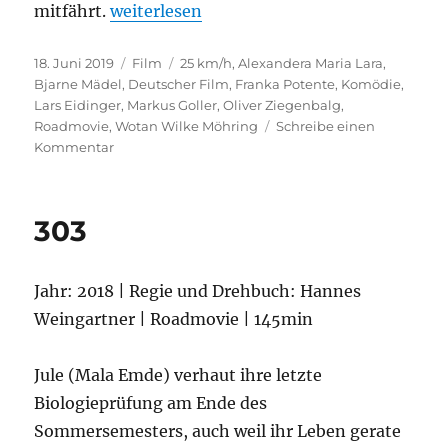
„25 km/h“
mitfährt.
weiterlesen
Veröffentlicht
Kategorien
Schlagwörter
18. Juni 2019
Film
25 km/h
,
Alexandera Maria Lara
,
am
Bjarne Mädel
,
Deutscher Film
,
Franka Potente
,
Komödie
,
Lars Eidinger
,
Markus Goller
,
Oliver Ziegenbalg
,
Roadmovie
,
Wotan Wilke Möhring
Schreibe einen
zu
Kommentar
25
km/h
303
Jahr: 2018 | Regie und Drehbuch: Hannes
Weingartner | Roadmovie | 145min
Jule (Mala Emde) verhaut ihre letzte
Biologieprüfung am Ende des
Sommersemesters, auch weil ihr Leben gerate