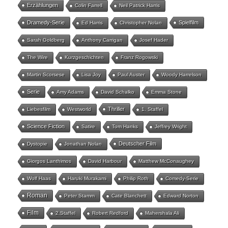
Erzählungen
Colin Farrell
Neil Patrick Harris
Dramedy-Serie
Spielfilm
Ed Harris
Christopher Nolan
Sarah Goldberg
Anthony Carrigan
Josef Hader
The Wire
Kurzgeschichten
Franz Rogowski
Martin Scorsese
Lisa Joy
Paul Auster
Woody Harrelson
Serie
Amy Adams
David Schalko
Emma Stone
Thriller
Liebesfilm
Westworld
1. Staffel
Science Fiction
Satire
Tom Hanks
Jeffrey Wright
Deutscher Film
Dystopie
Jonathan Nolan
Giorgos Lanthimos
David Harbour
Matthew McConaughey
Wolf Haas
Haruki Murakami
Philip Roth
Comedy-Serie
Roman
Peter Stamm
Cate Blanchett
Edward Norton
Film
2.Staffel
Robert Redford
Mahershala Ali