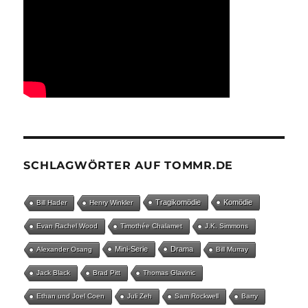
SCHLAGWÖRTER AUF TOMMR.DE
Tragikomödie
Komödie
Bill Hader
Henry Winkler
Evan Rachel Wood
Timothée Chalamet
J.K. Simmons
Mini-Serie
Drama
Alexander Osang
Bill Murray
Jack Black
Brad Pitt
Thomas Glavinic
Ethan und Joel Coen
Juli Zeh
Sam Rockwell
Barry