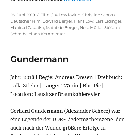
Veröffentlicht
Kategorien
Schlagwörter
26. Juni 2019
Film
All my loving
,
Christine Schorn
,
am
Deutscher Film
,
Edward Berger
,
Hans Löw
,
Lars Eidinger
,
Manfred Zapatka
,
Mathilde Berger
,
Nele Müller-Stöfen
zu
Schreibe einen Kommentar
All
my
loving
Gundermann
Jahr: 2018 | Regie: Andreas Dresen | Drehbuch:
Laila Stieler | Länge: 127min | Bio-Pic |
Location: Lausitzer Braunkohlerevier
Gerhard Gundermann (Alexander Scheer) war
eine Legende der DDR-Liedermacherszene, der
auch nach der Wende größere Erfolge in