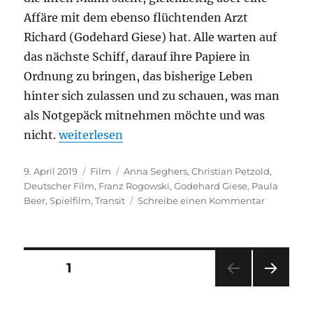
Affäre mit dem ebenso flüchtenden Arzt
Richard (Godehard Giese) hat. Alle warten auf
das nächste Schiff, darauf ihre Papiere in
Ordnung zu bringen, das bisherige Leben
hinter sich zulassen und zu schauen, was man
als Notgepäck mitnehmen möchte und was
„Transit“
nicht.
weiterlesen
Veröffentlicht
Kategorien
Schlagwörter
9. April 2019
Film
Anna Seghers
,
Christian Petzold
,
am
Deutscher Film
,
Franz Rogowski
,
Godehard Giese
,
Paula
zu
Beer
,
Spielfilm
,
Transit
Schreibe einen Kommentar
Transit
Seitennummerierung
SEITE
1
NÄC
der
HSTE