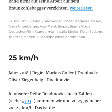
Band nicht auf seine Arbeit auf dem
„Gundermann“
Braunkohlebagger verzichten.
weiterlesen
Veröffentlicht
Kategorien
Schlagwörter
19. Juni 2019
Film
Alexander Scheer
,
Andreas Dresen
,
am
Anna Unterberger
,
Axel Prahl
,
Biopic
,
Bjarne Mädel
,
Deutscher Film
,
Gundermann
,
Laila Stieler
,
Peter Sodann
,
zu
Thorsten Merten
Schreibe einen Kommentar
Gundermann
25 km/h
Jahr: 2018 | Regie: Markus Goller | Drehbuch:
Oliver Ziegenbalg | Roadmovie
In unserer Reihe Roadmovies nach Zahlen
(siehe „
303
“) kommen wir nun zu 25, genauer
zu: 25 km/h. Das ist die