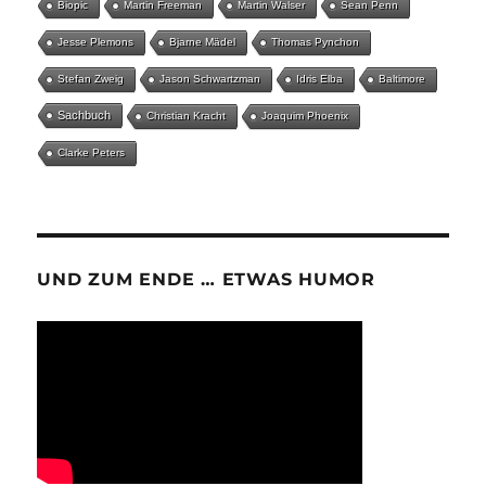
Biopic
Martin Freeman
Martin Walser
Sean Penn
Jesse Plemons
Bjarne Mädel
Thomas Pynchon
Stefan Zweig
Jason Schwartzman
Idris Elba
Baltimore
Sachbuch
Christian Kracht
Joaquim Phoenix
Clarke Peters
UND ZUM ENDE … ETWAS HUMOR