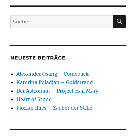
SEIT
Beiträge
E
SU
Suchen
nach:
NEUESTE BEITRÄGE
Alexander Osang – Comeback
Katerina Poladjan – Goldstrand
Der Astronaut – Project Hail Mary
Heart of Stone
Florian Illies – Zauber der Stille