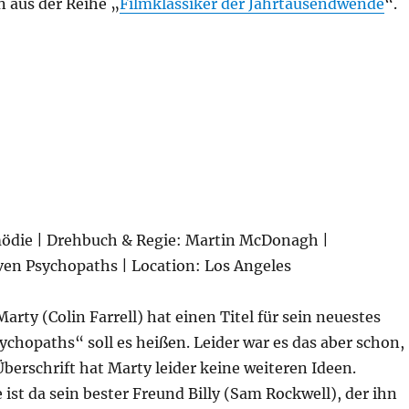
n aus der Reihe „
Filmklassiker der Jahrtausendwende
“.
at“
mödie | Drehbuch & Regie: Martin McDonagh |
even Psychopaths | Location: Los Angeles
rty (Colin Farrell) hat einen Titel für sein neuestes
chopaths“ soll es heißen. Leider war es das aber schon,
berschrift hat Marty leider keine weiteren Ideen.
 ist da sein bester Freund Billy (Sam Rockwell), der ihn