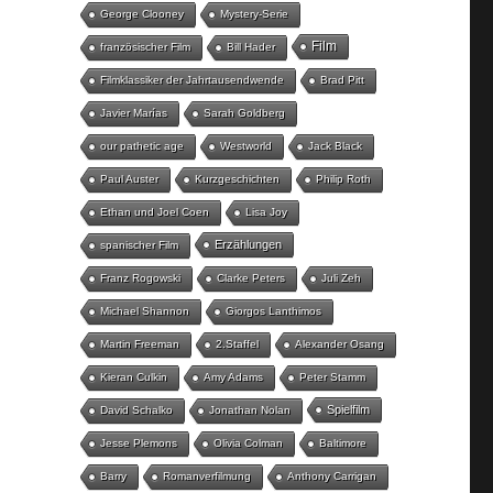
George Clooney
Mystery-Serie
Film
französischer Film
Bill Hader
Filmklassiker der Jahrtausendwende
Brad Pitt
Javier Marías
Sarah Goldberg
our pathetic age
Westworld
Jack Black
Paul Auster
Kurzgeschichten
Philip Roth
Ethan und Joel Coen
Lisa Joy
Erzählungen
spanischer Film
Franz Rogowski
Clarke Peters
Juli Zeh
Michael Shannon
Giorgos Lanthimos
Martin Freeman
2.Staffel
Alexander Osang
Kieran Culkin
Amy Adams
Peter Stamm
Spielfilm
David Schalko
Jonathan Nolan
Jesse Plemons
Olivia Colman
Baltimore
Barry
Romanverfilmung
Anthony Carrigan