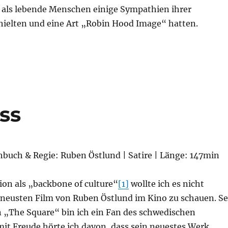
h als lebende Menschen einige Sympathien ihrer
hielten und eine Art „Robin Hood Image“ hatten.
en“
ss
hbuch & Regie: Ruben Östlund | Satire | Länge: 147min
ion als „backbone of culture“
[1]
wollte ich es nicht
neusten Film von Ruben Östlund im Kino zu schauen. Se
 „The Square“ bin ich ein Fan des schwedischen
mit Freude hörte ich davon, dass sein neuestes Werk