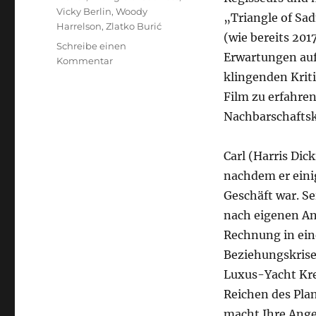
Vicky Berlin
,
Woody
„Triangle of Sa
Harrelson
,
Zlatko Burić
(wie bereits 201
Schreibe einen
Erwartungen auf
zu
Kommentar
Triangle
klingenden Kriti
of
Film zu erfahren
Sadness
Nachbarschaftsk
Carl (Harris Dic
nachdem er eini
Geschäft war. Se
nach eigenen Ang
Rechnung in ein
Beziehungskrise 
Luxus-Yacht Kre
Reichen des Plan
macht Ihre Ange