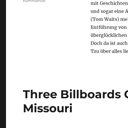
zu
Kommentar
mit Geschichten 
7
und sogar eine A
Psychos
(Tom Waits) meld
Entführung von 
überglücklichen
Doch da ist auc
Tzu über alles li
Three Billboards 
Missouri