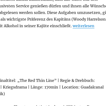
usivsten Service genießen dürfen und ihnen alle Wünsch
abgelesen werden sollen. Diese Aufgaben umzusetzen, gi
 als wichtigste Präferenz des Kapitäns (Woody Harrelson
„Triangle of Sad
it Alkohol in seiner Kajüte einschließt.
weiterlesen
ginaltitel: „The Red Thin Line” | Regie & Drehbuch:
 | Kriegsdrama | Länge: 170min | Location: Guadalcanal
ik)