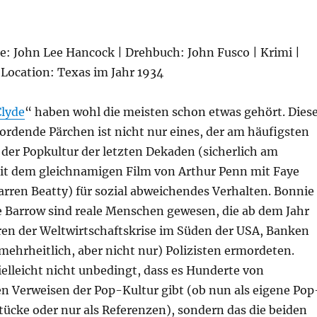
ie: John Lee Hancock | Drehbuch: John Fusco | Krimi |
 Location: Texas im Jahr 1934
Clyde
“ haben wohl die meisten schon etwas gehört. Dies
rdende Pärchen ist nicht nur eines, der am häufigsten
 der Popkultur der letzten Dekaden (sicherlich am
t dem gleichnamigen Film von Arthur Penn mit Faye
ren Beatty) für sozial abweichendes Verhalten. Bonnie
e Barrow sind reale Menschen gewesen, die ab dem Jahr
hren der Weltwirtschaftskrise im Süden der USA, Banken
mehrheitlich, aber nicht nur) Polizisten ermordeten.
vielleicht nicht unbedingt, dass es Hunderte von
n Verweisen der Pop-Kultur gibt (ob nun als eigene Pop
ücke oder nur als Referenzen), sondern das die beiden