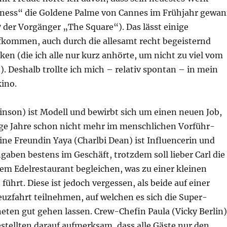
dness“ die Goldene Palme von Cannes im Frühjahr gewa
7 der Vorgänger „The Square“). Das lässt einige
kommen, auch durch die allesamt recht begeisternd
ken (die ich alle nur kurz anhörte, um nicht zu viel vom
). Deshalb trollte ich mich – relativ spontan – in mein
ino.
kinson) ist Modell und bewirbt sich um einen neuen Job,
ge Jahre schon nicht mehr im menschlichen Vorführ-
ine Freundin Yaya (Charlbi Dean) ist Influencerin und
aben bestens im Geschäft, trotzdem soll lieber Carl die
em Edelrestaurant begleichen, was zu einer kleinen
führt. Diese ist jedoch vergessen, als beide auf einer
uzfahrt teilnehmen, auf welchen es sich die Super-
eten gut gehen lassen. Crew-Chefin Paula (Vicky Berlin)
stellten darauf aufmerksam, dass alle Gäste nur den