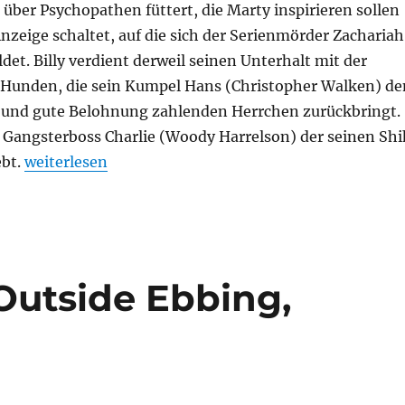
über Psychopathen füttert, die Marty inspirieren sollen
nzeige schaltet, auf die sich der Serienmörder Zachariah
et. Billy verdient derweil seinen Unterhalt mit der
Hunden, die sein Kumpel Hans (Christopher Walken) de
 und gute Belohnung zahlenden Herrchen zurückbringt.
h Gangsterboss Charlie (Woody Harrelson) der seinen Shi
„7 Psychos“
ebt.
weiterlesen
Outside Ebbing,