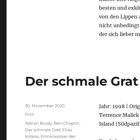
besten und exkl
von den Lippen 
nicht unbedingt
der sich lieber m
Der schmale Grat
Veröffentlicht
30. November 2020
Jahr: 1998 | Ori
am
Kategorien
Film
Terrence Malick
Schlagwörter
Adrian Brody
,
Ben Chaplin
,
Island (Südpazif
Der schmale Grat
,
Elias
Koteas
,
Filmklassiker der