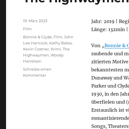
Veröffentlicht
19. März 2023
Jahr: 2019 | Reg
am
Kategorien
Film
Länge: 132min |
Schlagwörter
Bonnie & Clyde
,
Film
,
John
Lee Hancock
,
Kathy Bates
,
Von „
Bonnie & 
Kevin Costner
,
Krimi
,
The
raubende und mo
Highwaymen
,
Woody
Harrelson
zitierten Motive
Schreibe einen
bekanntesten mi
zu
Kommentar
Dunaway und War
The
Parker und Clyd
Highwaymen
1930, in den Ja
überfielen und (
Erstaunlich ist 
romantisierende
Songs, Theaterst