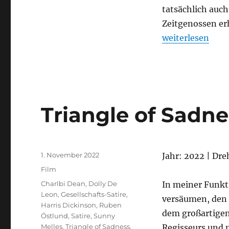
tatsächlich auc
Zeitgenossen er
„The Highwaym
weiterlesen
Triangle of Sadne
Veröffentlicht
1. November 2022
Jahr: 2022 | Dre
am
Kategorien
Film
Schlagwörter
Charlbi Dean
,
Dolly De
In meiner Funkt
Leon
,
Gesellschafts-Satire
,
versäumen, den 
Harris Dickinson
,
Ruben
dem großartigen
Östlund
,
Satire
,
Sunny
Melles
,
Triangle of Sadness
,
Regisseurs und 