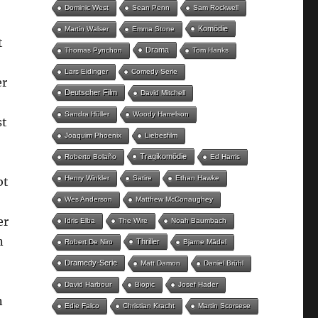
Dominic West
Sean Penn
Sam Rockwell
Komödie
Martin Walser
Emma Stone
t
Drama
Thomas Pynchon
Tom Hanks
Lars Eidinger
Comedy-Serie
er
Deutscher Film
David Mitchell
Sandra Hüller
Woody Harrelson
st
Joaquim Phoenix
Liebesfilm
Tragikomödie
Roberto Bolaño
Ed Harris
Henry Winkler
Satire
Ethan Hawke
bt
Wes Anderson
Matthew McConaughey
er
Idris Elba
The Wire
Noah Baumbach
n
Thriller
Robert De Niro
Bjarne Mädel
Dramedy-Serie
Matt Damon
Daniel Brühl
David Harbour
Biopic
Josef Hader
n
Edie Falco
Christian Kracht
Martin Scorsese