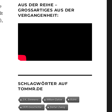
AUS DER REIHE –
e
GROSSARTIGES AUS DER V
lt
ERGANGENHEIT:
),
ness“
SCHLAGWÖRTER AUF
TOMMR.DE
Krimi
J.K. Simmons
William Dafoe
DDR-Geschichte
Stefan Zweig