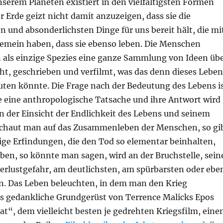
serem Planeten existiert in den vielfältigsten Formen
r Erde geizt nicht damit anzuzeigen, dass sie die
 und absonderlichsten Dinge für uns bereit hält, die mi
mein haben, dass sie ebenso leben. Die Menschen
als einzige Spezies eine ganze Sammlung von Ideen üb
ht, geschrieben und verfilmt, was das denn dieses Leben
uten könnte. Die Frage nach der Bedeutung des Lebens i
ie eine anthropologische Tatsache und ihre Antwort wird
 der Einsicht der Endlichkeit des Lebens und seinem
Schaut man auf das Zusammenleben der Menschen, so gi
ige Erfindungen, die den Tod so elementar beinhalten,
eben, so könnte man sagen, wird an der Bruchstelle, sein
erlustgefahr, am deutlichsten, am spürbarsten oder ebe
en. Das Leben beleuchten, in dem man den Krieg
das gedankliche Grundgerüst von Terrence Malicks Epos
t“, dem vielleicht besten je gedrehten Kriegsfilm, eine