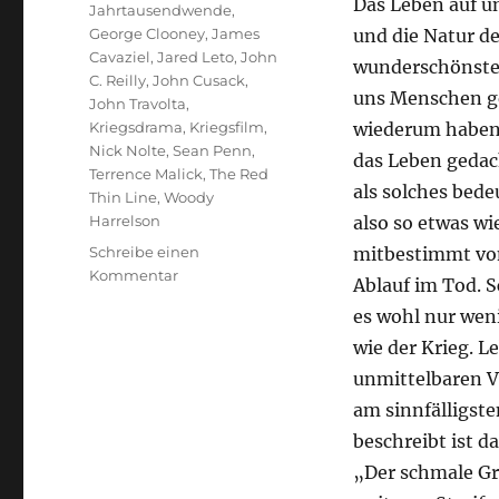
Das Leben auf un
Jahrtausendwende
,
George Clooney
,
James
und die Natur de
Cavaziel
,
Jared Leto
,
John
wunderschönsten
C. Reilly
,
John Cusack
,
uns Menschen ge
John Travolta
,
Kriegsdrama
,
Kriegsfilm
,
wiederum haben 
Nick Nolte
,
Sean Penn
,
das Leben gedac
Terrence Malick
,
The Red
als solches bede
Thin Line
,
Woody
Harrelson
also so etwas w
Schreibe einen
mitbestimmt von
zu
Kommentar
Ablauf im Tod. 
Der
es wohl nur wen
schmale
Grat
wie der Krieg. L
unmittelbaren V
am sinnfälligst
beschreibt ist 
„Der schmale Gra