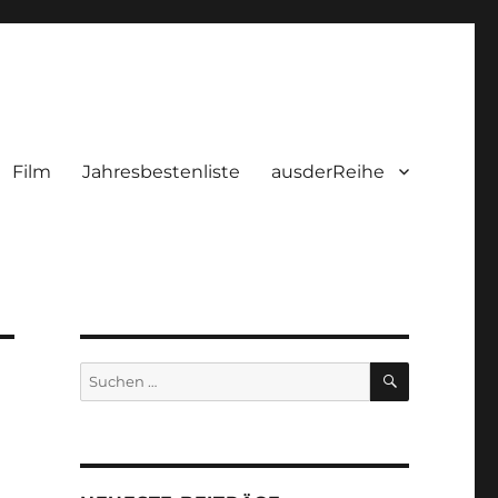
Film
Jahresbestenliste
ausderReihe
SUCHEN
Suchen
nach: