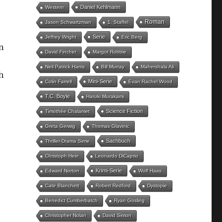
Daniel Kehlmann
Western
Roman
Jason Schwartzman
1. Staffel
Serie
Jeffrey Wright
Eric Berg
n
David Fincher
Margot Robbie
Neil Patrick Harris
Bill Murray
Mahershala Ali
h
Mini-Serie
Colin Farrell
Evan Rachel Wood
T.C. Boyle
Haruki Murakami
Science Fiction
Timothée Chalamet
Greta Gerwig
Thomas Glavinic
Sachbuch
Thriller-Drama Serie
Christoph Hein
Leonardo DiCaprio
Krimi-Serie
Edward Norton
Wolf Haas
Cate Blanchett
Robert Redford
Dystopie
Benedict Cumberbatch
Ryan Gosling
Christopher Nolan
David Simon