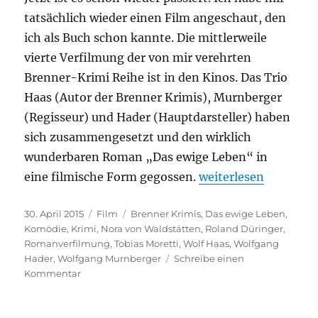
tatsächlich wieder einen Film angeschaut, den
ich als Buch schon kannte. Die mittlerweile
vierte Verfilmung der von mir verehrten
Brenner-Krimi Reihe ist in den Kinos. Das Trio
Haas (Autor der Brenner Krimis), Murnberger
(Regisseur) und Hader (Hauptdarsteller) haben
sich zusammengesetzt und den wirklich
wunderbaren Roman „Das ewige Leben“ in
„Das ewige Leben“
eine filmische Form gegossen.
weiterlesen
Veröffentlicht
Kategorien
Schlagwörter
30. April 2015
Film
Brenner Krimis
,
Das ewige Leben
,
am
Komödie
,
Krimi
,
Nora von Waldstätten
,
Roland Düringer
,
Romanverfilmung
,
Tobias Moretti
,
Wolf Haas
,
Wolfgang
Hader
,
Wolfgang Murnberger
Schreibe einen
zu
Kommentar
Das
ewige
Leben