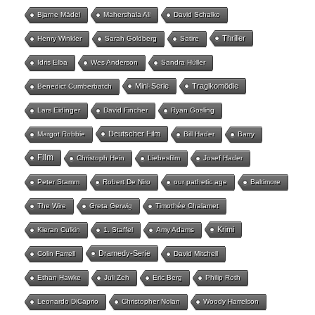
Bjarne Mädel
Mahershala Ali
David Schalko
Thriller
Henry Winkler
Sarah Goldberg
Satire
Idris Elba
Wes Anderson
Sandra Hüller
Mini-Serie
Tragikomödie
Benedict Cumberbatch
Lars Eidinger
David Fincher
Ryan Gosling
Deutscher Film
Margot Robbie
Bill Hader
Barry
Film
Christoph Hein
Liebesfilm
Josef Hader
Peter Stamm
Robert De Niro
our pathetic age
Baltimore
The Wire
Greta Gerwig
Timothée Chalamet
Krimi
Kieran Culkin
1. Staffel
Amy Adams
Dramedy-Serie
Colin Farrell
David Mitchell
Ethan Hawke
Juli Zeh
Eric Berg
Philip Roth
Leonardo DiCaprio
Christopher Nolan
Woody Harrelson