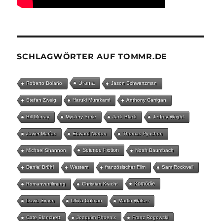
SCHLAGWÖRTER AUF TOMMR.DE
Drama
Roberto Bolaño
Jason Schwartzman
Stefan Zweig
Haruki Murakami
Anthony Carrigan
Bill Murray
Mystery-Serie
Jack Black
Jeffrey Wright
Javier Marías
Edward Norton
Thomas Pynchon
Science Fiction
Michael Shannon
Noah Baumbach
Daniel Brühl
Western
französischer Film
Sam Rockwell
Komödie
Romanverfilmung
Christian Kracht
David Simon
Olivia Colman
Martin Walser
Cate Blanchett
Joaquim Phoenix
Franz Rogowski