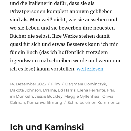
und die Italienerin dafür, dass sie als
Privatpersonen komplett anonym geblieben
sind als. Man weiß nicht, wie sie aussehen und
wo sie Leben und sie bewerben ihre neuesten
Bücher nie selbst. Ihre Werke stehen damit
quasi für sich und etwas Besseres kann ich mir
für ein Buch (das ich hoffentlich trotzdem
irgendwann mal schreiben werde und wenn nur
„Frau im Dunkeln“
ich es lese) kaum vorstellen.
weiterlesen
Veröffentlicht
Kategorien
Schlagwörter
14. Dezember 2023
Film
Dagmara Dominczyk
,
am
Dakota Johnson
,
Drama
,
Ed Harris
,
Elena Ferrante
,
Frau
im Dunkeln
,
Jessie Buckley
,
Maggie Gyllenhaal
,
Olivia
zu
Colman
,
Romanverfilmung
Schreibe einen Kommentar
Frau
im
Dunk
Ich und Kaminski