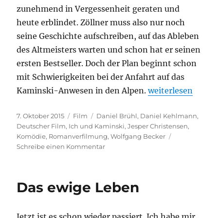
zunehmend in Vergessenheit geraten und
heute erblindet. Zöllner muss also nur noch
seine Geschichte aufschreiben, auf das Ableben
des Altmeisters warten und schon hat er seinen
ersten Bestseller. Doch der Plan beginnt schon
mit Schwierigkeiten bei der Anfahrt auf das
„Ich und Kaminsk
Kaminski-Anwesen in den Alpen.
weiterlesen
Veröffentlicht
Kategorien
Schlagwörter
7. Oktober 2015
Film
Daniel Brühl
,
Daniel Kehlmann
,
am
Deutscher Film
,
Ich und Kaminski
,
Jesper Christensen
,
Komödie
,
Romanverfilmung
,
Wolfgang Becker
zu
Schreibe einen Kommentar
Ich
und
Kaminski
Das ewige Leben
Jetzt ist es schon wieder passiert. Ich habe mir