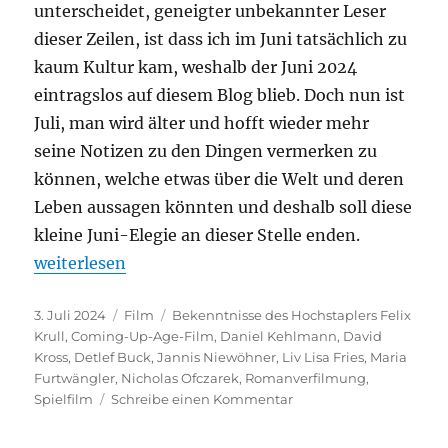
unterscheidet, geneigter unbekannter Leser
dieser Zeilen, ist dass ich im Juni tatsächlich zu
kaum Kultur kam, weshalb der Juni 2024
eintragslos auf diesem Blog blieb. Doch nun ist
Juli, man wird älter und hofft wieder mehr
seine Notizen zu den Dingen vermerken zu
können, welche etwas über die Welt und deren
Leben aussagen könnten und deshalb soll diese
kleine Juni-Elegie an dieser Stelle enden.
„Bekenntnisse des Hochstaplers Felix Krull“
weiterlesen
Veröffentlicht
Kategorien
Schlagwörter
3. Juli 2024
Film
Bekenntnisse des Hochstaplers Felix
am
Krull
,
Coming-Up-Age-Film
,
Daniel Kehlmann
,
David
Kross
,
Detlef Buck
,
Jannis Niewöhner
,
Liv Lisa Fries
,
Maria
Furtwängler
,
Nicholas Ofczarek
,
Romanverfilmung
,
zu
Spielfilm
Schreibe einen Kommentar
Bekenntnisse
des