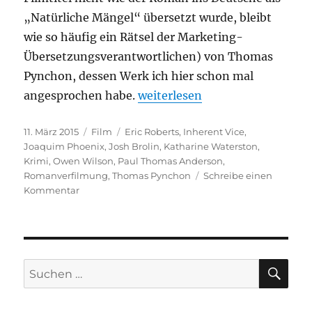
„Natürliche Mängel“ übersetzt wurde, bleibt
wie so häufig ein Rätsel der Marketing-
Übersetzungsverantwortlichen) von Thomas
Pynchon, dessen Werk ich hier schon mal
„Inherent Vice“
angesprochen habe.
weiterlesen
Veröffentlicht
Kategorien
Schlagwörter
11. März 2015
Film
Eric Roberts
,
Inherent Vice
,
am
Joaquim Phoenix
,
Josh Brolin
,
Katharine Waterston
,
Krimi
,
Owen Wilson
,
Paul Thomas Anderson
,
Romanverfilmung
,
Thomas Pynchon
Schreibe einen
zu
Kommentar
Inherent
Vice
SU
Suchen
nach: