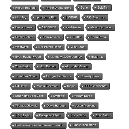
Serie
Spielfilm
Robert Redford
Thriller-Drama Serie
Roman
Lisa Joy
spanischer Film
J.K. Simmons
Sachbuch
Emma Stone
Paul Auster
Martin Scorsese
Clarke Peters
Dominic West
2.Staffel
Sean Penn
Westworld
Neil Patrick Harris
Wolf Haas
Evan Rachel Wood
Matthew McConaughey
Brad Pitt
Tom Hanks
Matt Damon
Alexander Osang
Jonathan Nolan
Giorgos Lanthimos
Comedy-Serie
Ed Harris
Martin Freeman
Biopic
DDR-Geschichte
Ethan und Joel Coen
Dystopie
William Dafoe
Thomas Glavinic
David Harbour
Jesse Plemons
T.C. Boyle
Krimi-Serie
Kurzgeschichten
Edie Falco
Daniel Kehlmann
Filmklassiker der Jahrtausendwende