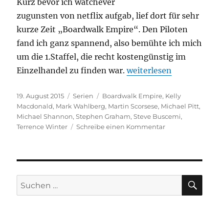
Kurz bevor ich watchever
zugunsten von netflix aufgab, lief dort für sehr
kurze Zeit „Boardwalk Empire“. Den Piloten
fand ich ganz spannend, also bemühte ich mich
um die 1.Staffel, die recht kostengünstig im
„Boardwalk Empire“
Einzelhandel zu finden war.
weiterlesen
Veröffentlicht
Kategorien
Schlagwörter
19. August 2015
Serien
Boardwalk Empire
,
Kelly
am
Macdonald
,
Mark Wahlberg
,
Martin Scorsese
,
Michael Pitt
,
Michael Shannon
,
Stephen Graham
,
Steve Buscemi
,
zu
Terrence Winter
Schreibe einen Kommentar
Boardwalk
Empire
SU
Suchen
nach: