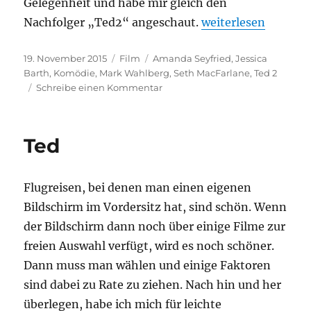
Gelegenheit und habe mir gleich den
„Ted 2“
Nachfolger „Ted2“ angeschaut.
weiterlesen
Veröffentlicht
Kategorien
Schlagwörter
19. November 2015
Film
Amanda Seyfried
,
Jessica
am
Barth
,
Komödie
,
Mark Wahlberg
,
Seth MacFarlane
,
Ted 2
zu
Schreibe einen Kommentar
Ted
2
Ted
Flugreisen, bei denen man einen eigenen
Bildschirm im Vordersitz hat, sind schön. Wenn
der Bildschirm dann noch über einige Filme zur
freien Auswahl verfügt, wird es noch schöner.
Dann muss man wählen und einige Faktoren
sind dabei zu Rate zu ziehen. Nach hin und her
überlegen, habe ich mich für leichte