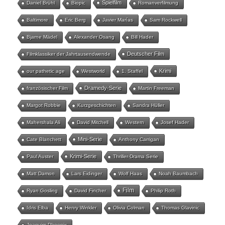
Spielfilm
Daniel Brühl
Biopic
Romanverfilmung
Baltimore
Eric Berg
Javier Marías
Sam Rockwell
Bjarne Mädel
Alexander Osang
Bill Hader
Deutscher Film
Filmklassiker der Jahrtausendwende
Krimi
our pathetic age
Westworld
1. Staffel
Dramedy-Serie
französischer Film
Martin Freeman
Margot Robbie
Kurzgeschichten
Sandra Hüller
Mahershala Ali
David Mitchell
Western
Josef Hader
Mini-Serie
Cate Blanchett
Anthony Carrigan
Krimi-Serie
Paul Auster
Thriller-Drama Serie
Matt Damon
Lars Eidinger
Wolf Haas
Noah Baumbach
Film
Ryan Gosling
David Fincher
Philip Roth
Idris Elba
Henry Winkler
Olivia Colman
Thomas Glavinic
Joaquim Phoenix