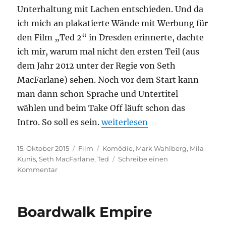
Unterhaltung mit Lachen entschieden. Und da
ich mich an plakatierte Wände mit Werbung für
den Film „Ted 2“ in Dresden erinnerte, dachte
ich mir, warum mal nicht den ersten Teil (aus
dem Jahr 2012 unter der Regie von Seth
MacFarlane) sehen. Noch vor dem Start kann
man dann schon Sprache und Untertitel
wählen und beim Take Off läuft schon das
„Ted“
Intro. So soll es sein.
weiterlesen
Veröffentlicht
Kategorien
Schlagwörter
15. Oktober 2015
Film
Komödie
,
Mark Wahlberg
,
Mila
am
Kunis
,
Seth MacFarlane
,
Ted
Schreibe einen
zu
Kommentar
Ted
Boardwalk Empire