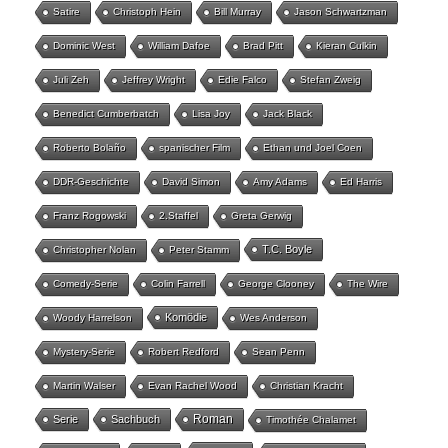
Satire
Christoph Hein
Bill Murray
Jason Schwartzman
Dominic West
William Dafoe
Brad Pitt
Kieran Culkin
Juli Zeh
Jeffrey Wright
Edie Falco
Stefan Zweig
Benedict Cumberbatch
Lisa Joy
Jack Black
Roberto Bolaño
spanischer Film
Ethan und Joel Coen
DDR-Geschichte
David Simon
Amy Adams
Ed Harris
Franz Rogowski
2.Staffel
Greta Gerwig
T.C. Boyle
Christopher Nolan
Peter Stamm
Comedy-Serie
Colin Farrell
George Clooney
The Wire
Komödie
Woody Harrelson
Wes Anderson
Mystery-Serie
Robert Redford
Sean Penn
Martin Walser
Evan Rachel Wood
Christian Kracht
Roman
Serie
Sachbuch
Timothée Chalamet