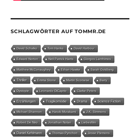
SCHLAGWÖRTER AUF TOMMR.DE
David Schalko
Tom Hanks
David Harbour
Edward Norton
Neil Patrick Harris
Giorgos Lanthimos
Matthew McConaughey
Ethan Hawke
Sarah Goldberg
Thriller
Emma Stone
Martin Scorsese
Barry
Dystopie
Leonardo DiCaprio
Clarke Peters
Erzählungen
Tragikomödie
Drama
Science Fiction
Michael Shannon
Haruki Murakami
J.K. Simmons
Robert De Niro
Jonathan Nolan
Liebesfilm
Daniel Kehlmann
Thomas Pynchon
Jesse Plemons