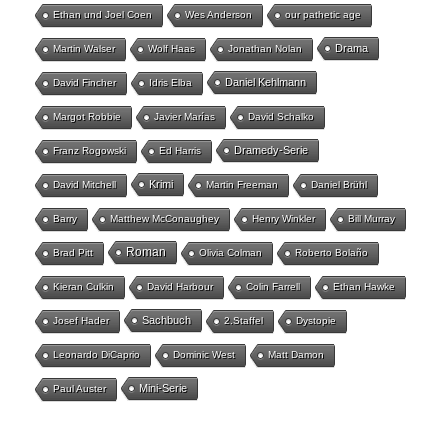
Ethan und Joel Coen
Wes Anderson
our pathetic age
Drama
Martin Walser
Wolf Haas
Jonathan Nolan
Daniel Kehlmann
David Fincher
Idris Elba
Margot Robbie
Javier Marías
David Schalko
Dramedy-Serie
Franz Rogowski
Ed Harris
Krimi
David Mitchell
Martin Freeman
Daniel Brühl
Barry
Matthew McConaughey
Henry Winkler
Bill Murray
Roman
Brad Pitt
Olivia Colman
Roberto Bolaño
Kieran Culkin
David Harbour
Colin Farrell
Ethan Hawke
Sachbuch
Josef Hader
2.Staffel
Dystopie
Leonardo DiCaprio
Dominic West
Matt Damon
Mini-Serie
Paul Auster