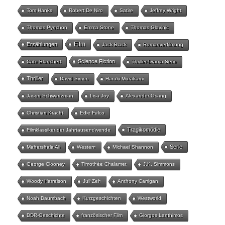
Tom Hanks
Robert De Niro
Satire
Jeffrey Wright
Thomas Pynchon
Emma Stone
Thomas Glavinic
Film
Erzählungen
Jack Black
Romanverfilmung
Science Fiction
Cate Blanchett
Thriller-Drama Serie
Thriller
David Simon
Haruki Murakami
Jason Schwartzman
Lisa Joy
Alexander Osang
Christian Kracht
Edie Falco
Tragikomödie
Filmklassiker der Jahrtausendwende
Serie
Mahershala Ali
Western
Michael Shannon
George Clooney
Timothée Chalamet
J.K. Simmons
Woody Harrelson
Juli Zeh
Anthony Carrigan
Noah Baumbach
Kurzgeschichten
Westworld
DDR-Geschichte
französischer Film
Giorgos Lanthimos