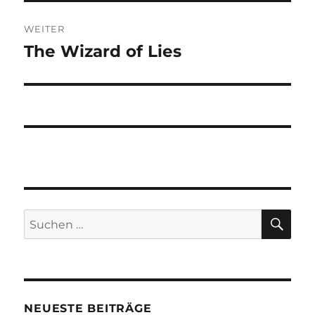
WEITER
The Wizard of Lies
Nächster
Beitrag:
SU
Suchen
nach:
NEUESTE BEITRÄGE