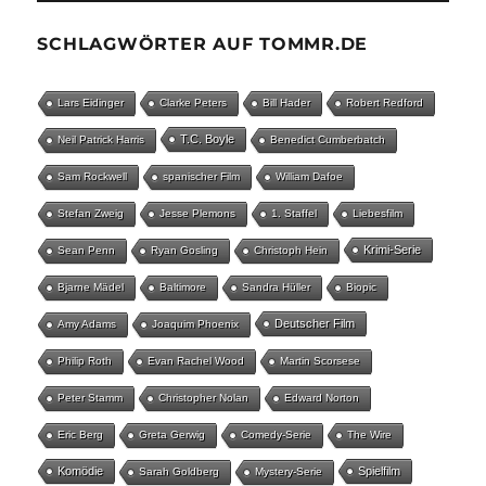
SCHLAGWÖRTER AUF TOMMR.DE
Lars Eidinger
Clarke Peters
Bill Hader
Robert Redford
T.C. Boyle
Neil Patrick Harris
Benedict Cumberbatch
Sam Rockwell
spanischer Film
William Dafoe
Stefan Zweig
Jesse Plemons
1. Staffel
Liebesfilm
Krimi-Serie
Sean Penn
Ryan Gosling
Christoph Hein
Bjarne Mädel
Baltimore
Sandra Hüller
Biopic
Deutscher Film
Amy Adams
Joaquim Phoenix
Philip Roth
Evan Rachel Wood
Martin Scorsese
Peter Stamm
Christopher Nolan
Edward Norton
Eric Berg
Greta Gerwig
Comedy-Serie
The Wire
Komödie
Spielfilm
Sarah Goldberg
Mystery-Serie