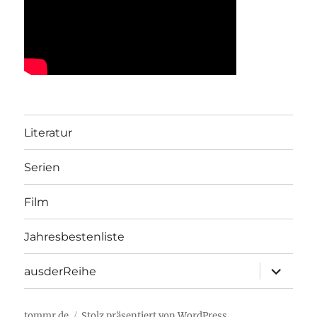
Literatur
Serien
Film
Jahresbestenliste
Unterme
ausderReihe
öffnen
tommr.de
Stolz präsentiert von WordPress