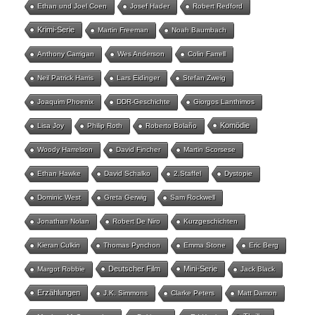
Ethan und Joel Coen
Josef Hader
Robert Redford
Krimi-Serie
Martin Freeman
Noah Baumbach
Anthony Carrigan
Wes Anderson
Colin Farrell
Neil Patrick Harris
Lars Eidinger
Stefan Zweig
Joaquim Phoenix
DDR-Geschichte
Giorgos Lanthimos
Komödie
Lisa Joy
Philip Roth
Roberto Bolaño
Woody Harrelson
David Fincher
Martin Scorsese
Ethan Hawke
David Schalko
2.Staffel
Dystopie
Dominic West
Greta Gerwig
Sam Rockwell
Jonathan Nolan
Robert De Niro
Kurzgeschichten
Kieran Culkin
Thomas Pynchon
Emma Stone
Eric Berg
Deutscher Film
Mini-Serie
Margot Robbie
Jack Black
Erzählungen
J.K. Simmons
Clarke Peters
Matt Damon