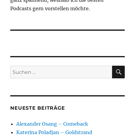
ganz spannend, weshalb ich die besten
Podcasts gern vorstellen möchte.
SU
Suchen
nach:
NEUESTE BEITRÄGE
Alexander Osang – Comeback
Katerina Poladjan – Goldstrand