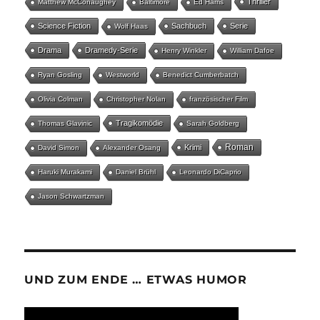
Thriller
Matthew McConaughey
Baltimore
Ed Harris
Science Fiction
Sachbuch
Serie
Wolf Haas
Drama
Dramedy-Serie
Henry Winkler
William Dafoe
Ryan Gosling
Westworld
Benedict Cumberbatch
Olivia Colman
Christopher Nolan
französischer Film
Tragikomödie
Thomas Glavinic
Sarah Goldberg
Roman
Krimi
David Simon
Alexander Osang
Haruki Murakami
Daniel Brühl
Leonardo DiCaprio
Jason Schwartzman
UND ZUM ENDE … ETWAS HUMOR