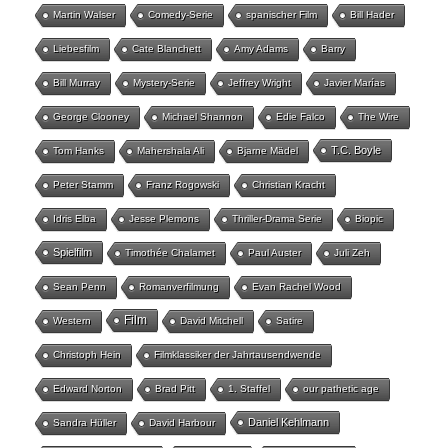
Martin Walser
Comedy-Serie
spanischer Film
Bill Hader
Liebesfilm
Cate Blanchett
Amy Adams
Barry
Bill Murray
Mystery-Serie
Jeffrey Wright
Javier Marías
George Clooney
Michael Shannon
Edie Falco
The Wire
T.C. Boyle
Tom Hanks
Mahershala Ali
Bjarne Mädel
Peter Stamm
Franz Rogowski
Christian Kracht
Idris Elba
Jesse Plemons
Thriller-Drama Serie
Biopic
Spielfilm
Timothée Chalamet
Paul Auster
Juli Zeh
Sean Penn
Romanverfilmung
Evan Rachel Wood
Film
Western
David Mitchell
Satire
Christoph Hein
Filmklassiker der Jahrtausendwende
Edward Norton
Brad Pitt
1. Staffel
our pathetic age
Daniel Kehlmann
Sandra Hüller
David Harbour