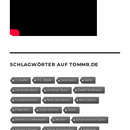
SCHLAGWÖRTER AUF TOMMR.DE
T.C. Boyle
Serie
1. Staffel
Jack Black
Daniel Kehlmann
Haruki Murakami
Jonathan Nolan
Kurzgeschichten
Noah Baumbach
Matt Damon
Philip Roth
David Harbour
Biopic
Benedict Cumberbatch
Western
Ethan und Joel Coen
George Clooney
Jason Schwartzman
Baltimore