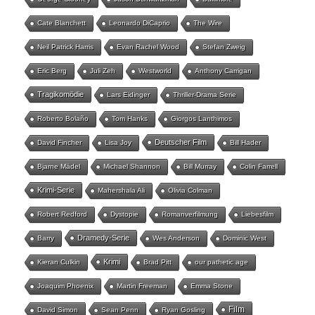
Cate Blanchett
Leonardo DiCaprio
The Wire
Neil Patrick Harris
Evan Rachel Wood
Stefan Zweig
Eric Berg
Juli Zeh
Westworld
Anthony Carrigan
Tragikomödie
Lars Eidinger
Thriller-Drama Serie
Roberto Bolaño
Tom Hanks
Giorgos Lanthimos
Deutscher Film
David Fincher
Lisa Joy
Bill Hader
Bjarne Mädel
Michael Shannon
Bill Murray
Colin Farrell
Krimi-Serie
Mahershala Ali
Olivia Colman
Robert Redford
Dystopie
Romanverfilmung
Liebesfilm
Dramedy-Serie
Barry
Wes Anderson
Dominic West
Krimi
Kieran Culkin
Brad Pitt
our pathetic age
Joaquim Phoenix
Martin Freeman
Emma Stone
Film
David Simon
Sean Penn
Ryan Gosling