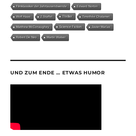
Filmklassiker der Jahrtausendwende
Edward Norton
Thriller
Wolf Haas
2.Staffel
Timothée Chalamet
Science Fiction
Matthew McConaughey
Javier Marías
Robert De Niro
Martin Walser
UND ZUM ENDE … ETWAS HUMOR