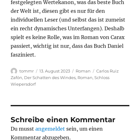
festgelegten Wertekanon, was das beste Buch
der Welt ist, diesen gibt es nur für den
individuellen Leser (und selbst das ist zumeist
ein recht dynamisches Unterfangen). Deshalb
spielt es keine Rolle, was im Roman von Carax
passiert, wichtig ist nur, dass das Buch Daniel
fasziniert.
Autor
Veröffentlicht
Kategorien
Schlagwörter
tommr
13. August 2023
Roman
Carlos Ruiz
am
Zafón
,
Der Schatten des Windes
,
Roman
,
Schloss
Wiepersdorf
Schreibe einen Kommentar
Du musst
angemeldet
sein, um einen
Kommentar abzugeben.