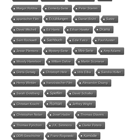
Margot Robbie
Comedy-Serie
Peter Stamm
Erzählungen
spanischer Film
Daniel Brühl
Satire
Drama
David Mitchell
Ed Harris
Ethan Hawke
Sachbuch
Sam Rockwell
Edie Falco
Paul Auster
Mini-Serie
Jesse Plemons
Mystery-Serie
Amy Adams
Woody Harrelson
William Dafoe
Martin Scorsese
Greta Gerwig
Christoph Hein
Idris Elba
Sandra Hüller
Henry Winkler
französischer Film
Alexander Osang
Spielfilm
Sarah Goldberg
David Schalko
Roman
Christian Kracht
Jeffrey Wright
Christopher Nolan
Josef Hader
Thomas Glavinic
Thomas Pynchon
J.K. Simmons
Clarke Peters
Komödie
DDR-Geschichte
Franz Rogowski