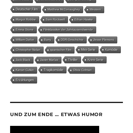
Deutscher Film
Matthew McConaughey
Western
Margot Robbie
Sam Rockwell
Ethan Hawke
Emma Stone
Filmklassiker der Jahrtausendwende
William Dafoe
Barry
DDR-Geschichte
Jesse Plemons
Mini-Serie
Komödie
Christopher Nolan
spanischer Film
Thriller
Krimi-Serie
Jack Black
Javier Marías
Tragikomödie
Kieran Culkin
Olivia Colman
Erzählungen
UND ZUM ENDE … ETWAS HUMOR