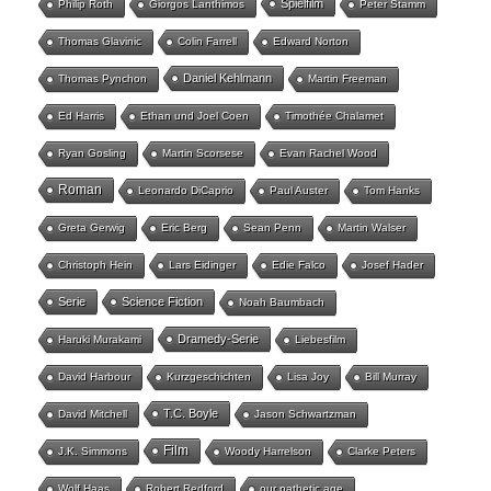
Spielfilm
Philip Roth
Giorgos Lanthimos
Peter Stamm
Thomas Glavinic
Colin Farrell
Edward Norton
Daniel Kehlmann
Thomas Pynchon
Martin Freeman
Ed Harris
Ethan und Joel Coen
Timothée Chalamet
Ryan Gosling
Martin Scorsese
Evan Rachel Wood
Roman
Leonardo DiCaprio
Paul Auster
Tom Hanks
Greta Gerwig
Eric Berg
Sean Penn
Martin Walser
Christoph Hein
Lars Eidinger
Edie Falco
Josef Hader
Serie
Science Fiction
Noah Baumbach
Dramedy-Serie
Haruki Murakami
Liebesfilm
David Harbour
Kurzgeschichten
Lisa Joy
Bill Murray
T.C. Boyle
David Mitchell
Jason Schwartzman
Film
J.K. Simmons
Woody Harrelson
Clarke Peters
Wolf Haas
Robert Redford
our pathetic age