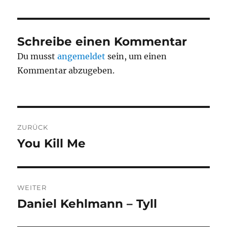
Schreibe einen Kommentar
Du musst
angemeldet
sein, um einen
Kommentar abzugeben.
Beitragsnavigation
ZURÜCK
You Kill Me
Vorheriger
Beitrag:
WEITER
Daniel Kehlmann – Tyll
Nächster
Beitrag: