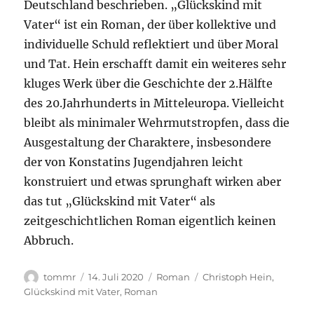
Deutschland beschrieben. „Glückskind mit
Vater“ ist ein Roman, der über kollektive und
individuelle Schuld reflektiert und über Moral
und Tat. Hein erschafft damit ein weiteres sehr
kluges Werk über die Geschichte der 2.Hälfte
des 20.Jahrhunderts in Mitteleuropa. Vielleicht
bleibt als minimaler Wehrmutstropfen, dass die
Ausgestaltung der Charaktere, insbesondere
der von Konstatins Jugendjahren leicht
konstruiert und etwas sprunghaft wirken aber
das tut „Glückskind mit Vater“ als
zeitgeschichtlichen Roman eigentlich keinen
Abbruch.
Autor
Veröffentlicht
Kategorien
Schlagwörter
tommr
14. Juli 2020
Roman
Christoph Hein
,
am
Glückskind mit Vater
,
Roman