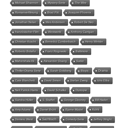
Michael Shannon
Mystery-Serie
The Wire
Romanverfilmung
Brad Pitt
Joaquim Phoenix
Jonathan Nolan
Wes Anderson
Robert De Niro
französischer Film
Westworld
Anthony Carrigan
Christian Kracht
Benedict Cumberbatch
Henry Winkler
Roberto Bolaño
Franz Rogowski
Baltimore
Mahershala Ali
Alexander Osang
Satire
Drama
Thriller-Drama Serie
Sarah Goldberg
Biopic
Cate Blanchett
David Simon
Stefan Zweig
Idris Elba
Neil Patrick Harris
David Schalko
Dystopie
Sandra Hüller
1. Staffel
George Clooney
Bill Hader
Krimi
Amy Adams
Daniel Brühl
Bjarne Mädel
Sachbuch
Dominic West
Comedy-Serie
Jeffrey Wright