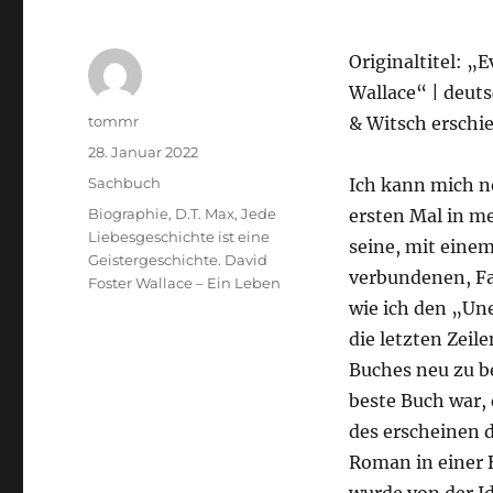
Originaltitel: „E
Wallace“ | deut
Autor
tommr
& Witsch erschi
Veröffentlicht
28. Januar 2022
am
Kategorien
Sachbuch
Ich kann mich no
Schlagwörter
Biographie
,
D.T. Max
,
Jede
ersten Mal in m
Liebesgeschichte ist eine
seine, mit eine
Geistergeschichte. David
verbundenen, F
Foster Wallace – Ein Leben
wie ich den „Un
die letzten Zeile
Buches neu zu b
beste Buch war, 
des erscheinen 
Roman in einer