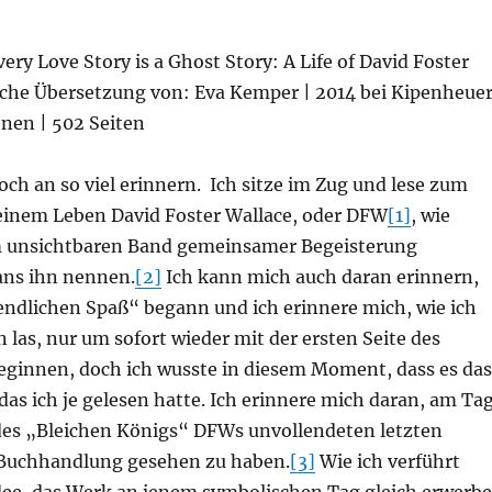
very Love Story is a Ghost Story: A Life of David Foster
sche Übersetzung von: Eva Kemper | 2014 bei Kipenheue
enen | 502 Seiten
ch an so viel erinnern. Ich sitze im Zug und lese zum
einem Leben David Foster Wallace, oder DFW
[1]
, wie
m unsichtbaren Band gemeinsamer Begeisterung
ans ihn nennen.
[2]
Ich kann mich auch daran erinnern,
endlichen Spaß“ begann und ich erinnere mich, wie ich
n las, nur um sofort wieder mit der ersten Seite des
eginnen, doch ich wusste in diesem Moment, dass es das
das ich je gelesen hatte. Ich erinnere mich daran, am Ta
des „Bleichen Königs“ DFWs unvollendeten letzten
 Buchhandlung gesehen zu haben.
[3]
Wie ich verführt