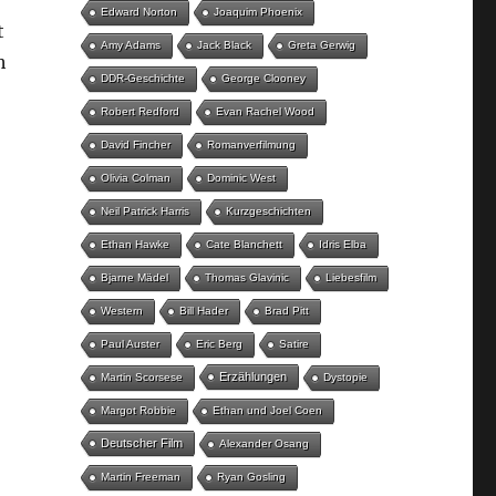
Edward Norton
Joaquim Phoenix
t
Amy Adams
Jack Black
Greta Gerwig
h
DDR-Geschichte
George Clooney
Robert Redford
Evan Rachel Wood
David Fincher
Romanverfilmung
Olivia Colman
Dominic West
Neil Patrick Harris
Kurzgeschichten
Ethan Hawke
Cate Blanchett
Idris Elba
Bjarne Mädel
Thomas Glavinic
Liebesfilm
Western
Bill Hader
Brad Pitt
Paul Auster
Eric Berg
Satire
Erzählungen
Martin Scorsese
Dystopie
Margot Robbie
Ethan und Joel Coen
Deutscher Film
Alexander Osang
Martin Freeman
Ryan Gosling