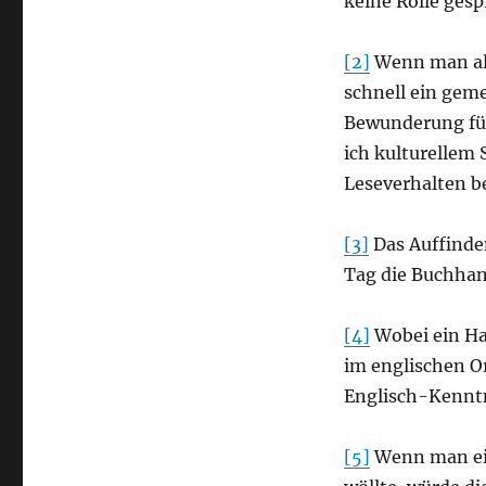
keine Rolle gespi
[2]
Wenn man als
schnell ein gem
Bewunderung für 
ich kulturellem 
Leseverhalten b
[3]
Das Auffinde
Tag die Buchhan
[4]
Wobei ein Ha
im englischen O
Englisch-Kenntn
[5]
Wenn man ein