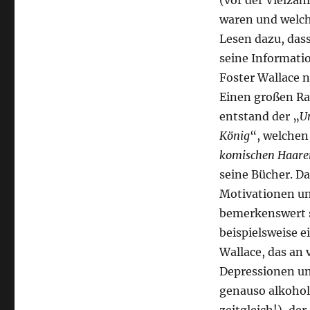
(vor der Vielza
waren und welche
Lesen dazu, das
seine Informatio
Foster Wallace n
Einen großen Ra
entstand der „
U
König
“, welchen
komischen Haare
seine Bücher. Da
Motivationen und
bemerkenswert si
beispielsweise e
Wallace, das an 
Depressionen un
genauso alkohol