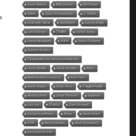
Javier Marías
Matt Damon
Wolf Haas
Serie
Jason Schwartzman
1. Staffel
s
Dramedy-Serie
Sachbuch
Sandra Hüller
Thriller
Lars Eidinger
Stefan Zweig
Krimi
Haruki Murakami
Sarah Goldberg
Roberto Bolaño
Filmklassiker der Jahrtausendwende
Henry Winkler
David Schalko
Barry
Matthew McConaughey
Edie Falco
Tragikomödie
Martin Walser
Sean Penn
Mystery-Serie
Jesse Plemons
Baltimore
Drama
Lisa Joy
Sam Rockwell
Giorgos Lanthimos
Biopic
David Simon
Film
Wes Anderson
Noah Baumbach
französischer Film