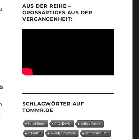
AUS DER REIHE –
m
GROSSARTIGES AUS DER V
ERGANGENHEIT:
ls
SCHLAGWÖRTER AUF
n
TOMMR.DE
n
Krimi-Serie
T.C. Boyle
Jeffrey Wright
2.Staffel
Woody Harrelson
spanischer Film