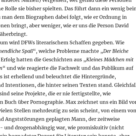
hl anderer Namen) vergessen, wer genau diese Personen
 Rolle sie bisher spielten. Das führt dann ein wenig bei
s man dem Biographen dabei folgt, wie er Ordnung in
nen bringt, aber weniger, wie er uns die Person David
äherbringt.
um wird DFWs literarischem Schaffen gegeben. Wie
nendliche Spaß
“, welche Probleme machte „
Der Bleiche
 Erfolg hatten die Geschichten aus „
Kleines Mädchen mit
n
“ und wie reagierte die Fachwelt und das Publikum auf
s ist erhellend und beleuchtet die Hintergründe,
 Intentionen, die hinter seinen Texten stand. Gleichfal
nd seine Projekte, die er nie fertigstellte, wie
in Buch über Pornographie. Max zeichnet uns ein Bild vo
vielen Stellen mehrdeutig zu sein scheint, von einem vo
d Angststörungen geplagten Mann, der zeitweise
- und drogenabhängig war, wie promiskuitiv (nicht