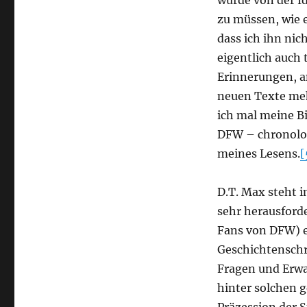
wurde von der I
zu müssen, wie e
dass ich ihn nic
eigentlich auch
Erinnerungen, a
neuen Texte meh
ich mal meine Bi
DFW – chronolog
meines Lesens.
[
D.T. Max steht i
sehr herausford
Fans von DFW) e
Geschichtenschre
Fragen und Erwa
hinter solchen g