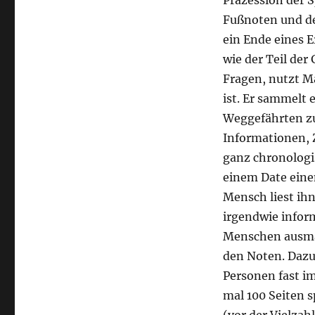
Präzession der 
Fußnoten und de
ein Ende eines 
wie der Teil der
Fragen, nutzt M
ist. Er sammelt 
Weggefährten zu
Informationen, 
ganz chronologis
einem Date ein
Mensch liest ihn
irgendwie inform
Menschen ausmach
den Noten. Daz
Personen fast i
mal 100 Seiten s