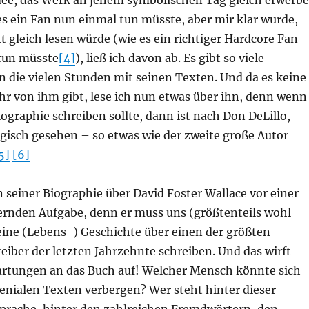
dee, das Werk an jenem symbolischen Tag gleich erwerb
s ein Fan nun einmal tun müsste, aber mir klar wurde,
ht gleich lesen würde (wie es ein richtiger Hardcore Fan
 tun müsste
[4]
), ließ ich davon ab. Es gibt so viele
n die vielen Stunden mit seinen Texten. Und da es keine
r von ihm gibt, lese ich nun etwas über ihn, denn wenn
ographie schreiben sollte, dann ist nach Don DeLillo,
isch gesehen – so etwas wie der zweite große Autor
5]
[6]
n seiner Biographie über David Foster Wallace vor einer
ernden Aufgabe, denn er muss uns (größtenteils wohl
ine (Lebens-) Geschichte über einen der größten
iber der letzten Jahrzehnte schreiben. Und das wirft
rtungen an das Buch auf! Welcher Mensch könnte sich
enialen Texten verbergen? Wer steht hinter dieser