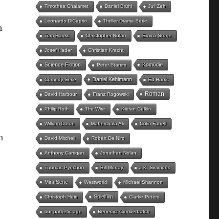
Timothée Chalamet
Daniel Brühl
Juli Zeh
Leonardo DiCaprio
Thriller-Drama Serie
n
Tom Hanks
Christopher Nolan
Emma Stone
Josef Hader
Christian Kracht
Science Fiction
Komödie
Peter Stamm
Daniel Kehlmann
Comedy-Serie
Ed Harris
Roman
David Harbour
Franz Rogowski
Philip Roth
The Wire
Kieran Culkin
William Dafoe
Mahershala Ali
Colin Farrell
n
David Mitchell
Robert De Niro
Anthony Carrigan
Jonathan Nolan
Thomas Pynchon
Bill Murray
J.K. Simmons
Mini-Serie
Westworld
Michael Shannon
Spielfilm
Christoph Hein
Clarke Peters
our pathetic age
Benedict Cumberbatch