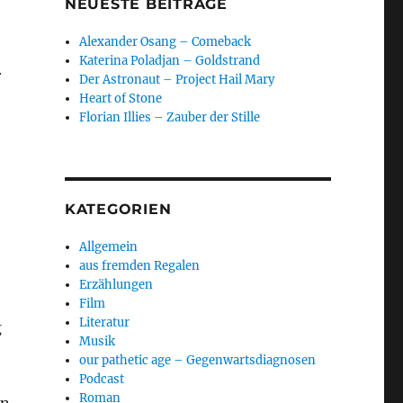
NEUESTE BEITRÄGE
Alexander Osang – Comeback
Katerina Poladjan – Goldstrand
r
Der Astronaut – Project Hail Mary
Heart of Stone
Florian Illies – Zauber der Stille
KATEGORIEN
Allgemein
aus fremden Regalen
Erzählungen
Film
Literatur
g
Musik
our pathetic age – Gegenwartsdiagnosen
Podcast
Roman