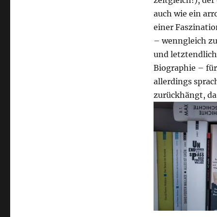
zeitgleich!), de
auch wie ein arr
einer Faszinatio
– wenngleich zu
und letztendlich
Biographie – fü
allerdings spra
zurückhängt, da