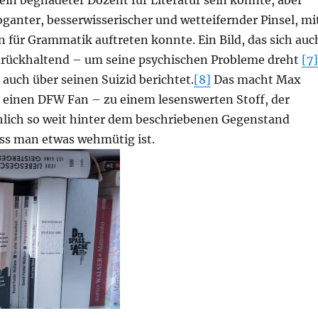
r ein begnadeter Dozent für Literatur sein konnte, aber
oganter, besserwisserischer und wetteifernder Pinsel, mi
n für Grammatik auftreten konnte. Ein Bild, das sich auc
rückhaltend – um seine psychischen Probleme dreht
[7]
 auch über seinen Suizid berichtet.
[8]
Das macht Max
r einen DFW Fan – zu einem lesenswerten Stoff, der
chlich so weit hinter dem beschriebenen Gegenstand
ss man etwas wehmütig ist.