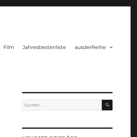
Film
Jahresbestenliste
ausderReihe
SUCHEN
Suchen
nach: