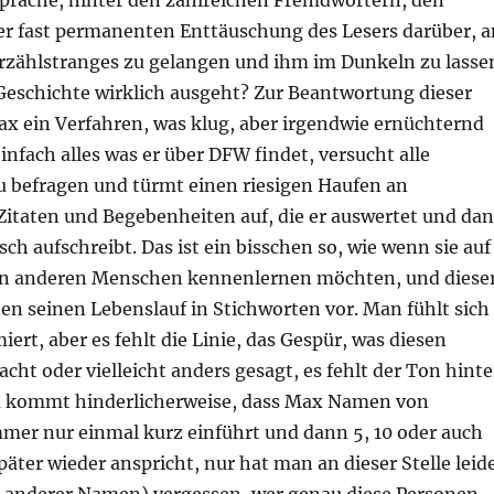
Sprache, hinter den zahlreichen Fremdwörtern, den
r fast permanenten Enttäuschung des Lesers darüber, a
Erzählstranges zu gelangen und ihm im Dunkeln zu lasse
 Geschichte wirklich ausgeht? Zur Beantwortung dieser
ax ein Verfahren, was klug, aber irgendwie ernüchternd
einfach alles was er über DFW findet, versucht alle
 befragen und türmt einen riesigen Haufen an
Zitaten und Begebenheiten auf, die er auswertet und da
ch aufschreibt. Das ist ein bisschen so, wie wenn sie auf
en anderen Menschen kennenlernen möchten, und diese
en seinen Lebenslauf in Stichworten vor. Man fühlt sich
iert, aber es fehlt die Linie, das Gespür, was diesen
t oder vielleicht anders gesagt, es fehlt der Ton hinte
u kommt hinderlicherweise, dass Max Namen von
mmer nur einmal kurz einführt und dann 5, 10 oder auch
päter wieder anspricht, nur hat man an dieser Stelle leid