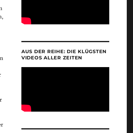
n
n,
AUS DER REIHE: DIE KLÜGSTEN
VIDEOS ALLER ZEITEN
nn
r
r
er