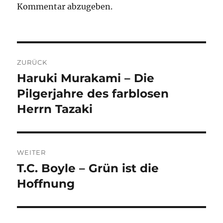
Kommentar abzugeben.
Beitragsnavigation
ZURÜCK
Haruki Murakami – Die
Vorheriger
Beitrag:
Pilgerjahre des farblosen
Herrn Tazaki
WEITER
T.C. Boyle – Grün ist die
Nächster
Beitrag:
Hoffnung