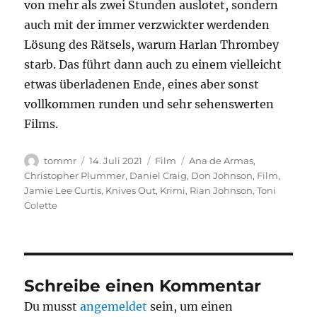
von mehr als zwei Stunden auslotet, sondern
auch mit der immer verzwickter werdenden
Lösung des Rätsels, warum Harlan Thrombey
starb. Das führt dann auch zu einem vielleicht
etwas überladenen Ende, eines aber sonst
vollkommen runden und sehr sehenswerten
Films.
Autor
Veröffentlicht
Kategorien
Schlagwörter
tommr
14. Juli 2021
Film
Ana de Armas
,
am
Christopher Plummer
,
Daniel Craig
,
Don Johnson
,
Film
,
Jamie Lee Curtis
,
Knives Out
,
Krimi
,
Rian Johnson
,
Toni
Colette
Schreibe einen Kommentar
Du musst
angemeldet
sein, um einen