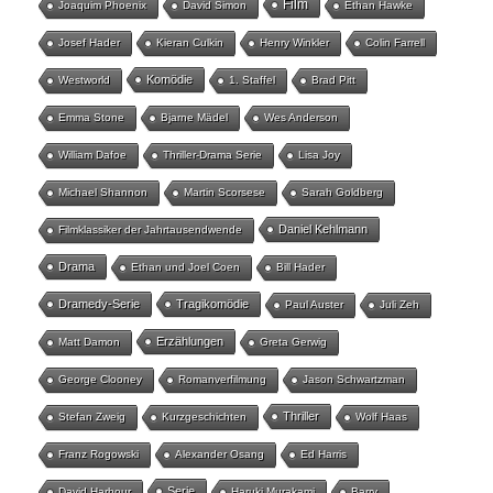
Film
Joaquim Phoenix
David Simon
Ethan Hawke
Josef Hader
Kieran Culkin
Henry Winkler
Colin Farrell
Komödie
Westworld
1. Staffel
Brad Pitt
Emma Stone
Bjarne Mädel
Wes Anderson
William Dafoe
Thriller-Drama Serie
Lisa Joy
Michael Shannon
Martin Scorsese
Sarah Goldberg
Daniel Kehlmann
Filmklassiker der Jahrtausendwende
Drama
Ethan und Joel Coen
Bill Hader
Dramedy-Serie
Tragikomödie
Paul Auster
Juli Zeh
Erzählungen
Matt Damon
Greta Gerwig
George Clooney
Romanverfilmung
Jason Schwartzman
Thriller
Stefan Zweig
Kurzgeschichten
Wolf Haas
Franz Rogowski
Alexander Osang
Ed Harris
Serie
David Harbour
Haruki Murakami
Barry