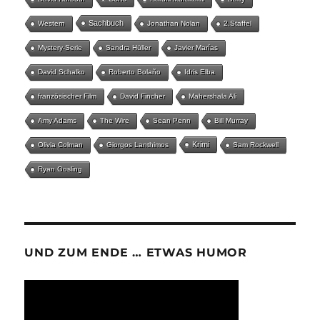
Sachbuch
Western
Jonathan Nolan
2.Staffel
Mystery-Serie
Sandra Hüller
Javier Marías
David Schalko
Roberto Bolaño
Idris Elba
französischer Film
David Fincher
Mahershala Ali
Amy Adams
The Wire
Sean Penn
Bill Murray
Krimi
Olivia Colman
Giorgos Lanthimos
Sam Rockwell
Ryan Gosling
UND ZUM ENDE … ETWAS HUMOR