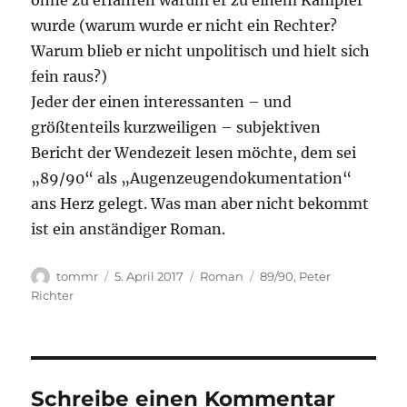
ohne zu erfahren warum er zu einem Kämpfer
wurde (warum wurde er nicht ein Rechter?
Warum blieb er nicht unpolitisch und hielt sich
fein raus?)
Jeder der einen interessanten – und
größtenteils kurzweiligen – subjektiven
Bericht der Wendezeit lesen möchte, dem sei
„89/90“ als „Augenzeugendokumentation“
ans Herz gelegt. Was man aber nicht bekommt
ist ein anständiger Roman.
Autor
Veröffentlicht
Kategorien
Schlagwörter
tommr
5. April 2017
Roman
89/90
,
Peter
am
Richter
Schreibe einen Kommentar