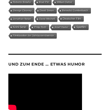
Roberto Bolaño
Brad Pitt
William Dafoe
George Clooney
David Simon
Benedict Cumberbatch
Deutscher Film
Jonathan Nolan
David Mitchell
Krimi-Serie
Spielfilm
Philip Roth
Josef Hader
Filmklassiker der Jahrtausendwende
UND ZUM ENDE … ETWAS HUMOR