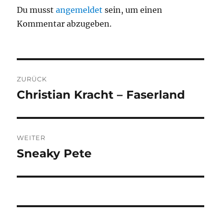
Du musst
angemeldet
sein, um einen
Kommentar abzugeben.
Beitragsnavigation
ZURÜCK
Christian Kracht – Faserland
Vorheriger
Beitrag:
WEITER
Sneaky Pete
Nächster
Beitrag: