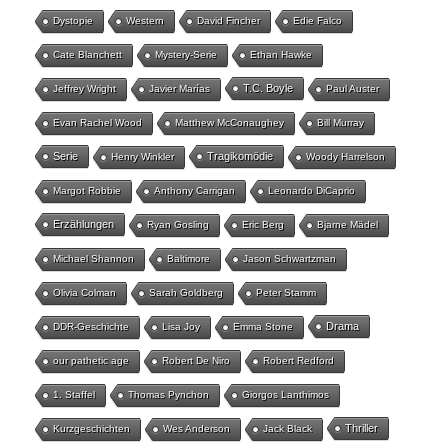
Dystopie
Western
David Fincher
Edie Falco
Cate Blanchett
Mystery-Serie
Ethan Hawke
T.C. Boyle
Jeffrey Wright
Javier Marías
Paul Auster
Evan Rachel Wood
Matthew McConaughey
Bill Murray
Serie
Tragikomödie
Henry Winkler
Woody Harrelson
Margot Robbie
Anthony Carrigan
Leonardo DiCaprio
Erzählungen
Ryan Gosling
Eric Berg
Bjarne Mädel
Michael Shannon
Baltimore
Jason Schwartzman
Olivia Colman
Sarah Goldberg
Peter Stamm
Drama
DDR-Geschichte
Lisa Joy
Emma Stone
our pathetic age
Robert De Niro
Robert Redford
1. Staffel
Thomas Pynchon
Giorgos Lanthimos
Thriller
Kurzgeschichten
Wes Anderson
Jack Black