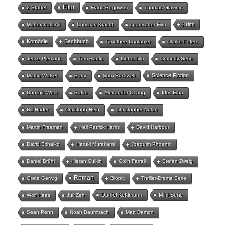
Film
2.Staffel
Franz Rogowski
Thomas Glavinic
Krimi
Mahershala Ali
Christian Kracht
spanischer Film
Komödie
Sachbuch
Timothée Chalamet
Clarke Peters
Jesse Plemons
Tom Hanks
Liebesfilm
Comedy-Serie
Science Fiction
Martin Walser
Barry
Sam Rockwell
Dominic West
Satire
Alexander Osang
Idris Elba
Bill Hader
Christoph Hein
Christopher Nolan
Martin Freeman
Neil Patrick Harris
David Harbour
David Schalko
Haruki Murakami
Joaquim Phoenix
Daniel Brühl
Kieran Culkin
Colin Farrell
Stefan Zweig
Roman
Greta Gerwig
Biopic
Thriller-Drama Serie
Daniel Kehlmann
Mini-Serie
Wolf Haas
Juli Zeh
Sean Penn
Noah Baumbach
Matt Damon