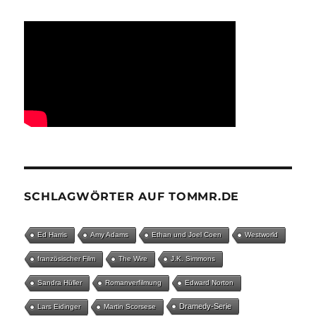
SCHLAGWÖRTER AUF TOMMR.DE
Ed Harris
Amy Adams
Ethan und Joel Coen
Westworld
französischer Film
The Wire
J.K. Simmons
Sandra Hüller
Romanverfilmung
Edward Norton
Dramedy-Serie
Lars Eidinger
Martin Scorsese