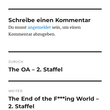
Schreibe einen Kommentar
Du musst
angemeldet
sein, um einen
Kommentar abzugeben.
Beitragsnavigation
ZURÜCK
The OA – 2. Staffel
Vorheriger
Beitrag:
WEITER
The End of the F***ing World –
Nächster
Beitrag:
2. Staffel