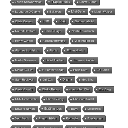
Tragikomödie
Jason Schwartzman
Emma Stone
Mini-Serie
Leonardo DiCaprio
Baltimore
Martin Walser
Film
Krimi
Olivia Colman
Mahershala Ali
Robert Redford
Lars Eidinger
Noah Baumbach
Henry Winkler
Romanverfilmung
Wes Anderson
Giorgos Lanthimos
Biopic
Ethan Hawke
Martin Scorsese
David Fincher
Thomas Glavinic
Kieran Culkin
our pathetic age
Philip Roth
Ed Harris
Drama
Sam Rockwell
Juli Zeh
Idris Elba
Greta Gerwig
Clarke Peters
spanischer Film
Eric Berg
DDR-Geschichte
Stefan Zweig
Christian Kracht
Erzählungen
Edward Norton
Barry
Liebesfilm
Sachbuch
Komödie
Sandra Hüller
Paul Auster