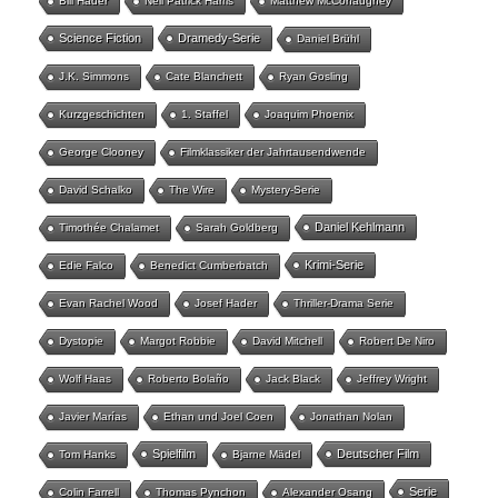
Bill Hader
Neil Patrick Harris
Matthew McConaughey
Science Fiction
Dramedy-Serie
Daniel Brühl
J.K. Simmons
Cate Blanchett
Ryan Gosling
Kurzgeschichten
1. Staffel
Joaquim Phoenix
George Clooney
Filmklassiker der Jahrtausendwende
David Schalko
The Wire
Mystery-Serie
Daniel Kehlmann
Timothée Chalamet
Sarah Goldberg
Krimi-Serie
Edie Falco
Benedict Cumberbatch
Evan Rachel Wood
Josef Hader
Thriller-Drama Serie
Dystopie
Margot Robbie
David Mitchell
Robert De Niro
Wolf Haas
Roberto Bolaño
Jack Black
Jeffrey Wright
Javier Marías
Ethan und Joel Coen
Jonathan Nolan
Spielfilm
Deutscher Film
Tom Hanks
Bjarne Mädel
Serie
Colin Farrell
Thomas Pynchon
Alexander Osang