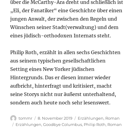
über die McCarthy-Ära dreht und schließlich ist
„Eli, der Fanatiker“ eine Geschichte über einen
jungen Anwalt, der zwischen den Regeln und
Wünschen seiner Stadt(verwaltung) und dem
eines jüdisch-orthodoxen Internats steht.
Philip Roth, erzählt in allen sechs Geschichten
aus seinem typischen gesellschaftlichen
Setting eines New Yorker jüdischen
Hintergrunds. Das er diesen immer wieder
aufbricht, hinterfragt und kritisiert, macht
seine Storys nicht nur äußerst unterhaltend,
sondern auch heute noch sehr lesenswert.
Autor
Veröffentlicht
Kategorien
tommr
8. November 2019
Erzählungen
,
Roman
am
Schlagwörter
Erzählungen
,
Goodbye Columbus
,
Philip Roth
,
Roman