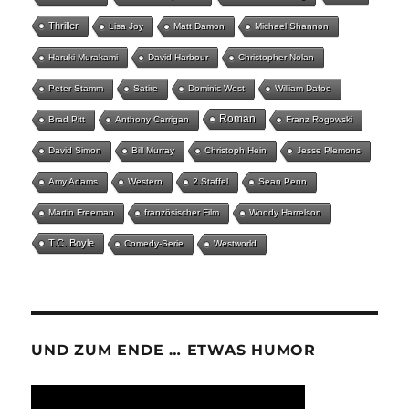
Thriller
Lisa Joy
Matt Damon
Michael Shannon
Haruki Murakami
David Harbour
Christopher Nolan
Peter Stamm
Satire
Dominic West
William Dafoe
Roman
Brad Pitt
Anthony Carrigan
Franz Rogowski
David Simon
Bill Murray
Christoph Hein
Jesse Plemons
Amy Adams
Western
2.Staffel
Sean Penn
Martin Freeman
französischer Film
Woody Harrelson
T.C. Boyle
Comedy-Serie
Westworld
UND ZUM ENDE … ETWAS HUMOR