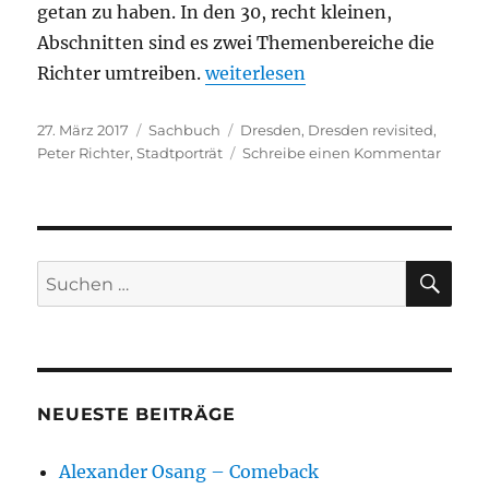
getan zu haben. In den 30, recht kleinen,
Abschnitten sind es zwei Themenbereiche die
„Peter Richter – Dresden revisit
Richter umtreiben.
weiterlesen
Veröffentlicht
Kategorien
Schlagwörter
27. März 2017
Sachbuch
Dresden
,
Dresden revisited
,
am
zu
Peter Richter
,
Stadtporträt
Schreibe einen Kommentar
Peter
Richte
–
Dresd
revisit
SU
Suchen
nach:
NEUESTE BEITRÄGE
Alexander Osang – Comeback