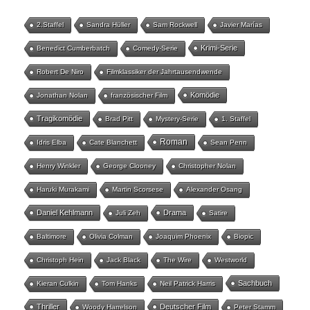
2.Staffel
Sandra Hüller
Sam Rockwell
Javier Marías
Krimi-Serie
Benedict Cumberbatch
Comedy-Serie
Robert De Niro
Filmklassiker der Jahrtausendwende
Komödie
Jonathan Nolan
französischer Film
Tragikomödie
Brad Pitt
Mystery-Serie
1. Staffel
Roman
Idris Elba
Cate Blanchett
Sean Penn
Henry Winkler
George Clooney
Christopher Nolan
Haruki Murakami
Martin Scorsese
Alexander Osang
Daniel Kehlmann
Drama
Juli Zeh
Satire
Baltimore
Olivia Colman
Joaquim Phoenix
Biopic
Christoph Hein
Jack Black
The Wire
Westworld
Sachbuch
Kieran Culkin
Tom Hanks
Neil Patrick Harris
Thriller
Deutscher Film
Woody Harrelson
Peter Stamm