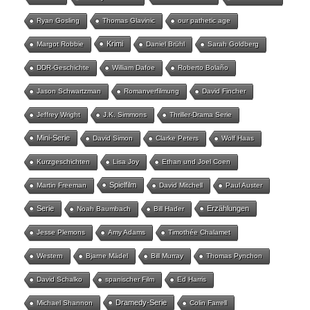
Ryan Gosling
Thomas Glavinic
our pathetic age
Krimi
Margot Robbie
Daniel Brühl
Sarah Goldberg
DDR-Geschichte
William Dafoe
Roberto Bolaño
Jason Schwartzman
Romanverfilmung
David Fincher
Jeffrey Wright
J.K. Simmons
Thriller-Drama Serie
Mini-Serie
David Simon
Clarke Peters
Wolf Haas
Kurzgeschichten
Lisa Joy
Ethan und Joel Coen
Spielfilm
Martin Freeman
David Mitchell
Paul Auster
Serie
Erzählungen
Noah Baumbach
Bill Hader
Jesse Plemons
Amy Adams
Timothée Chalamet
Western
Bjarne Mädel
Bill Murray
Thomas Pynchon
David Schalko
spanischer Film
Ed Harris
Dramedy-Serie
Michael Shannon
Colin Farrell