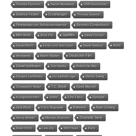
Thomas Pynchon
Haruki Murakami
DDR-Geschichte
Science Fiction
Erzählungen
Thomas Glavinic
Filmklassiker der Jahrtausendwende
Benedict Cumberbatch
Mini-Serie
Spielfilm
Brad Pitt
David Fincher
Krimi
Daniel Brühl
Ethan und Joel Coen
David Harbour
Deutscher Film
Westworld
Martin Walser
Daniel Kehlmann
Tom Hanks
Robert De Niro
Giorgos Lanthimos
our pathetic age
Stefan Zweig
T.C. Boyle
Christopher Nolan
David Mitchell
Kurzgeschichten
Satire
Edie Falco
Dystopie
Jack Black
Franz Rogowski
Baltimore
Ryan Gosling
Dramedy-Serie
Henry Winkler
Michael Shannon
Sean Penn
Lisa Joy
Wolf Haas
Barry