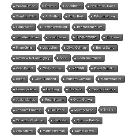
Drama
Sachbuch
William Dafoe
Neil Patrick Harris
Sandra Hüller
1. Staffel
Philip Roth
Edward Norton
Paul Auster
Romanverfilmung
französischer Film
Tragikomödie
Jonathan Nolan
Josef Hader
Ed Harris
Krimi-Serie
Liebesfilm
Olivia Colman
Emma Stone
Serie
Matthew McConaughey
Noah Baumbach
Roman
Colin Farrell
Clarke Peters
David Schalko
Biopic
Cate Blanchett
Anthony Carrigan
Mahershala Ali
Comedy-Serie
Eric Berg
The Wire
George Clooney
Javier Marías
Peter Stamm
Greta Gerwig
Thriller
Joaquim Phoenix
Bill Hader
Mystery-Serie
Komödie
Timothée Chalamet
Roberto Bolaño
Amy Adams
Martin Freeman
Sam Rockwell