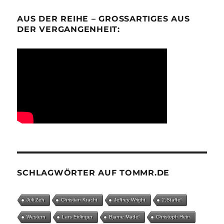
AUS DER REIHE – GROSSARTIGES AUS D
ER VERGANGENHEIT:
SCHLAGWÖRTER AUF TOMMR.DE
Juli Zeh
Christian Kracht
Jeffrey Wright
2.Staffel
Western
Lars Eidinger
Bjarne Mädel
Christoph Hein