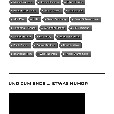
Martin Scorsese
Jesse Plemons
Ethan Hawke
Evan Rachel Wood
Kieran Culkin
Matt Damon
Film
Idris Elba
Sarah Goldberg
Jason Schwartzman
Leonardo DiCaprio
Alexander Osang
J.K. Simmons
Margot Robbie
Bill Murray
Woody Harrelson
David Simon
Robert Redford
Dominic West
spanischer Film
Wes Anderson
Thriller-Drama Serie
UND ZUM ENDE … ETWAS HUMOR