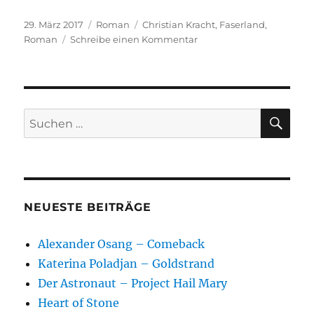
Veröffentlicht
Kategorien
Schlagwörter
29. März 2017
Roman
Christian Kracht
,
Faserland
,
am
zu
Roman
Schreibe einen Kommentar
Christian
Kracht
–
Faserland
SU
Suchen
nach:
NEUESTE BEITRÄGE
Alexander Osang – Comeback
Katerina Poladjan – Goldstrand
Der Astronaut – Project Hail Mary
Heart of Stone