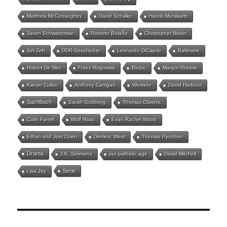
Matthew McConaughey
David Schalko
Haruki Murakami
Jason Schwartzman
Roberto Bolaño
Christopher Nolan
Juli Zeh
DDR-Geschichte
Leonardo DiCaprio
Baltimore
Robert De Niro
Franz Rogowski
Biopic
Margot Robbie
Kieran Culkin
Anthony Carrigan
Western
David Harbour
Sachbuch
Sarah Goldberg
Thomas Glavinic
Colin Farrell
Wolf Haas
Evan Rachel Wood
Ethan und Joel Coen
Dominic West
Thomas Pynchon
Drama
J.K. Simmons
our pathetic age
David Mitchell
Serie
Lisa Joy