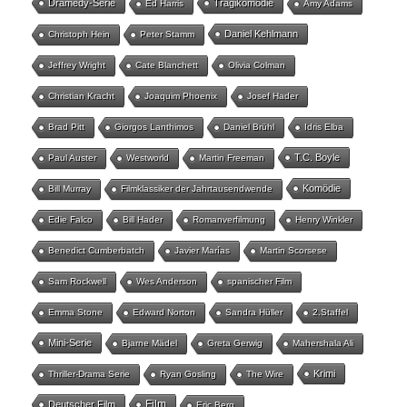
Dramedy-Serie
Tragikomödie
Ed Harris
Amy Adams
Daniel Kehlmann
Christoph Hein
Peter Stamm
Jeffrey Wright
Cate Blanchett
Olivia Colman
Christian Kracht
Joaquim Phoenix
Josef Hader
Brad Pitt
Giorgos Lanthimos
Daniel Brühl
Idris Elba
T.C. Boyle
Paul Auster
Westworld
Martin Freeman
Komödie
Bill Murray
Filmklassiker der Jahrtausendwende
Edie Falco
Bill Hader
Romanverfilmung
Henry Winkler
Benedict Cumberbatch
Javier Marías
Martin Scorsese
Sam Rockwell
Wes Anderson
spanischer Film
Emma Stone
Edward Norton
Sandra Hüller
2.Staffel
Mini-Serie
Bjarne Mädel
Greta Gerwig
Mahershala Ali
Krimi
Thriller-Drama Serie
Ryan Gosling
The Wire
Film
Deutscher Film
Eric Berg