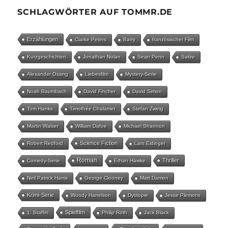
SCHLAGWÖRTER AUF TOMMR.DE
Erzählungen
Clarke Peters
Barry
französischer Film
Kurzgeschichten
Jonathan Nolan
Sean Penn
Satire
Alexander Osang
Liebesfilm
Mystery-Serie
Noah Baumbach
David Fincher
David Simon
Tom Hanks
Timothée Chalamet
Stefan Zweig
Martin Walser
William Dafoe
Michael Shannon
Science Fiction
Robert Redford
Lars Eidinger
Roman
Thriller
Comedy-Serie
Ethan Hawke
Neil Patrick Harris
George Clooney
Matt Damon
Krimi-Serie
Woody Harrelson
Dystopie
Jesse Plemons
Spielfilm
1. Staffel
Philip Roth
Jack Black