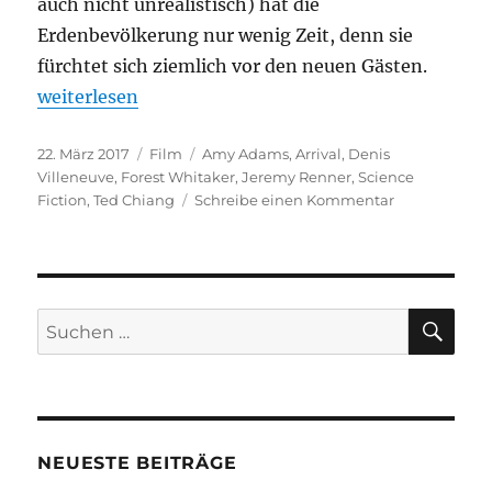
auch nicht unrealistisch) hat die
Erdenbevölkerung nur wenig Zeit, denn sie
fürchtet sich ziemlich vor den neuen Gästen.
„Arrival“
weiterlesen
Veröffentlicht
Kategorien
Schlagwörter
22. März 2017
Film
Amy Adams
,
Arrival
,
Denis
am
Villeneuve
,
Forest Whitaker
,
Jeremy Renner
,
Science
zu
Fiction
,
Ted Chiang
Schreibe einen Kommentar
Arrival
SU
Suchen
nach:
NEUESTE BEITRÄGE