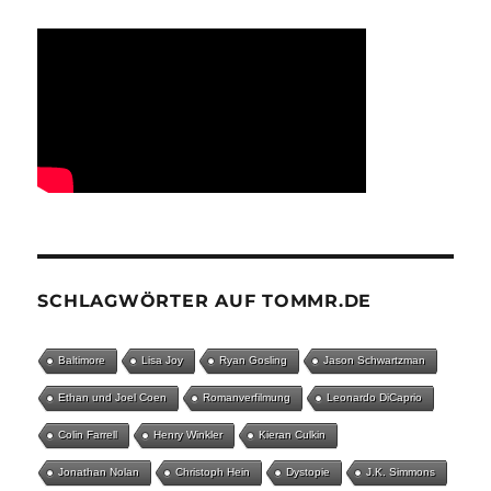
SCHLAGWÖRTER AUF TOMMR.DE
Baltimore
Lisa Joy
Ryan Gosling
Jason Schwartzman
Ethan und Joel Coen
Romanverfilmung
Leonardo DiCaprio
Colin Farrell
Henry Winkler
Kieran Culkin
Jonathan Nolan
Christoph Hein
Dystopie
J.K. Simmons