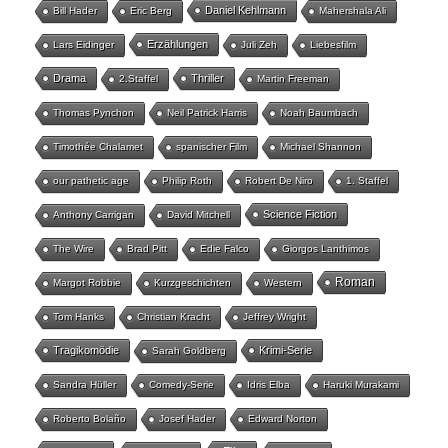
Daniel Kehlmann
Bill Hader
Eric Berg
Mahershala Ali
Erzählungen
Lars Eidinger
Juli Zeh
Liebesfilm
Drama
Thriller
2.Staffel
Martin Freeman
Thomas Pynchon
Neil Patrick Harris
Noah Baumbach
Timothée Chalamet
spanischer Film
Michael Shannon
our pathetic age
Philip Roth
Robert De Niro
1. Staffel
Science Fiction
Anthony Carrigan
David Mitchell
The Wire
Brad Pitt
Edie Falco
Giorgos Lanthimos
Roman
Margot Robbie
Kurzgeschichten
Western
Tom Hanks
Christian Kracht
Jeffrey Wright
Tragikomödie
Krimi-Serie
Sarah Goldberg
Sandra Hüller
Comedy-Serie
Idris Elba
Haruki Murakami
Roberto Bolaño
Josef Hader
Edward Norton