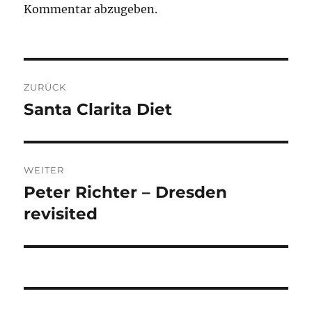
Kommentar abzugeben.
Beitragsnavigation
ZURÜCK
Santa Clarita Diet
Vorheriger
Beitrag:
WEITER
Peter Richter – Dresden
Nächster
Beitrag:
revisited