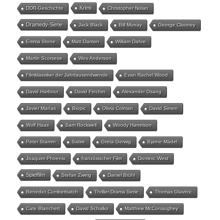
Krimi
DDR-Geschichte
Christopher Nolan
Dramedy-Serie
Jack Black
Bill Murray
George Clooney
Emma Stone
Matt Damon
William Dafoe
Martin Scorsese
Wes Anderson
Filmklassiker der Jahrtausendwende
Evan Rachel Wood
David Harbour
David Fincher
Alexander Osang
Javier Marías
Biopic
Olivia Colman
David Simon
Wolf Haas
Sam Rockwell
Woody Harrelson
Peter Stamm
Satire
Greta Gerwig
Bjarne Mädel
Joaquim Phoenix
französischer Film
Dominic West
Spielfilm
Stefan Zweig
Daniel Brühl
Benedict Cumberbatch
Thriller-Drama Serie
Thomas Glavinic
Cate Blanchett
David Schalko
Matthew McConaughey