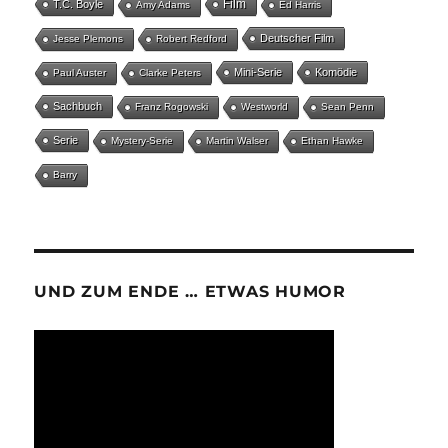
Film
T.C. Boyle
Amy Adams
Ed Harris
Deutscher Film
Jesse Plemons
Robert Redford
Mini-Serie
Komödie
Paul Auster
Clarke Peters
Sachbuch
Franz Rogowski
Westworld
Sean Penn
Serie
Mystery-Serie
Martin Walser
Ethan Hawke
Barry
UND ZUM ENDE … ETWAS HUMOR