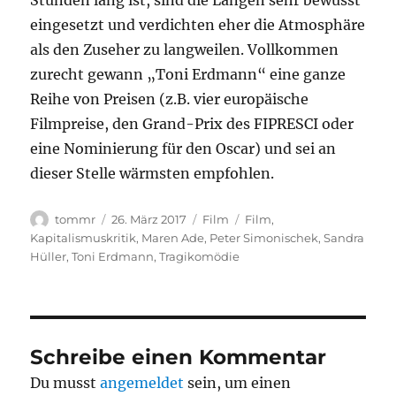
Stunden lang ist, sind die Längen sehr bewusst
eingesetzt und verdichten eher die Atmosphäre
als den Zuseher zu langweilen. Vollkommen
zurecht gewann „Toni Erdmann“ eine ganze
Reihe von Preisen (z.B. vier europäische
Filmpreise, den Grand-Prix des FIPRESCI oder
eine Nominierung für den Oscar) und sei an
dieser Stelle wärmsten empfohlen.
Autor
Veröffentlicht
Kategorien
Schlagwörter
tommr
26. März 2017
Film
Film
,
am
Kapitalismuskritik
,
Maren Ade
,
Peter Simonischek
,
Sandra
Hüller
,
Toni Erdmann
,
Tragikomödie
Schreibe einen Kommentar
Du musst
angemeldet
sein, um einen