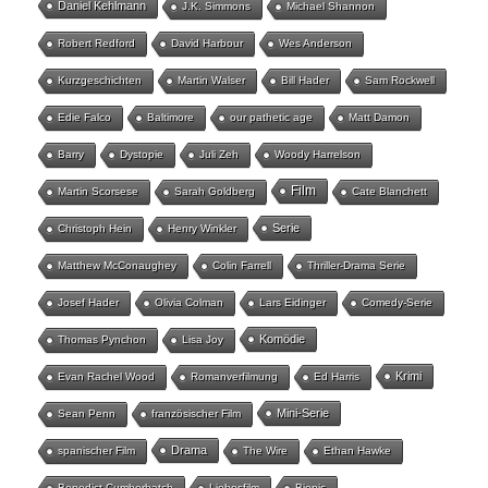
Daniel Kehlmann
J.K. Simmons
Michael Shannon
Robert Redford
David Harbour
Wes Anderson
Kurzgeschichten
Martin Walser
Bill Hader
Sam Rockwell
Edie Falco
Baltimore
our pathetic age
Matt Damon
Barry
Dystopie
Juli Zeh
Woody Harrelson
Film
Martin Scorsese
Sarah Goldberg
Cate Blanchett
Serie
Christoph Hein
Henry Winkler
Matthew McConaughey
Colin Farrell
Thriller-Drama Serie
Josef Hader
Olivia Colman
Lars Eidinger
Comedy-Serie
Komödie
Thomas Pynchon
Lisa Joy
Krimi
Evan Rachel Wood
Romanverfilmung
Ed Harris
Mini-Serie
Sean Penn
französischer Film
Drama
spanischer Film
The Wire
Ethan Hawke
Benedict Cumberbatch
Liebesfilm
Biopic