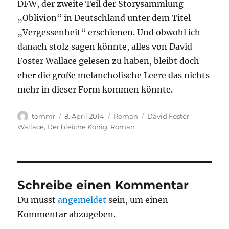
DFW, der zweite Teil der Storysammlung
„Oblivion“ in Deutschland unter dem Titel
„Vergessenheit“ erschienen. Und obwohl ich
danach stolz sagen könnte, alles von David
Foster Wallace gelesen zu haben, bleibt doch
eher die große melancholische Leere das nichts
mehr in dieser Form kommen könnte.
Autor
Veröffentlicht
Kategorien
Schlagwörter
tommr
8. April 2014
Roman
David Foster
am
Wallace
,
Der bleiche König
,
Roman
Schreibe einen Kommentar
Du musst
angemeldet
sein, um einen
Kommentar abzugeben.