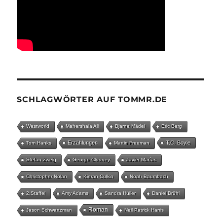
SCHLAGWÖRTER AUF TOMMR.DE
Westworld
Mahershala Ali
Bjarne Mädel
Eric Berg
Erzählungen
T.C. Boyle
Tom Hanks
Martin Freeman
Stefan Zweig
George Clooney
Javier Marías
Christopher Nolan
Kieran Culkin
Noah Baumbach
2.Staffel
Amy Adams
Sandra Hüller
Daniel Brühl
Roman
Jason Schwartzman
Neil Patrick Harris