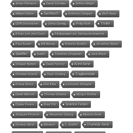
Jesse Plemons
David Schalko
Jeffrey Wright
Sachbuch
William Dafoe
Anthony Carrigan
Wolf Haas
Thriller
DDR-Geschichte
Greta Gerwig
Philip Roth
Ethan und Joel Coen
Filmklassiker der Jahrtausendwende
Paul Auster
Bill Murray
Roberto Bolaño
Jonathan Nolan
Spielfilm
Satire
Timothée Chalamet
Jack Black
Krimi-Serie
Edward Norton
David Fincher
Tragikomödie
Christian Kracht
Ryan Gosling
Emma Stone
Idris Elba
Leonardo DiCaprio
David Mitchell
Thomas Glavinic
Margot Robbie
Science Fiction
Clarke Peters
Brad Pitt
Joaquim Phoenix
Alexander Osang
Mystery-Serie
Dramedy-Serie
Dominic West
Western
1. Staffel