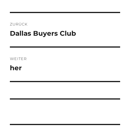
Beitragsnavigation
ZURÜCK
Dallas Buyers Club
Vorheriger
Beitrag:
WEITER
her
Nächster
Beitrag: