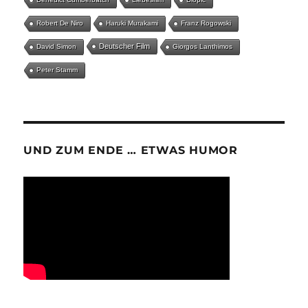
Robert De Niro
Haruki Murakami
Franz Rogowski
Deutscher Film
David Simon
Giorgos Lanthimos
Peter Stamm
UND ZUM ENDE … ETWAS HUMOR