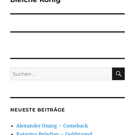
SU
Suchen
nach:
NEUESTE BEITRÄGE
Alexander Osang – Comeback
Katerina Poladjan – Goldstrand