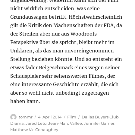
unglaubwürdig. Weiterhin kann sich der Film
nicht wirklich entscheiden, was seine
Grundaussagen betrifft. Höchstwahrscheinlich
gilt die Kritik den Machenschaften der FDA, da
der Streifen aber nur aus Woodroofs
Perspektive über sie spricht, bleibt mehr im
Unklaren, als das man unvoreingenommen
Stellung beziehen könnte. Und so entsteht ein
etwas fader Beigeschmack eines wegen seiner
Schauspieler sehr sehenswerten Filmes, der
eine interessante Geschichte erzählt, die sich
aber so wohl nicht unbedingt zugetragen
haben kann.
Autor
Veröffentlicht
Kategorien
Schlagwörter
tommr
4. April 2014
Film
Dallas Buyers Club
,
am
Drama
,
Jared Leto
,
Jean-Marc Vallée
,
Jennifer Garner
,
Matthew Mc Conaughey