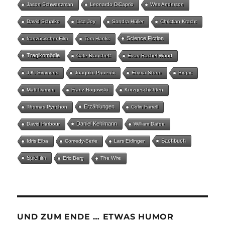
Jason Schwartzman
Leonardo DiCaprio
Wes Anderson
David Schalko
Lisa Joy
Sandra Hüller
Christian Kracht
Science Fiction
französischer Film
Tom Hanks
Tragikomödie
Cate Blanchett
Evan Rachel Wood
J.K. Simmons
Joaquim Phoenix
Emma Stone
Biopic
Matt Damon
Franz Rogowski
Kurzgeschichten
Erzählungen
Thomas Pynchon
Colin Farrell
Daniel Kehlmann
David Harbour
William Dafoe
Sachbuch
Idris Elba
Comedy-Serie
Lars Eidinger
Spielfilm
Eric Berg
The Wire
UND ZUM ENDE … ETWAS HUMOR