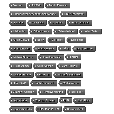
Western
Juli Zeh
Martin Freeman
Filmklassiker der Jahrtausendwende
DDR-Geschichte
2.Staffel
Wolf Haas
1. Staffel
Robert Redford
Liebesfilm
Ethan Hawke
Mahershala Ali
Javier Marías
Greta Gerwig
Barry
Ed Harris
Edie Falco
Krimi
Jeffrey Wright
Henry Winkler
David Mitchell
Thriller
Michael Shannon
Jonathan Nolan
Peter Stamm
Olivia Colman
Sam Rockwell
Margot Robbie
Brad Pitt
Timothée Chalamet
T.C. Boyle
Noah Baumbach
Martin Walser
Anthony Carrigan
Romanverfilmung
Bill Hader
Film
Krimi-Serie
Thomas Glavinic
Jack Black
Deutscher Film
spanischer Film
Dominic West