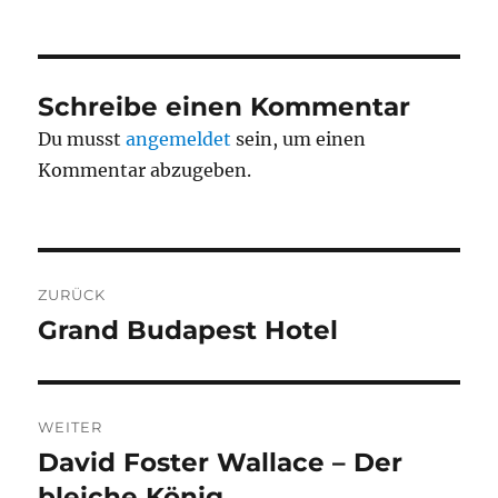
Schreibe einen Kommentar
Du musst
angemeldet
sein, um einen
Kommentar abzugeben.
Beitragsnavigation
ZURÜCK
Grand Budapest Hotel
Vorheriger
Beitrag:
WEITER
David Foster Wallace – Der
Nächster
Beitrag:
bleiche König