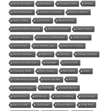
Drama
Martin Scorsese
Westworld
Christoph Hein
Haruki Murakami
Giorgos Lanthimos
Roberto Bolaño
Stefan Zweig
Josef Hader
Mystery-Serie
Matthew McConaughey
Neil Patrick Harris
Clarke Peters
Jesse Plemons
Benedict Cumberbatch
David Fincher
David Simon
our pathetic age
Alexander Osang
Woody Harrelson
Baltimore
Dystopie
George Clooney
Komödie
Ethan und Joel Coen
Sean Penn
Dramedy-Serie
Mini-Serie
Ryan Gosling
Satire
Serie
Thriller-Drama Serie
Robert De Niro
Roman
Christopher Nolan
Edward Norton
Daniel Brühl
Bill Murray
Sarah Goldberg
Amy Adams
Kieran Culkin
Paul Auster
Bjarne Mädel
Philip Roth