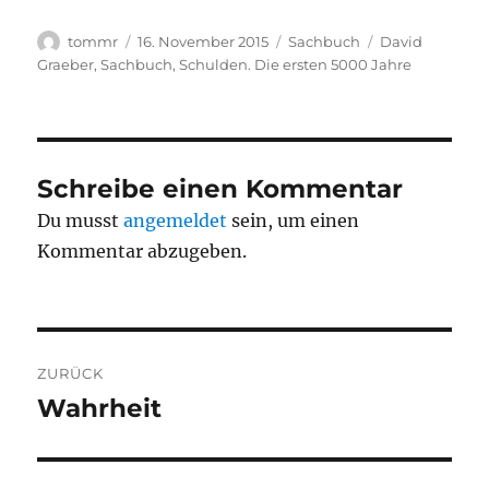
Autor
Veröffentlicht
Kategorien
Schlagwörter
tommr
16. November 2015
Sachbuch
David
am
Graeber
,
Sachbuch
,
Schulden. Die ersten 5000 Jahre
Schreibe einen Kommentar
Du musst
angemeldet
sein, um einen
Kommentar abzugeben.
Beitragsnavigation
ZURÜCK
Wahrheit
Vorheriger
Beitrag: