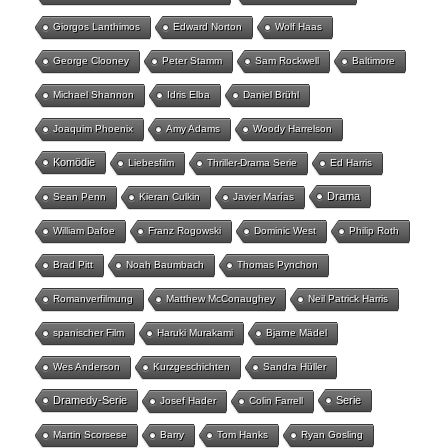
Giorgos Lanthimos
Edward Norton
Wolf Haas
George Clooney
Peter Stamm
Sam Rockwell
Baltimore
Michael Shannon
Idris Elba
Daniel Brühl
Joaquim Phoenix
Amy Adams
Woody Harrelson
Komödie
Liebesfilm
Thriller-Drama Serie
Ed Harris
Drama
Sean Penn
Kieran Culkin
Javier Marías
William Dafoe
Franz Rogowski
Dominic West
Philip Roth
Brad Pitt
Noah Baumbach
Thomas Pynchon
Romanverfilmung
Matthew McConaughey
Neil Patrick Harris
spanischer Film
Haruki Murakami
Bjarne Mädel
Wes Anderson
Kurzgeschichten
Sandra Hüller
Dramedy-Serie
Serie
Josef Hader
Colin Farrell
Martin Scorsese
Barry
Tom Hanks
Ryan Gosling