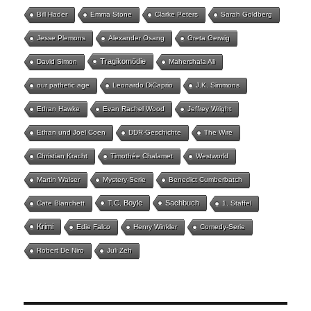
Bill Hader
Emma Stone
Clarke Peters
Sarah Goldberg
Jesse Plemons
Alexander Osang
Greta Gerwig
Tragikomödie
David Simon
Mahershala Ali
our pathetic age
Leonardo DiCaprio
J.K. Simmons
Ethan Hawke
Evan Rachel Wood
Jeffrey Wright
Ethan und Joel Coen
DDR-Geschichte
The Wire
Christian Kracht
Timothée Chalamet
Westworld
Martin Walser
Mystery-Serie
Benedict Cumberbatch
T.C. Boyle
Sachbuch
Cate Blanchett
1. Staffel
Krimi
Edie Falco
Henry Winkler
Comedy-Serie
Robert De Niro
Juli Zeh