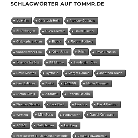
SCHLAGWÖRTER AUF TOMMR.DE
Spielfilm
Christoph Hein
Anthony Carrigan
Erzählungen
Olivia Colman
David Fincher
Christopher Nolan
Biopic
Robert Redford
Film
Krimi-Serie
französischer Film
David Schalko
Science Fiction
Deutscher Film
Bill Murray
David Mitchell
Dystopie
Margot Robbie
Jonathan Nolan
Roman
Lars Eidinger
Satire
Martin Freeman
Stefan Zweig
2.Staffel
Roberto Bolaño
Thomas Glavinic
Jack Black
Lisa Joy
David Harbour
Mini-Serie
Daniel Kehlmann
Western
Paul Auster
Thriller
Matt Damon
Eric Berg
Filmklassiker der Jahrtausendwende
Jason Schwartzman