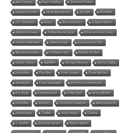
Science Fiction
Matt Damon
Ryan Gosling
Roman
spanischer Film
Noah Baumbach
Juli Zeh
J.K. Simmons
Biopic
Wes Anderson
Edward Norton
Martin Scorsese
Thriller-Drama Serie
Ethan und Joel Coen
Daniel Kehlmann
Olivia Colman
französischer Film
Woody Harrelson
Christoph Hein
Robert De Niro
Spielfilm
Clarke Peters
George Clooney
Stefan Zweig
Liebesfilm
The Wire
Peter Stamm
David Mitchell
Westworld
Franz Rogowski
Benedict Cumberbatch
Eric Berg
Comedy-Serie
Philip Roth
Henry Winkler
Idris Elba
Western
Timothée Chalamet
Mahershala Ali
Thriller
Drama
Amy Adams
Josef Hader
1. Staffel
Jonathan Nolan
Bjarne Mädel