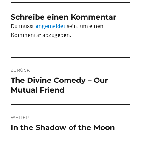
Schreibe einen Kommentar
Du musst
angemeldet
sein, um einen
Kommentar abzugeben.
Beitragsnavigation
ZURÜCK
The Divine Comedy – Our
Vorheriger
Beitrag:
Mutual Friend
WEITER
In the Shadow of the Moon
Nächster
Beitrag: