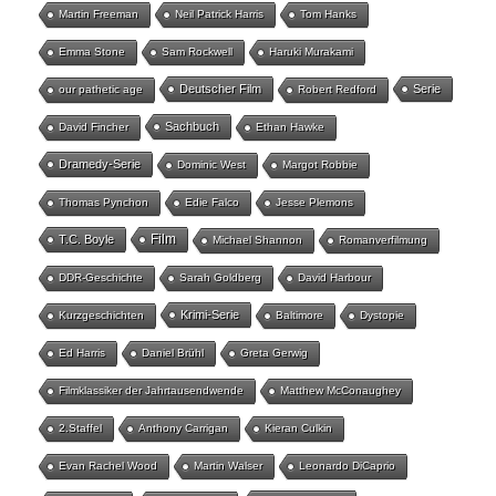
Martin Freeman
Neil Patrick Harris
Tom Hanks
Emma Stone
Sam Rockwell
Haruki Murakami
Deutscher Film
Serie
our pathetic age
Robert Redford
Sachbuch
David Fincher
Ethan Hawke
Dramedy-Serie
Dominic West
Margot Robbie
Thomas Pynchon
Edie Falco
Jesse Plemons
Film
T.C. Boyle
Michael Shannon
Romanverfilmung
DDR-Geschichte
Sarah Goldberg
David Harbour
Krimi-Serie
Kurzgeschichten
Baltimore
Dystopie
Ed Harris
Daniel Brühl
Greta Gerwig
Filmklassiker der Jahrtausendwende
Matthew McConaughey
2.Staffel
Anthony Carrigan
Kieran Culkin
Evan Rachel Wood
Martin Walser
Leonardo DiCaprio