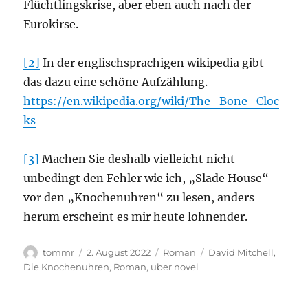
Flüchtlingskrise, aber eben auch nach der
Eurokirse.
[2]
In der englischsprachigen wikipedia gibt
das dazu eine schöne Aufzählung.
https://en.wikipedia.org/wiki/The_Bone_Cloc
ks
[3]
Machen Sie deshalb vielleicht nicht
unbedingt den Fehler wie ich, „Slade House“
vor den „Knochenuhren“ zu lesen, anders
herum erscheint es mir heute lohnender.
Autor
Veröffentlicht
Kategorien
Schlagwörter
tommr
2. August 2022
Roman
David Mitchell
,
am
Die Knochenuhren
,
Roman
,
uber novel