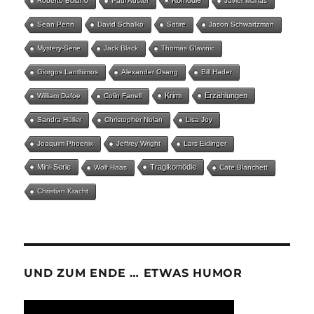
Komödie
Roberto Bolaño
Paul Auster
Javier Marías
Sean Penn
David Schalko
Satire
Jason Schwartzman
Mystery-Serie
Jack Black
Thomas Glavinic
Giorgos Lanthimos
Alexander Osang
Bill Hader
Krimi
Erzählungen
William Dafoe
Colin Farrell
Sandra Hüller
Christopher Nolan
Lisa Joy
Joaquim Phoenix
Jeffrey Wright
Lars Eidinger
Mini-Serie
Tragikomödie
Wolf Haas
Cate Blanchett
Christian Kracht
UND ZUM ENDE … ETWAS HUMOR