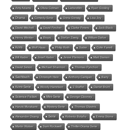
Amy Adams
Olivia Colman
Liebesfilm
Ryan Gosling
Drama
Comedy-Serie
Greta Gerwig
Lisa Joy
David Mitchell
David Fincher
Clarke Peters
Jack Black
Henry Winkler
Biopic
Stefan Zweig
William Dafoe
Krimi
Wolf Haas
Philip Roth
Satire
Colin Farrell
Bill Hader
Josef Hader
Jesse Plemons
Matt Damon
David Simon
Michael Shannon
Thomas Pynchon
Sachbuch
Christoph Hein
Anthony Carrigan
Barry
Krimi-Serie
Woody Harrelson
2.Staffel
Daniel Brühl
Science Fiction
Mini-Serie
George Clooney
Haruki Murakami
Mystery-Serie
Thomas Glavinic
Serie
Alexander Osang
Roberto Bolaño
Emma Stone
Martin Walser
Sam Rockwell
Thriller-Drama Serie