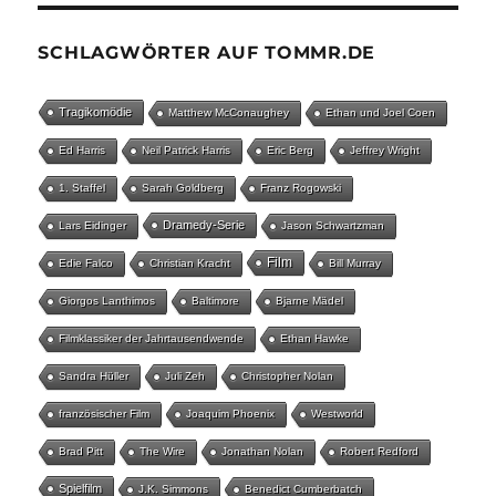
SCHLAGWÖRTER AUF TOMMR.DE
Tragikomödie
Matthew McConaughey
Ethan und Joel Coen
Ed Harris
Neil Patrick Harris
Eric Berg
Jeffrey Wright
1. Staffel
Sarah Goldberg
Franz Rogowski
Dramedy-Serie
Lars Eidinger
Jason Schwartzman
Film
Edie Falco
Christian Kracht
Bill Murray
Giorgos Lanthimos
Baltimore
Bjarne Mädel
Filmklassiker der Jahrtausendwende
Ethan Hawke
Sandra Hüller
Juli Zeh
Christopher Nolan
französischer Film
Joaquim Phoenix
Westworld
Brad Pitt
The Wire
Jonathan Nolan
Robert Redford
Spielfilm
J.K. Simmons
Benedict Cumberbatch