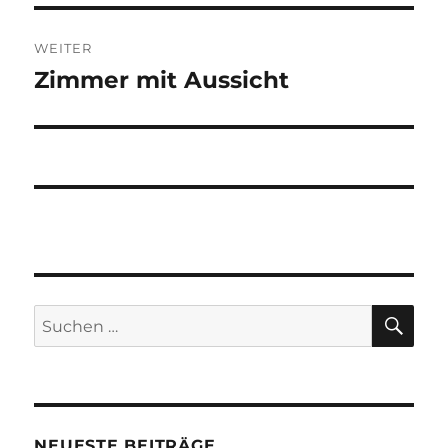
WEITER
Zimmer mit Aussicht
Nächster
Beitrag:
SU
Suchen
nach:
NEUESTE BEITRÄGE