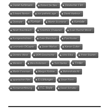
Daniel Kehlmann
Deutscher Film
Robert De Niro
Edward Norton
our pathetic age
David Harbour
Roman
Komödie
Dystopie
Martin Scorsese
Noah Baumbach
Timothée Chalamet
Evan Rachel Wood
Kurzgeschichten
Cate Blanchett
Paul Auster
Leonardo DiCaprio
Javier Marías
Kieran Culkin
Dominic West
DDR-Geschichte
Idris Elba
Peter Stamm
Thriller
Western
Wes Anderson
Tom Hanks
Martin Freeman
Margot Robbie
Mahershala Ali
Erzählungen
spanischer Film
Sean Penn
T.C. Boyle
Romanverfilmung
David Schalko