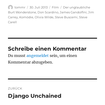
Autor
Veröffentlicht
Kategorien
Schlagwörter
tommr
30. Juli 2013
Film
Der unglaubliche
am
Burt Wonderstone
,
Don Scardino
,
James Gandolfini
,
Jim
Carrey
,
Komödie
,
Olivia Wilde
,
Steve Buscemi
,
Steve
Carell
Schreibe einen Kommentar
Du musst
angemeldet
sein, um einen
Kommentar abzugeben.
Beitragsnavigation
ZURÜCK
Django Unchained
Vorheriger
Beitrag: