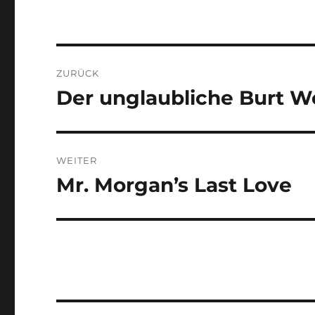
Beitragsnavigation
ZURÜCK
Der unglaubliche Burt 
Vorheriger
Beitrag:
WEITER
Mr. Morgan’s Last Love
Nächster
Beitrag: