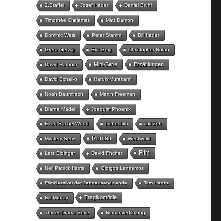
2.Staffel
Josef Hader
Daniel Brühl
Timothée Chalamet
Matt Damon
Dominic West
Peter Stamm
Bill Hader
Greta Gerwig
Eric Berg
Christopher Nolan
Mini-Serie
Erzählungen
David Harbour
David Schalko
Haruki Murakami
Noah Baumbach
Martin Freeman
Bjarne Mädel
Joaquim Phoenix
Evan Rachel Wood
Liebesfilm
Juli Zeh
Roman
Mystery-Serie
Westworld
Film
Lars Eidinger
David Fincher
Neil Patrick Harris
Giorgos Lanthimos
Filmklassiker der Jahrtausendwende
Tom Hanks
Tragikomödie
Bill Murray
Thriller-Drama Serie
Romanverfilmung