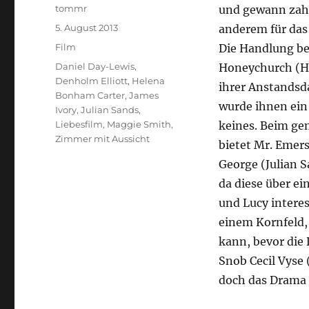
Autor
tommr
und gewann zahlr
Veröffentlicht
5. August 2013
anderem für das 
am
Kategorien
Film
Die Handlung be
Schlagwörter
Daniel Day-Lewis
,
Honeychurch (He
Denholm Elliott
,
Helena
ihrer Anstandsd
Bonham Carter
,
James
wurde ihnen ein
Ivory
,
Julian Sands
,
Liebesfilm
,
Maggie Smith
,
keines. Beim ge
Zimmer mit Aussicht
bietet Mr. Emer
George (Julian 
da diese über ei
und Lucy interes
einem Kornfeld,
kann, bevor die 
Snob Cecil Vyse 
doch das Drama 