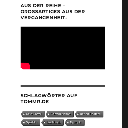
AUS DER REIHE –
GROSSARTIGES AUS DER V
ERGANGENHEIT:
SCHLAGWÖRTER AUF
TOMMR.DE
Colin Farrell
Edward Norton
Robert Redford
Spielfilm
Sachbuch
Dystopie