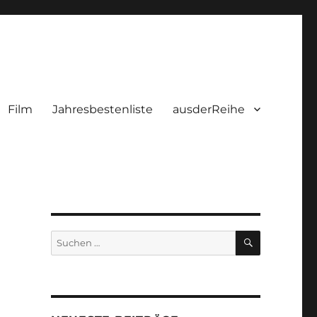
Film
Jahresbestenliste
ausderReihe
SUCHEN
Suchen
nach: