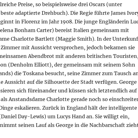
eiche Preise, so beispielsweise drei Oscars (unter
beste adaptierte Drehbuch). Die Regie führte James Ivor
ginnt in Florenz im Jahr 1908. Die junge Engländerin Lu
lena Bonham Carter) bereist Italien gemeinsam mit
ame Charlotte Bartlett (Maggie Smith). In der Unterkunf
 Zimmer mit Aussicht versprochen, jedoch bekamen sie
meinsamen Abendbrot mit anderen britischen Touristen
son (Denholm Elliott), der gemeinsam mit seinem Sohn
Sands) die Toskana besucht, seine Zimmer zum Tausch an
ne Aussicht auf die Silhouette der Stadt verfügen. George
sieren sich füreinander und küssen sich letztendlich auf
 als Anstandsdame Charlotte gerade noch so einschreite
Dinge eskalieren. Zurück in England hält der intelligente
(Daniel Day-Lewis) um Lucys Hand an. Sie willigt ein,
nimmt seinen Lauf als George in die Nachbarschaft zieht