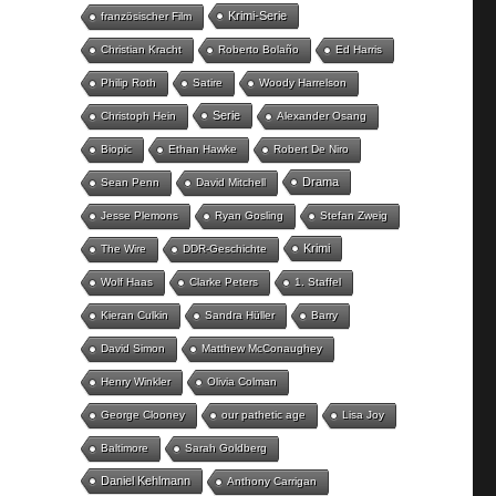
Krimi-Serie
französischer Film
Christian Kracht
Roberto Bolaño
Ed Harris
Philip Roth
Satire
Woody Harrelson
Serie
Christoph Hein
Alexander Osang
Biopic
Ethan Hawke
Robert De Niro
Drama
Sean Penn
David Mitchell
Jesse Plemons
Ryan Gosling
Stefan Zweig
Krimi
The Wire
DDR-Geschichte
Wolf Haas
Clarke Peters
1. Staffel
Kieran Culkin
Sandra Hüller
Barry
David Simon
Matthew McConaughey
Henry Winkler
Olivia Colman
George Clooney
our pathetic age
Lisa Joy
Baltimore
Sarah Goldberg
Daniel Kehlmann
Anthony Carrigan