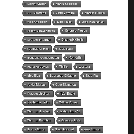
Martin Walser
Martin Scorsese
J.K. Simmons
Jeffrey Wright
Margot Robbie
Wes Anderson
Edie Falco
Jonathan Nolan
Science Fiction
Jason Schwartzman
Dramedy-Serie
Michael Shannon
spanischer Film
Jack Black
Komödie
Benedict Cumberbatch
Thriller
Franz Rogowski
Western
Idris Elba
Leonardo DiCaprio
Brad Pitt
Javier Marías
Cate Blanchett
T.C. Boyle
Kurzgeschichten
Deutscher Film
William Dafoe
Thomas Glavinic
Mahershala Ali
Thomas Pynchon
Comedy-Serie
Emma Stone
Sam Rockwell
Amy Adams