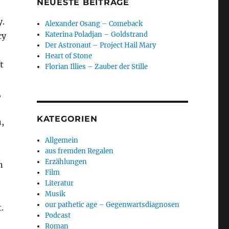
NEUESTE BEITRÄGE
y.
Alexander Osang – Comeback
Katerina Poladjan – Goldstrand
cy
Der Astronaut – Project Hail Mary
Heart of Stone
t
Florian Illies – Zauber der Stille
,
KATEGORIEN
,
Allgemein
aus fremden Regalen
Erzählungen
n
Film
Literatur
Musik
our pathetic age – Gegenwartsdiagnosen
.
Podcast
Roman