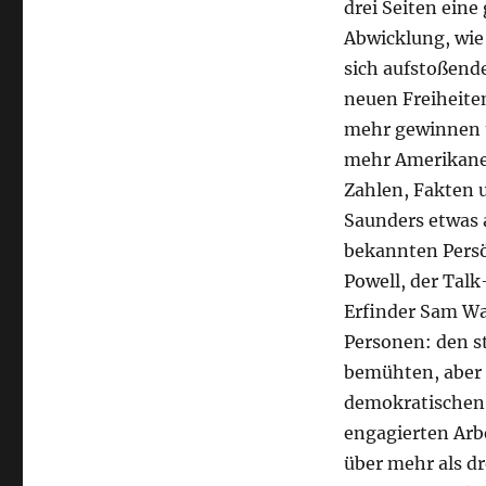
drei Seiten eine
Abwicklung, wie 
sich aufstoßend
neuen Freiheite
mehr gewinnen u
mehr Amerikaner 
Zahlen, Fakten
Saunders etwas 
bekannten Persö
Powell, der Tal
Erfinder Sam Wal
Personen: den st
bemühten, aber 
demokratischen 
engagierten Arb
über mehr als dr