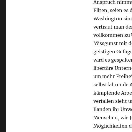
Anspruch nimmt 
Eliten, seien es 
Washington sind
vertraut man de
vollkommen zu U
Missgunst mit d
geistigen Gefüg
wird es gespalte
libertäre Untern
um mehr Freihei
selbstfahrende A
kämpfende Arbe
verfallen sieht 
Banden ihr Unwe
Menschen, wie Je
Möglichkeiten d