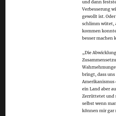
und dann festst
Verbesserung wi
gewollt ist. Ode
schlimm wütet, a
kommen konnte, 
besser machen 
„Die Abwicklung
Zusammensetzung
Wahrnehmungen. 
bringt, dass uns
Amerikanismus e
ein Land aber au
Zerrüttetet und 
selbst wenn man 
können mir gar 