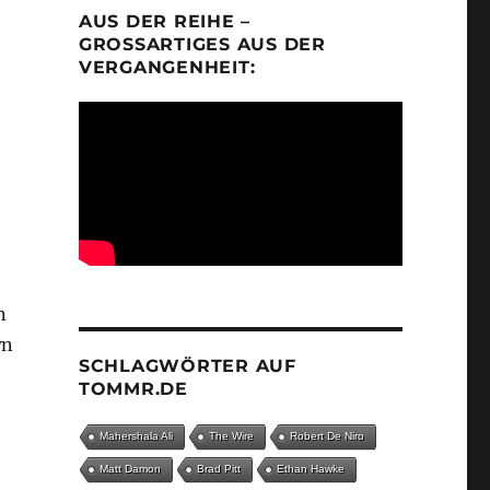
AUS DER REIHE –
GROSSARTIGES AUS DER V
ERGANGENHEIT:
,
n
wn
SCHLAGWÖRTER AUF
TOMMR.DE
Mahershala Ali
The Wire
Robert De Niro
Matt Damon
Brad Pitt
Ethan Hawke