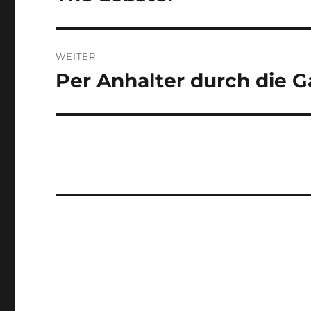
Beitrag:
WEITER
Per Anhalter durch die G
Nächster
Beitrag: