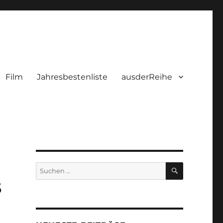
Film
Jahresbestenliste
ausderReihe
SUCHEN
Suchen
nach:
s