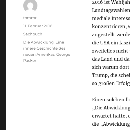
2016 ist Wahljah
Landtagswahlen 
Autor
tommr
mediale Interess
Veröffentlicht
11. Februar 2016
konzentrieren,
am
Kategorien
Sachbuch
angestellt werde
Schlagwörter
Die Abwicklung. Eine
die USA ein fas
innere Geschichte des
zweifellos nicht 
neuen Amerikas
,
George
das Land und da
Packer
sich warum dort
Trump, die sche
so großen Erfolg
Einen solchen l
„Die Abwicklung
erwartet hatte, 
die „Abwicklung 