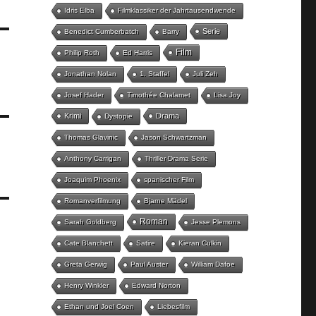
Idris Elba
Filmklassiker der Jahrtausendwende
Serie
Benedict Cumberbatch
Barry
Film
Philip Roth
Ed Harris
Jonathan Nolan
1. Staffel
Juli Zeh
Josef Hader
Timothée Chalamet
Lisa Joy
Krimi
Drama
Dystopie
Thomas Glavinic
Jason Schwartzman
Anthony Carrigan
Thriller-Drama Serie
Joaquim Phoenix
spanischer Film
Romanverfilmung
Bjarne Mädel
Roman
Sarah Goldberg
Jesse Plemons
Cate Blanchett
Satire
Kieran Culkin
Greta Gerwig
Paul Auster
William Dafoe
Henry Winkler
Edward Norton
Ethan und Joel Coen
Liebesfilm