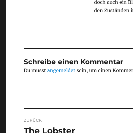
doch auch ein Bl
den Zuständen in
Schreibe einen Kommentar
Du musst
angemeldet
sein, um einen Kommen
Beitragsnavigation
ZURÜCK
The Lobster
Vorheriger