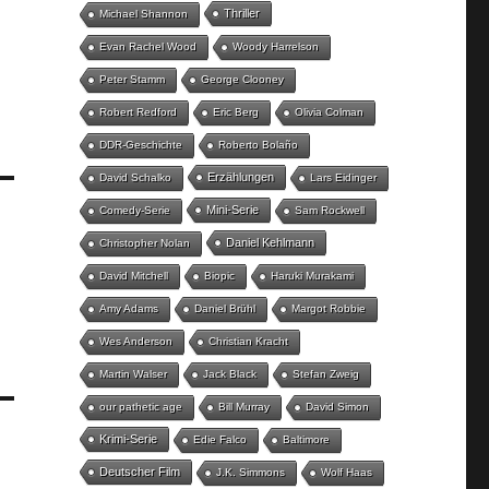
Thriller
Michael Shannon
Evan Rachel Wood
Woody Harrelson
Peter Stamm
George Clooney
Robert Redford
Eric Berg
Olivia Colman
DDR-Geschichte
Roberto Bolaño
Erzählungen
David Schalko
Lars Eidinger
Mini-Serie
Comedy-Serie
Sam Rockwell
Daniel Kehlmann
Christopher Nolan
David Mitchell
Biopic
Haruki Murakami
Amy Adams
Daniel Brühl
Margot Robbie
Wes Anderson
Christian Kracht
Martin Walser
Jack Black
Stefan Zweig
our pathetic age
Bill Murray
David Simon
Krimi-Serie
Edie Falco
Baltimore
Deutscher Film
J.K. Simmons
Wolf Haas