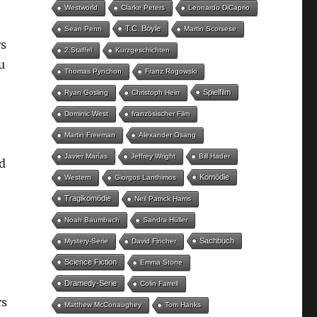
Westworld
Clarke Peters
Leonardo DiCaprio
T.C. Boyle
Sean Penn
Martin Scorsese
rs
2.Staffel
Kurzgeschichten
u
Thomas Pynchon
Franz Rogowski
Spielfilm
Ryan Gosling
Christoph Hein
Dominic West
französischer Film
Martin Freeman
Alexander Osang
Javier Marías
Jeffrey Wright
Bill Hader
d
Komödie
Western
Giorgos Lanthimos
Tragikomödie
Neil Patrick Harris
Noah Baumbach
Sandra Hüller
Sachbuch
Mystery-Serie
David Fincher
Science Fiction
Emma Stone
Dramedy-Serie
Colin Farrell
rs
Matthew McConaughey
Tom Hanks