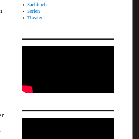
Sachbuch
n
Serien
Theater
er
t