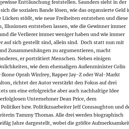
 gewisse Enttäuschung feststellen. Saunders sieht in der
sich die sozialen Bande lösen, wie das organsierte Geld i
e Lücken stößt, wie neue Freiheiten entstehen und diese
n, Illusionen entstehen lassen, wie die Gewinner immer
nd die Verlierer immer weniger haben und wie immer
auf sich gestellt sind, allein sind. Doch statt nun mit
 und Zusammenhängen zu argumentieren, macht
anderes, er porträtiert Menschen. Neben einigen
nlichkeiten, wie dem ehemaligen Außenminister Colin
k-Ikone Oprah Winfrey, Rapper Jay-Z oder Wal-Markt
ton, richtet der Autor verstärkt den Fokus auf drei
ets um eine erfolgreiche aber auch nachhaltige Idee
erfolglosen Unternehmer Dean Price, dem
Politiker bzw. Politikzuarbeiter Jeff Connaughton und d
eiterin Tammy Thomas. Alle drei werden biographisch
eißig Jahre dargestellt, wobei die größte Aufmerksamkei