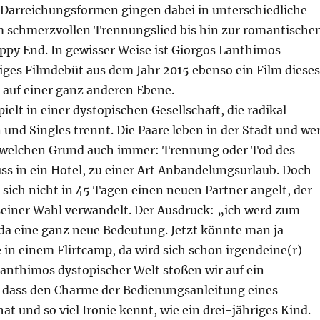
n Darreichungsformen gingen dabei in unterschiedliche
 schmerzvollen Trennungslied bis hin zur romantische
py End. In gewisser Weise ist Giorgos Lanthimos
iges Filmdebüt aus dem Jahr 2015 ebenso ein Film dieses
 auf einer ganz anderen Ebene.
ielt in einer dystopischen Gesellschaft, die radikal
und Singles trennt. Die Paare leben in der Stadt und we
s welchen Grund auch immer: Trennung oder Tod des
ss in ein Hotel, zu einer Art Anbandelungsurlaub. Doch
sich nicht in 45 Tagen einen neuen Partner angelt, der
 seiner Wahl verwandelt. Der Ausdruck: „ich werd zum
a eine ganz neue Bedeutung. Jetzt könnte man ja
in einem Flirtcamp, da wird sich schon irgendeine(r)
Lanthimos dystopischer Welt stoßen wir auf ein
, dass den Charme der Bedienungsanleitung eines
at und so viel Ironie kennt, wie ein drei-jähriges Kind.