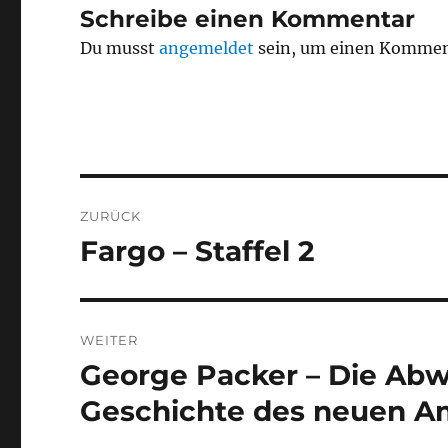
Schreibe einen Kommentar
Du musst
angemeldet
sein, um einen Kommen
Beitragsnavigation
ZURÜCK
Fargo – Staffel 2
Vorheriger
Beitrag:
WEITER
George Packer – Die Abw
Nächster
Beitrag:
Geschichte des neuen A