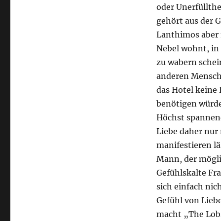
oder Unerfüllthei
gehört aus der G
Lanthimos aber 
Nebel wohnt, in 
zu wabern schein
anderen Mensche
das Hotel keine 
benötigen würden
Höchst spannend 
Liebe daher nur 
manifestieren lä
Mann, der möglic
Gefühlskalte Fr
sich einfach nic
Gefühl von Lieb
macht „The Lobs