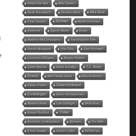
Robert De Niro
Matt Damon
Mini-Serie
Noah Baumbach
Dominic West
Roman
Peter Stamm
Martin Freeman
Baltimore
Bjarne Mädel
Biopic
t
Matthew McConaughey
französischer Film
Haruki Murakami
Idris Elba
Sam Rockwell
e
Leonardo DiCaprio
Margot Robbie
T.C. Boyle
Javier Marías
David Schalko
Drama
Neil Patrick Harris
Wes Anderson
Daniel Kehlmann
Clarke Peters
Erzählungen
Jason Schwartzman
Mystery-Serie
Lars Eidinger
Wolf Haas
Thriller
Robert Redford
Benedict Cumberbatch
Western
The Wire
Ethan Hawke
Kieran Culkin
Bill Murray