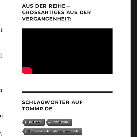
AUS DER REIHE –
GROSSARTIGES AUS DER V
ERGANGENHEIT:
ht
d
n
SCHLAGWÖRTER AUF
TOMMR.DE
in
Bill Hader
Daniel Brühl
Filmklassiker der Jahrtausendwende
,