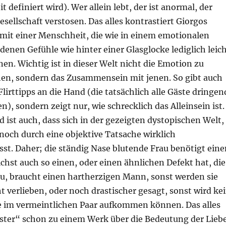
t definiert wird). Wer allein lebt, der ist anormal, der
esellschaft verstosen. Das alles kontrastiert Giorgos
mit einer Menschheit, die wie in einem emotionalen
denen Gefühle wie hinter einer Glasglocke lediglich leic
en. Wichtig ist in dieser Welt nicht die Emotion zu
n, sondern das Zusammensein mit jenen. So gibt auch
Flirttipps an die Hand (die tatsächlich alle Gäste dringen
), sondern zeigt nur, wie schrecklich das Alleinsein ist.
ist auch, dass sich in der gezeigten dystopischen Welt,
noch durch eine objektive Tatsache wirklich
sst. Daher; die ständig Nase blutende Frau benötigt eine
hst auch so einen, oder einen ähnlichen Defekt hat, die
au, braucht einen hartherzigen Mann, sonst werden sie
ht verlieben, oder noch drastischer gesagt, sonst wird ke
e im vermeintlichen Paar aufkommen können. Das alles
ter“ schon zu einem Werk über die Bedeutung der Liebe