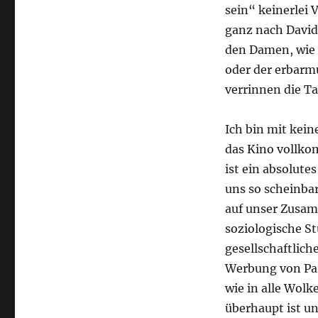
sein“ keinerlei 
ganz nach Davi
den Damen, wie 
oder der erbarm
verrinnen die 
Ich bin mit kei
das Kino vollko
ist ein absolute
uns so scheinbar
auf unser Zusamm
soziologische S
gesellschaftlich
Werbung von Pa
wie in alle Wolk
überhaupt ist un