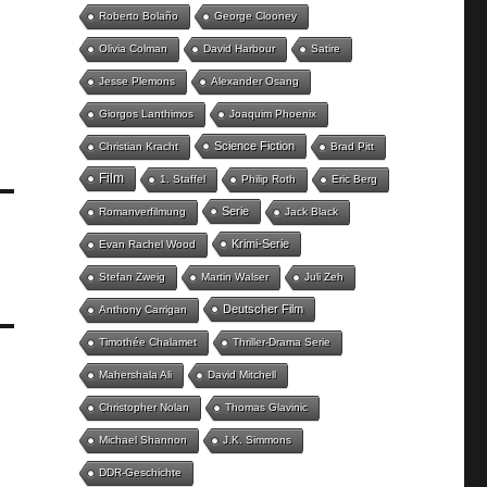
Roberto Bolaño
George Clooney
Olivia Colman
David Harbour
Satire
Jesse Plemons
Alexander Osang
Giorgos Lanthimos
Joaquim Phoenix
Science Fiction
Christian Kracht
Brad Pitt
Film
1. Staffel
Philip Roth
Eric Berg
Serie
Romanverfilmung
Jack Black
Krimi-Serie
Evan Rachel Wood
Stefan Zweig
Martin Walser
Juli Zeh
Deutscher Film
Anthony Carrigan
Timothée Chalamet
Thriller-Drama Serie
Mahershala Ali
David Mitchell
Christopher Nolan
Thomas Glavinic
Michael Shannon
J.K. Simmons
DDR-Geschichte