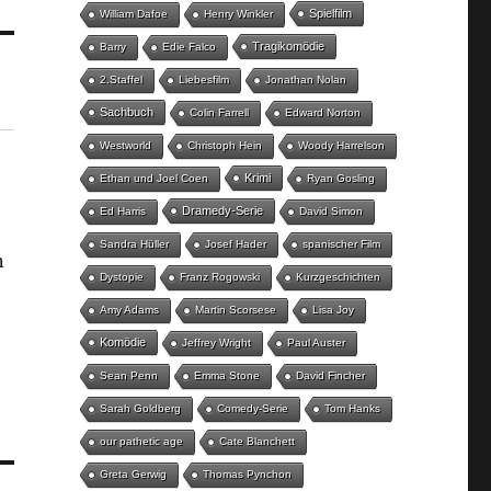
Spielfilm
William Dafoe
Henry Winkler
Tragikomödie
Barry
Edie Falco
2.Staffel
Liebesfilm
Jonathan Nolan
Sachbuch
Colin Farrell
Edward Norton
Westworld
Christoph Hein
Woody Harrelson
Krimi
Ethan und Joel Coen
Ryan Gosling
Dramedy-Serie
Ed Harris
David Simon
Sandra Hüller
Josef Hader
spanischer Film
n
Dystopie
Franz Rogowski
Kurzgeschichten
Amy Adams
Martin Scorsese
Lisa Joy
Komödie
Jeffrey Wright
Paul Auster
Sean Penn
Emma Stone
David Fincher
Sarah Goldberg
Comedy-Serie
Tom Hanks
our pathetic age
Cate Blanchett
Greta Gerwig
Thomas Pynchon