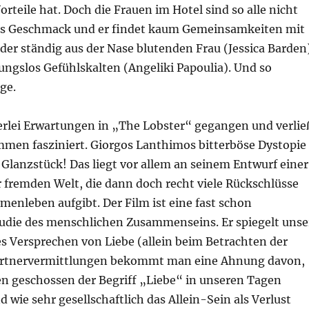
Vorteile hat. Doch die Frauen im Hotel sind so alle nicht
ds Geschmack und er findet kaum Gemeinsamkeiten mit
der ständig aus der Nase blutenden Frau (Jessica Barden
ungslos Gefühlskalten (Angeliki Papoulia). Und so
Tage.
nerlei Erwartungen in „The Lobster“ gegangen und verlie
mmen fasziniert. Giorgos Lanthimos bitterböse Dystopie
s Glanzstück! Das liegt vor allem an seinem Entwurf einer
 fremden Welt, die dann doch recht viele Rückschlüsse
enleben aufgibt. Der Film ist eine fast schon
tudie des menschlichen Zusammenseins. Er spiegelt unse
es Versprechen von Liebe (allein beim Betrachten der
rtnervermittlungen bekommt man eine Ahnung davon,
en geschossen der Begriff „Liebe“ in unseren Tagen
d wie sehr gesellschaftlich das Allein-Sein als Verlust