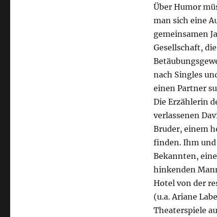
Über Humor müsse
man sich eine A
gemeinsamen Jag
Gesellschaft, di
Betäubungsgeweh
nach Singles und
einen Partner s
Die Erzählerin d
verlassenen Dav
Bruder, einem he
finden. Ihm und
Bekannten, einem
hinkenden Mann,
Hotel von der r
(u.a. Ariane Lab
Theaterspiele au