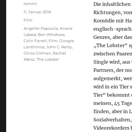
Autor
tommr
Die inhaltliche
Veröffentlicht
11. Januar 2016
Richtungen, vom
am
Kategorien
Film
Komödie mit Hap
Schlagwörter
Angeliki Papoulia
,
Ariane
englisch-sprach
Labed
,
Ben Whishaw
,
Genres, aber das
Colin Farrell
,
Film
,
Giorgos
„The Lobster“ sp
Lanthimos
,
John C. Reilly
,
Olivia Colman
,
Rachel
zwischen Paaren 
Weisz
,
The Lobster
Single wird, au
Partners, der mu
aufgemerkt, wer 
wird in ein Tier
Tier“ bekommt d
meinen, 45 Tage 
finden, aber in 
Sozialverhalten
Videorekorders h