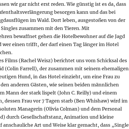
n wir gar nicht erst reden. Wie günstig ist es da, dass
ufenthaltsverlängerung besorgen kann und das bei
dausflügen im Wald. Dort leben, ausgestoßen von der
e Singles zusammen mit den Tieren. Mit
ren bewaffnet gehen die Hotelbewohner auf die Jagd
 wer einen trifft, der darf einen Tag länger im Hotel
uchen.
es Films (Rachel Weisz) berichtet uns vom Schicksal des
id (Colin Farrell), der zusammen mit seinem ehemaligen
utigen Hund, in das Hotel einzieht, um eine Frau zu
 den anderen Gästen, wie seinen beiden männlichen
 Mann der stark lispelt (John C. Reilly) und einem
 dessen Frau vor 7 Tagen starb (Ben Whishaw) wird im
esoluten Managerin (Olivia Colman) und dem Personal
ed) durch Gesellschaftstanz, Animation und kleine
f anschauliche Art und Weise klar gemacht, dass „Single