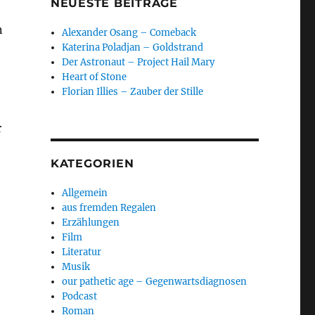
NEUESTE BEITRÄGE
n
Alexander Osang – Comeback
Katerina Poladjan – Goldstrand
Der Astronaut – Project Hail Mary
Heart of Stone
Florian Illies – Zauber der Stille
r
KATEGORIEN
Allgemein
aus fremden Regalen
Erzählungen
Film
Literatur
Musik
our pathetic age – Gegenwartsdiagnosen
Podcast
Roman