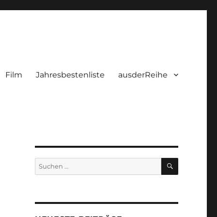
Film
Jahresbestenliste
ausderReihe
SUCHEN
Suchen
nach: