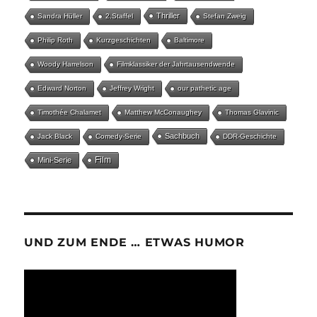
Thriller
Sandra Hüller
2.Staffel
Stefan Zweig
Philip Roth
Kurzgeschichten
Baltimore
Woody Harrelson
Filmklassiker der Jahrtausendwende
Edward Norton
Jeffrey Wright
our pathetic age
Timothée Chalamet
Matthew McConaughey
Thomas Glavinic
Sachbuch
Jack Black
Comedy-Serie
DDR-Geschichte
Film
Mini-Serie
UND ZUM ENDE … ETWAS HUMOR