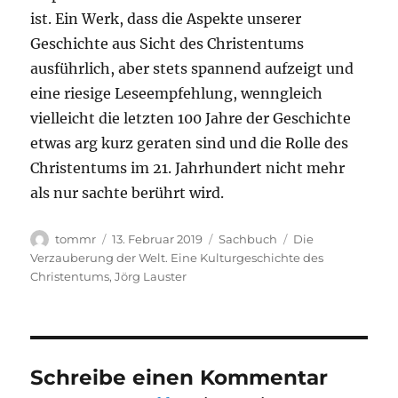
ist. Ein Werk, dass die Aspekte unserer
Geschichte aus Sicht des Christentums
ausführlich, aber stets spannend aufzeigt und
eine riesige Leseempfehlung, wenngleich
vielleicht die letzten 100 Jahre der Geschichte
etwas arg kurz geraten sind und die Rolle des
Christentums im 21. Jahrhundert nicht mehr
als nur sachte berührt wird.
Autor
Veröffentlicht
Kategorien
Schlagwörter
tommr
13. Februar 2019
Sachbuch
Die
am
Verzauberung der Welt. Eine Kulturgeschichte des
Christentums
,
Jörg Lauster
Schreibe einen Kommentar