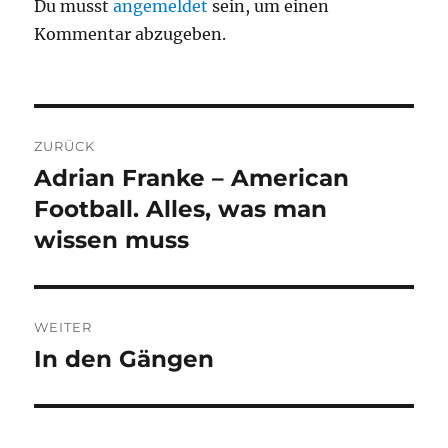
Du musst
angemeldet
sein, um einen
Kommentar abzugeben.
Beitragsnavigation
ZURÜCK
Adrian Franke – American
Vorheriger
Beitrag:
Football. Alles, was man
wissen muss
WEITER
In den Gängen
Nächster
Beitrag: