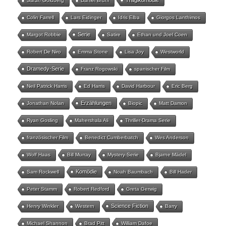
Tragikomödie
Sarah Goldberg
Daniel Brühl
Colin Farrell
Lars Eidinger
Idris Elba
Giorgos Lanthimos
Serie
Margot Robbie
Satire
Ethan und Joel Coen
Robert De Niro
Emma Stone
Lisa Joy
Westworld
Dramedy-Serie
Franz Rogowski
spanischer Film
Neil Patrick Harris
Ed Harris
David Harbour
Eric Berg
Erzählungen
Jonathan Nolan
Biopic
Matt Damon
Ryan Gosling
Mahershala Ali
Thriller-Drama Serie
französischer Film
Benedict Cumberbatch
Wes Anderson
Wolf Haas
Bill Murray
Mystery-Serie
Bjarne Mädel
Komödie
Sam Rockwell
Noah Baumbach
Bill Hader
Peter Stamm
Robert Redford
Greta Gerwig
Science Fiction
Henry Winkler
Western
Barry
Michael Shannon
Brad Pitt
William Dafoe