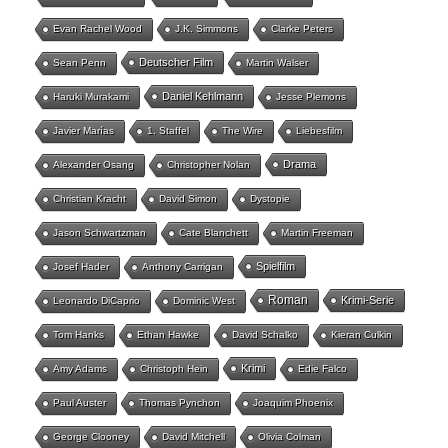
Evan Rachel Wood
J.K. Simmons
Clarke Peters
Deutscher Film
Sean Penn
Martin Walser
Daniel Kehlmann
Haruki Murakami
Jesse Plemons
Javier Marías
1. Staffel
The Wire
Liebesfilm
Drama
Alexander Osang
Christopher Nolan
Christian Kracht
David Simon
Dystopie
Jason Schwartzman
Cate Blanchett
Martin Freeman
Spielfilm
Josef Hader
Anthony Carrigan
Roman
Krimi-Serie
Leonardo DiCaprio
Dominic West
Tom Hanks
Ethan Hawke
David Schalko
Kieran Culkin
Krimi
Amy Adams
Christoph Hein
Edie Falco
Paul Auster
Thomas Pynchon
Joaquim Phoenix
George Clooney
David Mitchell
Olivia Colman