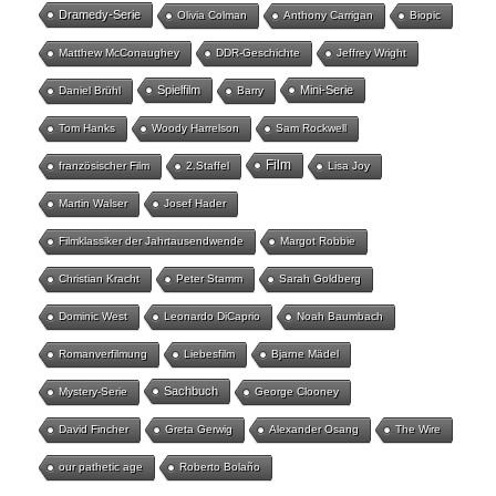
Dramedy-Serie
Olivia Colman
Anthony Carrigan
Biopic
Matthew McConaughey
DDR-Geschichte
Jeffrey Wright
Spielfilm
Mini-Serie
Daniel Brühl
Barry
Tom Hanks
Woody Harrelson
Sam Rockwell
Film
französischer Film
2.Staffel
Lisa Joy
Martin Walser
Josef Hader
Filmklassiker der Jahrtausendwende
Margot Robbie
Christian Kracht
Peter Stamm
Sarah Goldberg
Dominic West
Leonardo DiCaprio
Noah Baumbach
Romanverfilmung
Liebesfilm
Bjarne Mädel
Sachbuch
Mystery-Serie
George Clooney
David Fincher
Greta Gerwig
Alexander Osang
The Wire
our pathetic age
Roberto Bolaño