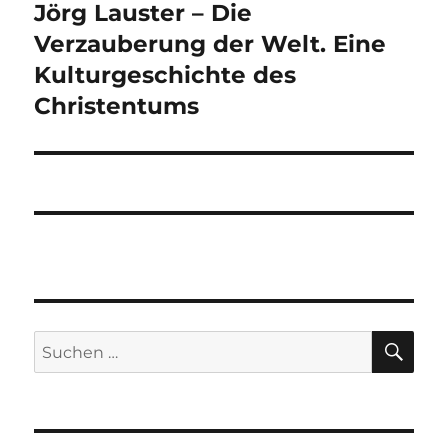
Jörg Lauster – Die
Nächster
Beitrag:
Verzauberung der Welt. Eine
Kulturgeschichte des
Christentums
SU
Suchen
nach: