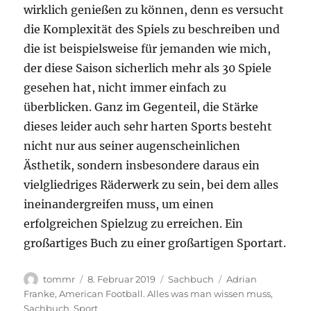
wirklich genießen zu können, denn es versucht
die Komplexität des Spiels zu beschreiben und
die ist beispielsweise für jemanden wie mich,
der diese Saison sicherlich mehr als 30 Spiele
gesehen hat, nicht immer einfach zu
überblicken. Ganz im Gegenteil, die Stärke
dieses leider auch sehr harten Sports besteht
nicht nur aus seiner augenscheinlichen
Ästhetik, sondern insbesondere daraus ein
vielgliedriges Räderwerk zu sein, bei dem alles
ineinandergreifen muss, um einen
erfolgreichen Spielzug zu erreichen. Ein
großartiges Buch zu einer großartigen Sportart.
Autor
Veröffentlicht
Kategorien
Schlagwörter
tommr
8. Februar 2019
Sachbuch
Adrian
am
Franke
,
American Football. Alles was man wissen muss
,
Sachbuch
,
Sport