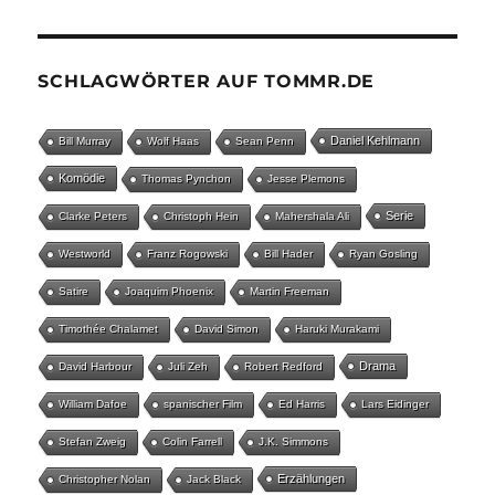
SCHLAGWÖRTER AUF TOMMR.DE
Daniel Kehlmann
Bill Murray
Wolf Haas
Sean Penn
Komödie
Thomas Pynchon
Jesse Plemons
Serie
Clarke Peters
Christoph Hein
Mahershala Ali
Westworld
Franz Rogowski
Bill Hader
Ryan Gosling
Satire
Joaquim Phoenix
Martin Freeman
Timothée Chalamet
David Simon
Haruki Murakami
Drama
David Harbour
Juli Zeh
Robert Redford
William Dafoe
spanischer Film
Ed Harris
Lars Eidinger
Stefan Zweig
Colin Farrell
J.K. Simmons
Erzählungen
Christopher Nolan
Jack Black