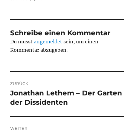
Schreibe einen Kommentar
Du musst
angemeldet
sein, um einen
Kommentar abzugeben.
Beitragsnavigation
ZURÜCK
Jonathan Lethem – Der Garten
Vorheriger
Beitrag:
der Dissidenten
WEITER