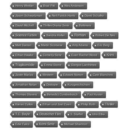
Henry Winkler
Brad Pitt
Wes Anderson
Jason Schwartzman
Neil Patrick Harris
David Schalko
David Mitchell
Thriller-Drama Serie
Baltimore
Roman
Science Fiction
Sandra Hüller
Robert De Niro
Matt Damon
Martin Scorsese
Amy Adams
Eric Berg
Krimi
Ethan Hawke
Comedy-Serie
Evan Rachel Wood
Tragikomödie
Emma Stone
Giorgos Lanthimos
Javier Marías
Western
Edward Norton
Cate Blanchett
Jonathan Nolan
Dystopie
Kurzgeschichten
Thomas Glavinic
Benedict Cumberbatch
Paul Auster
Thriller
Kieran Culkin
Ethan und Joel Coen
Philip Roth
T.C. Boyle
Deutscher Film
1. Staffel
Idris Elba
Krimi-Serie
Edie Falco
Michael Shannon