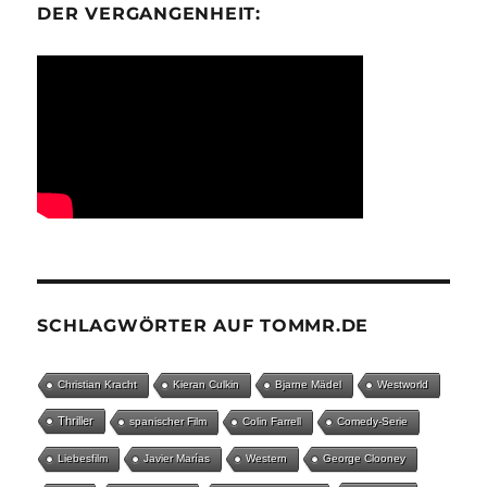
ER VERGANGENHEIT:
SCHLAGWÖRTER AUF TOMMR.DE
Christian Kracht
Kieran Culkin
Bjarne Mädel
Westworld
Thriller
spanischer Film
Colin Farrell
Comedy-Serie
Liebesfilm
Javier Marías
Western
George Clooney