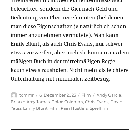
Thema eben nicht Medikamentenmissbrauch
beleuchtet, sondern die Gier nach Geld und
Bedeutung von Pharmareferenten (bei denen
man diese Eigenschaften je natürlich eh schon
immer anzunehmen vermutete). Man kann
Emily Blunt, als auch Chris Evans, nur schwer
etwas vorwerfen, aber auch sie können aus dem
mäßigen Buch in der mittelmäßigen Regie
kaum etwas rausholen. Nicht mehr als leichtere
Unterhaltung mit minimalen Zeitbezug.
Autor
Veröffentlicht
Kategorien
Schlagwörter
tommr
6. Dezember 2023
Film
Andy Garcia
,
am
Brian d‘Arcy James
,
Chloe Coleman
,
Chris Evans
,
David
Yates
,
Emily Blunt
,
Film
,
Pain Hustlers
,
Spielfilm