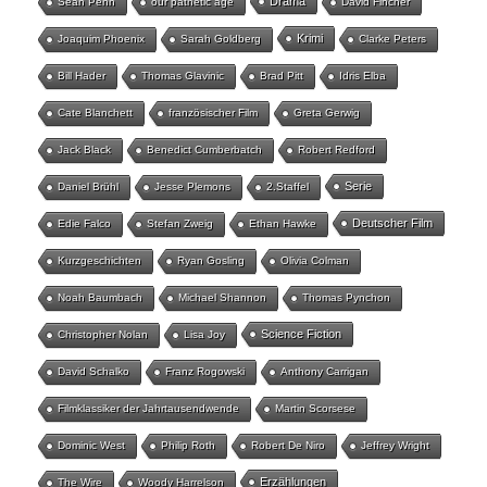
Drama
Sean Penn
our pathetic age
David Fincher
Krimi
Joaquim Phoenix
Sarah Goldberg
Clarke Peters
Bill Hader
Thomas Glavinic
Brad Pitt
Idris Elba
Cate Blanchett
französischer Film
Greta Gerwig
Jack Black
Benedict Cumberbatch
Robert Redford
Serie
Daniel Brühl
Jesse Plemons
2.Staffel
Deutscher Film
Edie Falco
Stefan Zweig
Ethan Hawke
Kurzgeschichten
Ryan Gosling
Olivia Colman
Noah Baumbach
Michael Shannon
Thomas Pynchon
Science Fiction
Christopher Nolan
Lisa Joy
David Schalko
Franz Rogowski
Anthony Carrigan
Filmklassiker der Jahrtausendwende
Martin Scorsese
Dominic West
Philip Roth
Robert De Niro
Jeffrey Wright
Erzählungen
The Wire
Woody Harrelson