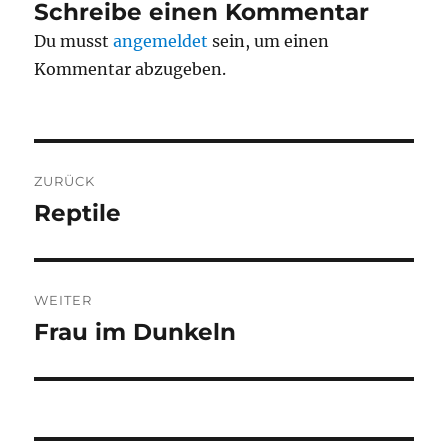
Schreibe einen Kommentar
Du musst
angemeldet
sein, um einen
Kommentar abzugeben.
Beitragsnavigation
ZURÜCK
Reptile
Vorheriger
Beitrag:
WEITER
Frau im Dunkeln
Nächster
Beitrag: