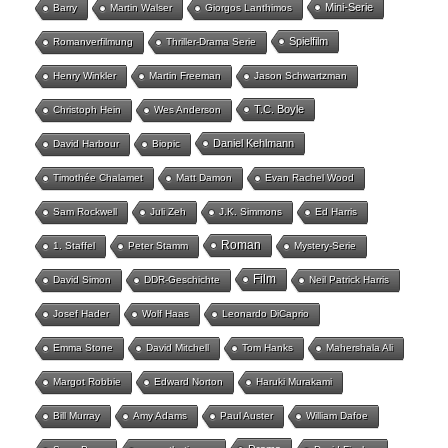
Mini-Serie
Barry
Martin Walser
Giorgos Lanthimos
Spielfilm
Romanverfilmung
Thriller-Drama Serie
Henry Winkler
Martin Freeman
Jason Schwartzman
T.C. Boyle
Christoph Hein
Wes Anderson
Daniel Kehlmann
David Harbour
Biopic
Timothée Chalamet
Matt Damon
Evan Rachel Wood
Sam Rockwell
Juli Zeh
J.K. Simmons
Ed Harris
Roman
1. Staffel
Peter Stamm
Mystery-Serie
Film
David Simon
DDR-Geschichte
Neil Patrick Harris
Josef Hader
Wolf Haas
Leonardo DiCaprio
Emma Stone
David Mitchell
Tom Hanks
Mahershala Ali
Margot Robbie
Edward Norton
Haruki Murakami
Bill Murray
Amy Adams
Paul Auster
William Dafoe