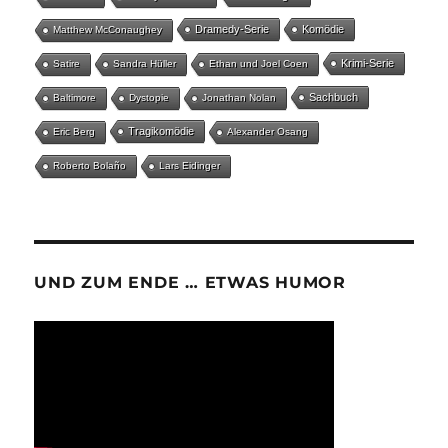
Dramedy-Serie
Komödie
Matthew McConaughey
Krimi-Serie
Satire
Sandra Hüller
Ethan und Joel Coen
Sachbuch
Baltimore
Dystopie
Jonathan Nolan
Tragikomödie
Eric Berg
Alexander Osang
Roberto Bolaño
Lars Eidinger
UND ZUM ENDE … ETWAS HUMOR