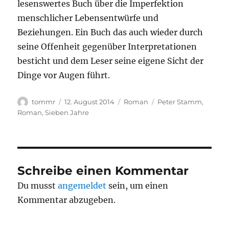
lesenswertes Buch über die Imperfektion
menschlicher Lebensentwürfe und
Beziehungen. Ein Buch das auch wieder durch
seine Offenheit gegenüber Interpretationen
besticht und dem Leser seine eigene Sicht der
Dinge vor Augen führt.
Autor
Veröffentlicht
Kategorien
Schlagwörter
tommr
12. August 2014
Roman
Peter Stamm
,
am
Roman
,
Sieben Jahre
Schreibe einen Kommentar
Du musst
angemeldet
sein, um einen
Kommentar abzugeben.