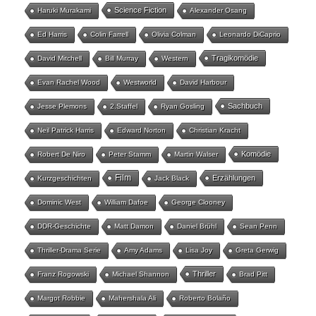
Science Fiction
Haruki Murakami
Alexander Osang
Ed Harris
Colin Farrell
Olivia Colman
Leonardo DiCaprio
Tragikomödie
David Mitchell
Bill Murray
Western
Evan Rachel Wood
Westworld
David Harbour
Sachbuch
Jesse Plemons
2.Staffel
Ryan Gosling
Neil Patrick Harris
Edward Norton
Christian Kracht
Komödie
Robert De Niro
Peter Stamm
Martin Walser
Film
Erzählungen
Kurzgeschichten
Jack Black
Dominic West
William Dafoe
George Clooney
DDR-Geschichte
Matt Damon
Daniel Brühl
Sean Penn
Thriller-Drama Serie
Amy Adams
Lisa Joy
Greta Gerwig
Thriller
Franz Rogowski
Michael Shannon
Brad Pitt
Margot Robbie
Mahershala Ali
Roberto Bolaño