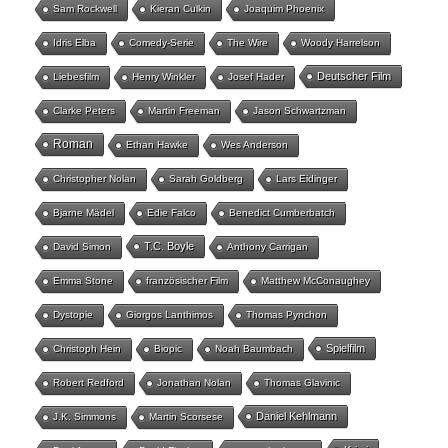
Sam Rockwell
Kieran Culkin
Joaquim Phoenix
Idris Elba
Comedy-Serie
The Wire
Woody Harrelson
Deutscher Film
Liebesfilm
Henry Winkler
Josef Hader
Clarke Peters
Martin Freeman
Jason Schwartzman
Roman
Ethan Hawke
Wes Anderson
Christopher Nolan
Sarah Goldberg
Lars Eidinger
Bjarne Mädel
Edie Falco
Benedict Cumberbatch
T.C. Boyle
David Simon
Anthony Carrigan
Emma Stone
französischer Film
Matthew McConaughey
Dystopie
Giorgos Lanthimos
Thomas Pynchon
Spielfilm
Christoph Hein
Biopic
Noah Baumbach
Robert Redford
Jonathan Nolan
Thomas Glavinic
Daniel Kehlmann
J.K. Simmons
Martin Scorsese