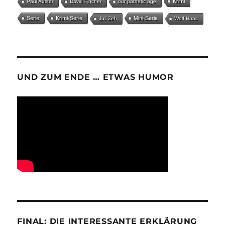
Krimi
Paul Auster
David Fincher
our pathetic age
Serie
Krimi-Serie
Mini-Serie
Juli Zeh
Wolf Haas
UND ZUM ENDE … ETWAS HUMOR
FINAL: DIE INTERESSANTE ERKLÄRUNG