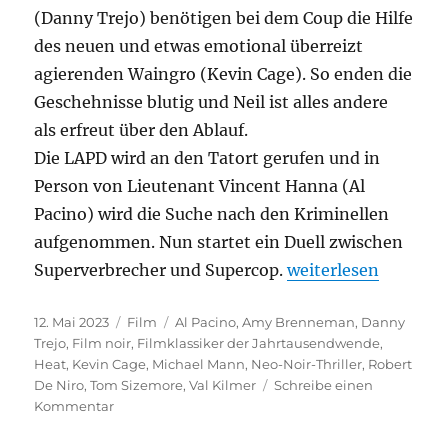
(Danny Trejo) benötigen bei dem Coup die Hilfe
des neuen und etwas emotional überreizt
agierenden Waingro (Kevin Cage). So enden die
Geschehnisse blutig und Neil ist alles andere
als erfreut über den Ablauf.
Die LAPD wird an den Tatort gerufen und in
Person von Lieutenant Vincent Hanna (Al
Pacino) wird die Suche nach den Kriminellen
aufgenommen. Nun startet ein Duell zwischen
„Heat“
Superverbrecher und Supercop.
weiterlesen
Veröffentlicht
Kategorien
Schlagwörter
12. Mai 2023
Film
Al Pacino
,
Amy Brenneman
,
Danny
am
Trejo
,
Film noir
,
Filmklassiker der Jahrtausendwende
,
Heat
,
Kevin Cage
,
Michael Mann
,
Neo-Noir-Thriller
,
Robert
De Niro
,
Tom Sizemore
,
Val Kilmer
Schreibe einen
zu
Kommentar
Heat