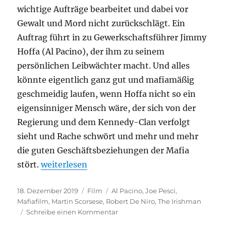
wichtige Aufträge bearbeitet und dabei vor
Gewalt und Mord nicht zurückschlägt. Ein
Auftrag führt in zu Gewerkschaftsführer Jimmy
Hoffa (Al Pacino), der ihm zu seinem
persönlichen Leibwächter macht. Und alles
könnte eigentlich ganz gut und mafiamäßig
geschmeidig laufen, wenn Hoffa nicht so ein
eigensinniger Mensch wäre, der sich von der
Regierung und dem Kennedy-Clan verfolgt
sieht und Rache schwört und mehr und mehr
die guten Geschäftsbeziehungen der Mafia
„The Irishman“
stört.
weiterlesen
Veröffentlicht
Kategorien
Schlagwörter
18. Dezember 2019
Film
Al Pacino
,
Joe Pesci
,
am
Mafiafilm
,
Martin Scorsese
,
Robert De Niro
,
The Irishman
zu
Schreibe einen Kommentar
The