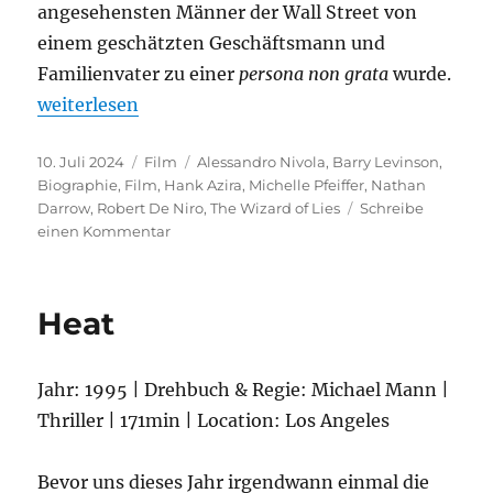
angesehensten Männer der Wall Street von
einem geschätzten Geschäftsmann und
Familienvater zu einer
persona non grata
wurde.
„The Wizard of Lies“
weiterlesen
Veröffentlicht
Kategorien
Schlagwörter
10. Juli 2024
Film
Alessandro Nivola
,
Barry Levinson
,
am
Biographie
,
Film
,
Hank Azira
,
Michelle Pfeiffer
,
Nathan
Darrow
,
Robert De Niro
,
The Wizard of Lies
Schreibe
zu
einen Kommentar
The
Wizard
of
Heat
Lies
Jahr: 1995 | Drehbuch & Regie: Michael Mann |
Thriller | 171min | Location: Los Angeles
Bevor uns dieses Jahr irgendwann einmal die