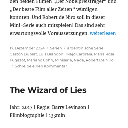
den beiden Filmen „Der Nobelpreisträger“ und
„Der beste Film aller Zeiten“ würdigen
konnten. Und Robert de Niro soll in dieser
Mini-Serie auch mitspielen! Das sind sehr
„Nada“
erwartungsvolle Voraussetzungen.
weiterlesen
Veröffentlicht
Kategorien
Schlagwörter
17. Dezember 2024
Serien
argentinische Serie
,
am
Gastón Duprat
,
Luis Brandoni
,
Majo Carbrera
,
Maria Rosa
Fugazot
,
Mariano Cohn
,
Miniserie
,
Nada
,
Robert De Niro
zu
Schreibe einen Kommentar
Nada
The Wizard of Lies
Jahr: 2017 | Regie: Barry Levinson |
Filmbiographie | 133min