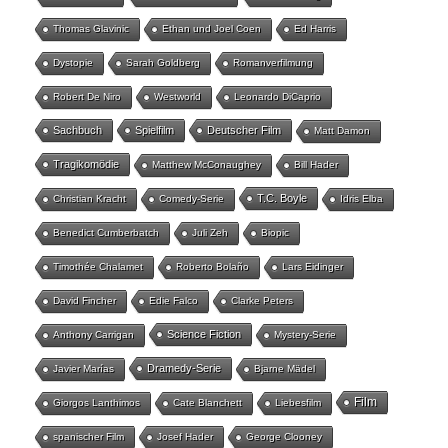
Thomas Glavinic
Ethan und Joel Coen
Ed Harris
Dystopie
Sarah Goldberg
Romanverfilmung
Robert De Niro
Westworld
Leonardo DiCaprio
Sachbuch
Spielfilm
Deutscher Film
Matt Damon
Tragikomödie
Matthew McConaughey
Bill Hader
T.C. Boyle
Christian Kracht
Comedy-Serie
Idris Elba
Benedict Cumberbatch
Juli Zeh
Biopic
Timothée Chalamet
Roberto Bolaño
Lars Eidinger
David Fincher
Edie Falco
Clarke Peters
Science Fiction
Anthony Carrigan
Mystery-Serie
Dramedy-Serie
Javier Marías
Bjarne Mädel
Film
Giorgos Lanthimos
Cate Blanchett
Liebesfilm
spanischer Film
Josef Hader
George Clooney