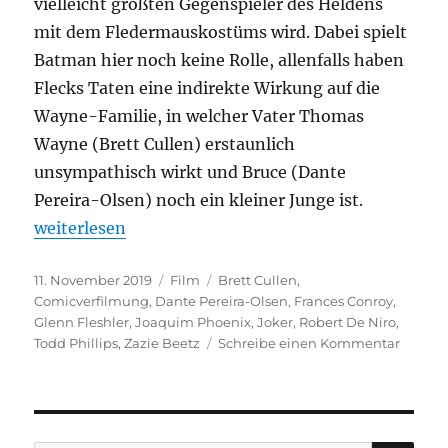
vielleicht größten Gegenspieler des Heldens
mit dem Fledermauskostüms wird. Dabei spielt
Batman hier noch keine Rolle, allenfalls haben
Flecks Taten eine indirekte Wirkung auf die
Wayne-Familie, in welcher Vater Thomas
Wayne (Brett Cullen) erstaunlich
unsympathisch wirkt und Bruce (Dante
Pereira-Olsen) noch ein kleiner Junge ist.
„Joker“
weiterlesen
Veröffentlicht
Kategorien
Schlagwörter
11. November 2019
Film
Brett Cullen
,
am
Comicverfilmung
,
Dante Pereira-Olsen
,
Frances Conroy
,
Glenn Fleshler
,
Joaquim Phoenix
,
Joker
,
Robert De Niro
,
zu
Todd Phillips
,
Zazie Beetz
Schreibe einen Kommentar
Joker