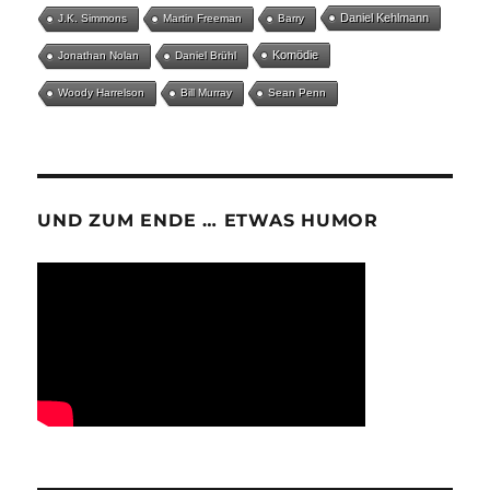
Daniel Kehlmann
J.K. Simmons
Martin Freeman
Barry
Komödie
Jonathan Nolan
Daniel Brühl
Woody Harrelson
Bill Murray
Sean Penn
UND ZUM ENDE … ETWAS HUMOR