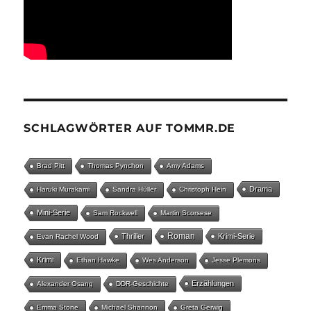
SCHLAGWÖRTER AUF TOMMR.DE
Brad Pitt
Thomas Pynchon
Amy Adams
Drama
Haruki Murakami
Sandra Hüller
Christoph Hein
Mini-Serie
Sam Rockwell
Martin Scorsese
Roman
Thriller
Krimi-Serie
Evan Rachel Wood
Krimi
Ethan Hawke
Wes Anderson
Jesse Plemons
Erzählungen
Alexander Osang
DDR-Geschichte
Emma Stone
Michael Shannon
Greta Gerwig