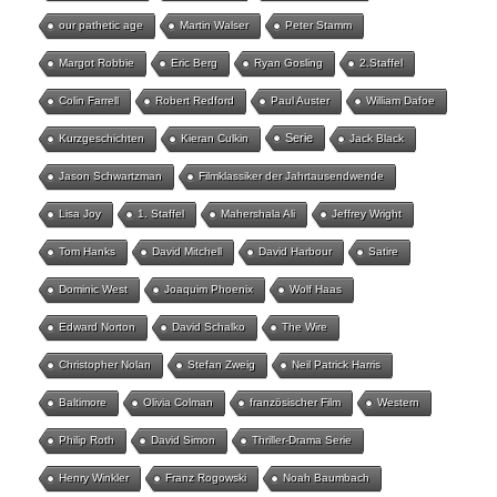
our pathetic age
Martin Walser
Peter Stamm
Margot Robbie
Eric Berg
Ryan Gosling
2.Staffel
Colin Farrell
Robert Redford
Paul Auster
William Dafoe
Serie
Kurzgeschichten
Kieran Culkin
Jack Black
Jason Schwartzman
Filmklassiker der Jahrtausendwende
Lisa Joy
1. Staffel
Mahershala Ali
Jeffrey Wright
Tom Hanks
David Mitchell
David Harbour
Satire
Dominic West
Joaquim Phoenix
Wolf Haas
Edward Norton
David Schalko
The Wire
Christopher Nolan
Stefan Zweig
Neil Patrick Harris
Baltimore
Olivia Colman
französischer Film
Western
Philip Roth
David Simon
Thriller-Drama Serie
Henry Winkler
Franz Rogowski
Noah Baumbach