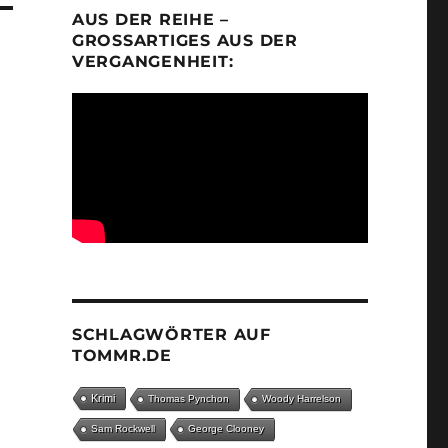
AUS DER REIHE –
GROSSARTIGES AUS DER V
ERGANGENHEIT:
SCHLAGWÖRTER AUF
TOMMR.DE
Krimi
Thomas Pynchon
Woody Harrelson
Sam Rockwell
George Clooney