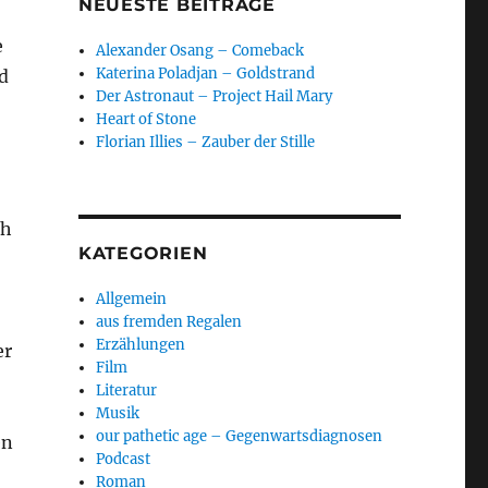
NEUESTE BEITRÄGE
e
Alexander Osang – Comeback
Katerina Poladjan – Goldstrand
d
Der Astronaut – Project Hail Mary
Heart of Stone
Florian Illies – Zauber der Stille
ch
KATEGORIEN
Allgemein
aus fremden Regalen
Erzählungen
er
Film
Literatur
Musik
our pathetic age – Gegenwartsdiagnosen
en
Podcast
Roman