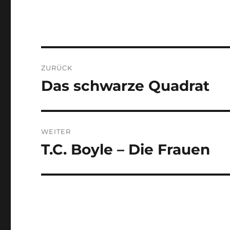
Beitragsnavigation
ZURÜCK
Das schwarze Quadrat
Vorheriger
Beitrag:
WEITER
T.C. Boyle – Die Frauen
Nächster
Beitrag: