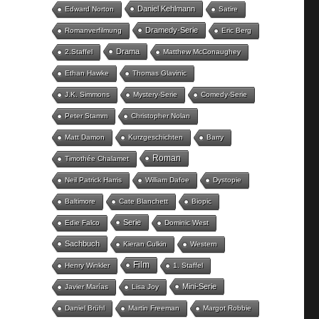
Daniel Kehlmann
Edward Norton
Satire
Dramedy-Serie
Romanverfilmung
Eric Berg
Drama
2.Staffel
Matthew McConaughey
Ethan Hawke
Thomas Glavinic
J.K. Simmons
Mystery-Serie
Comedy-Serie
Peter Stamm
Christopher Nolan
Matt Damon
Kurzgeschichten
Barry
Roman
Timothée Chalamet
Neil Patrick Harris
William Dafoe
Dystopie
Baltimore
Cate Blanchett
Biopic
Serie
Edie Falco
Dominic West
Sachbuch
Kieran Culkin
Western
Film
Henry Winkler
1. Staffel
Mini-Serie
Javier Marías
Lisa Joy
Daniel Brühl
Martin Freeman
Margot Robbie