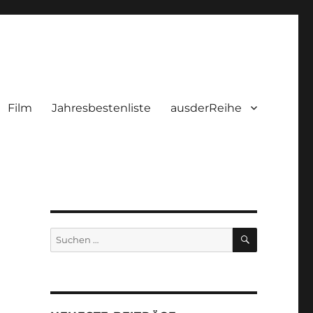
Film
Jahresbestenliste
ausderReihe
SUCHEN
Suchen
nach: