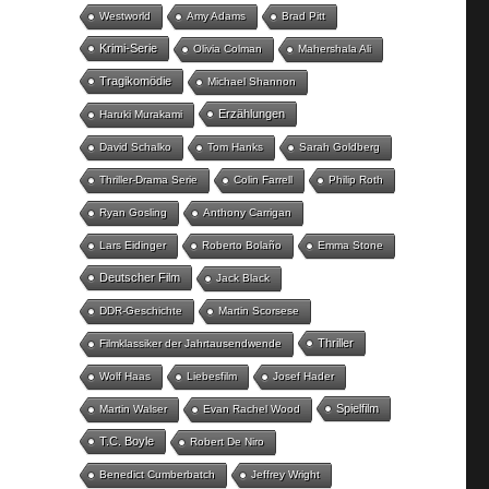
Westworld
Amy Adams
Brad Pitt
Krimi-Serie
Olivia Colman
Mahershala Ali
Tragikomödie
Michael Shannon
Erzählungen
Haruki Murakami
David Schalko
Tom Hanks
Sarah Goldberg
Thriller-Drama Serie
Colin Farrell
Philip Roth
Ryan Gosling
Anthony Carrigan
Lars Eidinger
Roberto Bolaño
Emma Stone
Deutscher Film
Jack Black
DDR-Geschichte
Martin Scorsese
Thriller
Filmklassiker der Jahrtausendwende
Wolf Haas
Liebesfilm
Josef Hader
Spielfilm
Martin Walser
Evan Rachel Wood
T.C. Boyle
Robert De Niro
Benedict Cumberbatch
Jeffrey Wright