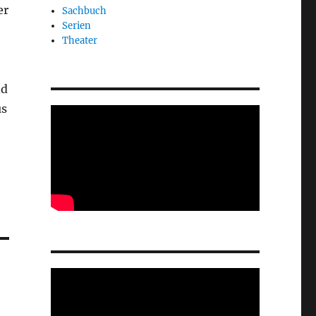
er
Sachbuch
Serien
Theater
nd
us