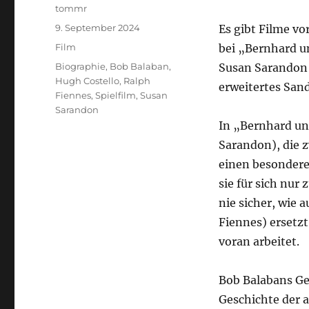
Autor
tommr
Veröffentlicht
9. September 2024
Es gibt Filme v
am
Kategorien
Film
bei „Bernhard un
Schlagwörter
Biographie
,
Bob Balaban
,
Susan Sarandon 
Hugh Costello
,
Ralph
erweitertes San
Fiennes
,
Spielfilm
,
Susan
Sarandon
In „Bernhard und
Sarandon), die z
einen besondere
sie für sich nur 
nie sicher, wie 
Fiennes) ersetzt
voran arbeitet.
Bob Balabans Ge
Geschichte der 