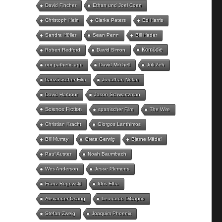
David Fincher
Ethan und Joel Coen
Christoph Hein
Clarke Peters
Ed Harris
Sandra Hüller
Sean Penn
Bill Hader
Komödie
Robert Redford
David Simon
our pathetic age
David Mitchell
Juli Zeh
französischer Film
Jonathan Nolan
David Harbour
Jason Schwartzman
Science Fiction
spanischer Film
The Wire
Christian Kracht
Giorgos Lanthimos
Bill Murray
Greta Gerwig
Bjarne Mädel
Paul Auster
Noah Baumbach
Wes Anderson
Jesse Plemons
Franz Rogowski
Idris Elba
Alexander Osang
Leonardo DiCaprio
Stefan Zweig
Joaquim Phoenix