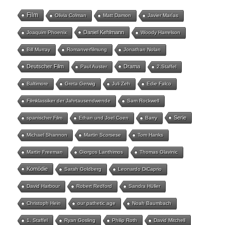
Film
Olivia Colman
Matt Damon
Javier Marías
Daniel Kehlmann
Joaquim Phoenix
Woody Harrelson
Bill Murray
Romanverfilmung
Jonathan Nolan
Deutscher Film
Drama
Paul Auster
2.Staffel
Baltimore
Greta Gerwig
Juli Zeh
Edie Falco
Filmklassiker der Jahrtausendwende
Sam Rockwell
Serie
spanischer Film
Ethan und Joel Coen
Barry
Michael Shannon
Martin Scorsese
Tom Hanks
Martin Freeman
Giorgos Lanthimos
Thomas Glavinic
Komödie
Sarah Goldberg
Leonardo DiCaprio
David Harbour
Robert Redford
Sandra Hüller
Christoph Hein
our pathetic age
Noah Baumbach
1. Staffel
Ryan Gosling
Philip Roth
David Mitchell