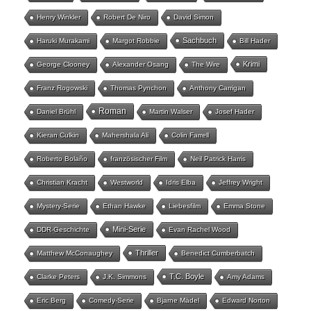
Henry Winkler
Robert De Niro
David Simon
Sachbuch
Haruki Murakami
Margot Robbie
Bill Hader
Krimi
George Clooney
Alexander Osang
The Wire
Franz Rogowski
Thomas Pynchon
Anthony Carrigan
Roman
Daniel Brühl
Martin Walser
Josef Hader
Kieran Culkin
Mahershala Ali
Colin Farrell
Roberto Bolaño
französischer Film
Neil Patrick Harris
Christian Kracht
Westworld
Idris Elba
Jeffrey Wright
Mystery-Serie
Ethan Hawke
Liebesfilm
Emma Stone
Mini-Serie
DDR-Geschichte
Evan Rachel Wood
Thriller
Matthew McConaughey
Benedict Cumberbatch
T.C. Boyle
Clarke Peters
J.K. Simmons
Amy Adams
Eric Berg
Comedy-Serie
Bjarne Mädel
Edward Norton