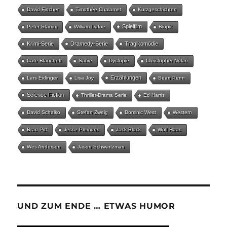
David Fincher
Timothée Chalamet
Kurzgeschichten
Spielfilm
Peter Stamm
William Dafoe
Biopic
Krimi-Serie
Dramedy-Serie
Tragikomödie
Cate Blanchett
Satire
Dystopie
Christopher Nolan
Erzählungen
Lars Eidinger
Lisa Joy
Sean Penn
Science Fiction
Thriller-Drama Serie
Ed Harris
David Schalko
Stefan Zweig
Dominic West
Western
Brad Pitt
Jesse Plemons
Jack Black
Wolf Haas
Wes Anderson
Jason Schwartzman
UND ZUM ENDE … ETWAS HUMOR