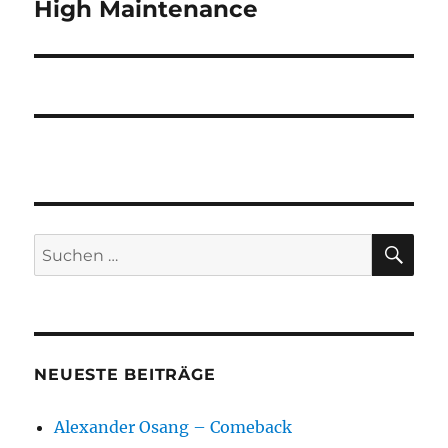
High Maintenance
Nächster
Beitrag:
SU
Suchen
nach:
NEUESTE BEITRÄGE
Alexander Osang – Comeback