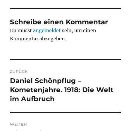
Schreibe einen Kommentar
Du musst
angemeldet
sein, um einen
Kommentar abzugeben.
Beitragsnavigation
ZURÜCK
Daniel Schönpflug –
Vorheriger
Beitrag:
Kometenjahre. 1918: Die Welt
im Aufbruch
WEITER