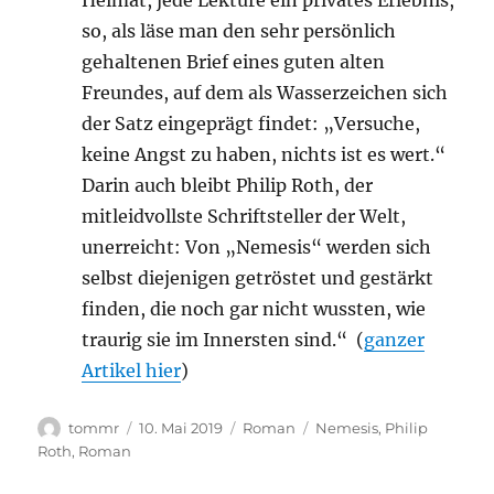
Heimat, jede Lektüre ein privates Erlebnis,
so, als läse man den sehr persönlich
gehaltenen Brief eines guten alten
Freundes, auf dem als Wasserzeichen sich
der Satz eingeprägt findet: „Versuche,
keine Angst zu haben, nichts ist es wert.“
Darin auch bleibt Philip Roth, der
mitleidvollste Schriftsteller der Welt,
unerreicht: Von „Nemesis“ werden sich
selbst diejenigen getröstet und gestärkt
finden, die noch gar nicht wussten, wie
traurig sie im Innersten sind.“ (
ganzer
Artikel hier
)
Autor
Veröffentlicht
Kategorien
Schlagwörter
tommr
10. Mai 2019
Roman
Nemesis
,
Philip
am
Roth
,
Roman