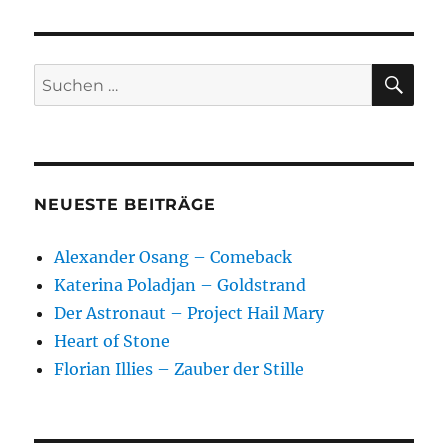
Roth
–
Nemesis
SU
Suchen
nach:
NEUESTE BEITRÄGE
Alexander Osang – Comeback
Katerina Poladjan – Goldstrand
Der Astronaut – Project Hail Mary
Heart of Stone
Florian Illies – Zauber der Stille