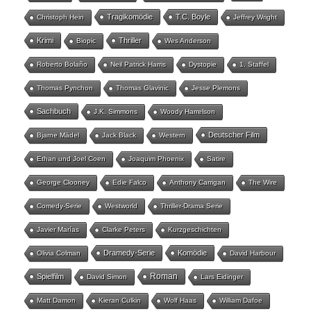
Tragikomödie
T.C. Boyle
Christoph Hein
Jeffrey Wright
Krimi
Thriller
Biopic
Wes Anderson
Roberto Bolaño
Neil Patrick Harris
Dystopie
1. Staffel
Thomas Pynchon
Thomas Glavinic
Jesse Plemons
Sachbuch
J.K. Simmons
Woody Harrelson
Deutscher Film
Bjarne Mädel
Jack Black
Western
Ethan und Joel Coen
Joaquim Phoenix
Satire
George Clooney
Edie Falco
Anthony Carrigan
The Wire
Comedy-Serie
Westworld
Thriller-Drama Serie
Javier Marías
Clarke Peters
Kurzgeschichten
Dramedy-Serie
Komödie
Olivia Colman
David Harbour
Roman
Spielfilm
David Simon
Lars Eidinger
Matt Damon
Kieran Culkin
Wolf Haas
William Dafoe