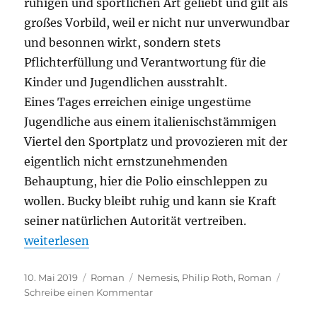
ruhigen und sportlichen Art geliebt und gilt als
großes Vorbild, weil er nicht nur unverwundbar
und besonnen wirkt, sondern stets
Pflichterfüllung und Verantwortung für die
Kinder und Jugendlichen ausstrahlt.
Eines Tages erreichen einige ungestüme
Jugendliche aus einem italienischstämmigen
Viertel den Sportplatz und provozieren mit der
eigentlich nicht ernstzunehmenden
Behauptung, hier die Polio einschleppen zu
wollen. Bucky bleibt ruhig und kann sie Kraft
seiner natürlichen Autorität vertreiben.
„Philip Roth – Nemesis“
weiterlesen
Veröffentlicht
Kategorien
Schlagwörter
10. Mai 2019
Roman
Nemesis
,
Philip Roth
,
Roman
am
zu
Schreibe einen Kommentar
Philip