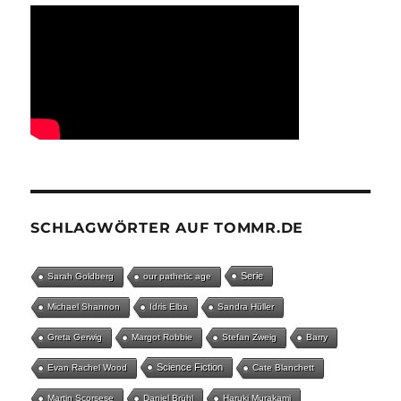
SCHLAGWÖRTER AUF TOMMR.DE
Serie
Sarah Goldberg
our pathetic age
Michael Shannon
Idris Elba
Sandra Hüller
Greta Gerwig
Margot Robbie
Stefan Zweig
Barry
Science Fiction
Evan Rachel Wood
Cate Blanchett
Martin Scorsese
Daniel Brühl
Haruki Murakami