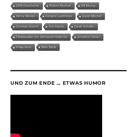
DDR-Geschichte
Robert Redford
Bill Murray
Henry Winkler
Giorgos Lanthimos
David Mitchell
Christian Kracht
Tom Hanks
David Schalko
Filmklassiker der Jahrtausendwende
Jonathan Nolan
Mini-Serie
Philip Roth
UND ZUM ENDE … ETWAS HUMOR