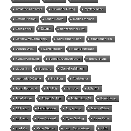
Timothée Chalamet
Alexander Osang
Mystery-Serie
Edward Norton
Ethan Hawke
Martin Freeman
Drama
Colin Farrell
französischer Film
Matthew McConaughey
Christopher Nolan
spanischer Film
Dominic West
David Fincher
Noah Baumbach
Romanverfilmung
Benedict Cumberbatch
Emma Stone
Daniel Kehlmann
Liebesfilm
Baltimore
Leonardo DiCaprio
Eric Berg
Paul Auster
Franz Rogowski
Juli Zeh
Lisa Joy
2.Staffel
Krimi-Serie
Josef Hader
Robert De Niro
Mahershala Ali
Erzählungen
Bill Hader
Amy Adams
Martin Walser
Ed Harris
Sam Rockwell
Ryan Gosling
Sean Penn
Film
Brad Pitt
Peter Stamm
Jason Schwartzman