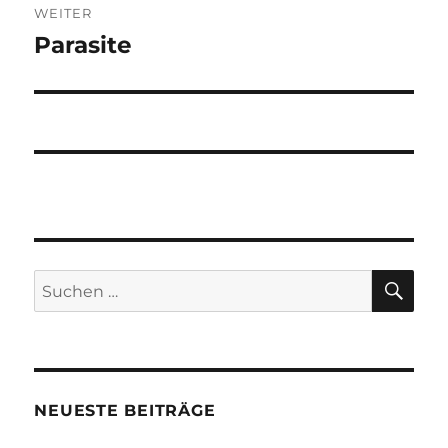
WEITER
Parasite
Nächster
Beitrag:
SU
Suchen
nach:
NEUESTE BEITRÄGE