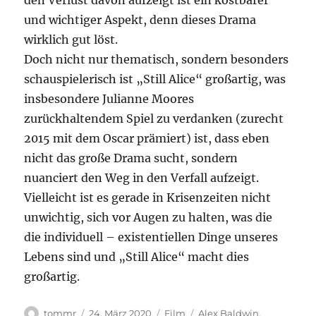
den Verlust davon aufzeigt ist ein kostbarer
und wichtiger Aspekt, denn dieses Drama
wirklich gut löst.
Doch nicht nur thematisch, sondern besonders
schauspielerisch ist „Still Alice“ großartig, was
insbesondere Julianne Moores
zurückhaltendem Spiel zu verdanken (zurecht
2015 mit dem Oscar prämiert) ist, dass eben
nicht das große Drama sucht, sondern
nuanciert den Weg in den Verfall aufzeigt.
Vielleicht ist es gerade in Krisenzeiten nicht
unwichtig, sich vor Augen zu halten, was die
die individuell – existentiellen Dinge unseres
Lebens sind und „Still Alice“ macht dies
großartig.
Autor
Veröffentlicht
Kategorien
Schlagwörter
tommr
24. März 2020
Film
Alex Baldwin
,