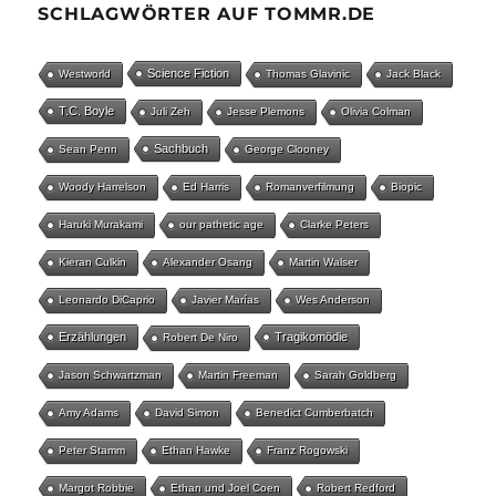
SCHLAGWÖRTER AUF TOMMR.DE
Science Fiction
Westworld
Thomas Glavinic
Jack Black
T.C. Boyle
Juli Zeh
Jesse Plemons
Olivia Colman
Sachbuch
Sean Penn
George Clooney
Woody Harrelson
Ed Harris
Romanverfilmung
Biopic
Haruki Murakami
our pathetic age
Clarke Peters
Kieran Culkin
Alexander Osang
Martin Walser
Leonardo DiCaprio
Javier Marías
Wes Anderson
Erzählungen
Tragikomödie
Robert De Niro
Jason Schwartzman
Martin Freeman
Sarah Goldberg
Amy Adams
David Simon
Benedict Cumberbatch
Peter Stamm
Ethan Hawke
Franz Rogowski
Margot Robbie
Ethan und Joel Coen
Robert Redford