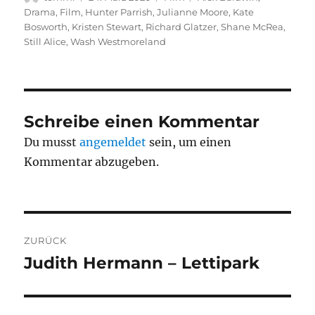
am
Drama
,
Film
,
Hunter Parrish
,
Julianne Moore
,
Kate
Bosworth
,
Kristen Stewart
,
Richard Glatzer
,
Shane McRea
,
Still Alice
,
Wash Westmoreland
Schreibe einen Kommentar
Du musst
angemeldet
sein, um einen
Kommentar abzugeben.
Beitragsnavigation
ZURÜCK
Judith Hermann – Lettipark
Vorheriger
Beitrag: