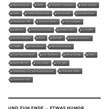
Serie
Mahershala Ali
Timothée Chalamet
Ryan Gosling
Satire
Thriller-Drama Serie
Paul Auster
Comedy-Serie
Deutscher Film
Jonathan Nolan
Sam Rockwell
Baltimore
französischer Film
Dominic West
1. Staffel
Roman
Krimi
Roberto Bolaño
Michael Shannon
Thriller
Emma Stone
Neil Patrick Harris
Evan Rachel Wood
J.K. Simmons
Greta Gerwig
Barry
David Mitchell
Tom Hanks
The Wire
Dramedy-Serie
Filmklassiker der Jahrtausendwende
spanischer Film
UND ZUM ENDE … ETWAS HUMOR