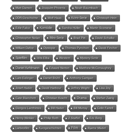
Matt Damon
Joaquim Phoenix
Noah Baumbach
Krimi-Serie
DDR-Geschichte
Wolf Haas
Christoph Hein
Komödie
Edie Falco
Sandra Hüller
Martin Scorsese
Mini-Serie
Christopher Nolan
Brad Pitt
David Schalko
William Dafoe
Dystopie
Thomas Pynchon
David Fincher
Spielfilm
Idris Elba
Western
Mystery-Serie
Daniel Kehlmann
Edward Norton
Matthew McConaughey
Lars Eidinger
Daniel Brühl
Anthony Carrigan
Josef Hader
David Harbour
Jeffrey Wright
Lisa Joy
Drama
Cate Blanchett
Christian Kracht
Stefan Zweig
Giorgos Lanthimos
Bill Hader
Bill Murray
Colin Farrell
Henry Winkler
Philip Roth
2.Staffel
Eric Berg
Film
Liebesfilm
Kurzgeschichten
Bjarne Mädel