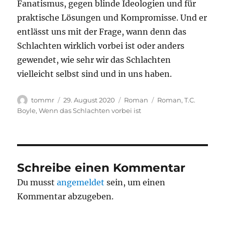
Fanatismus, gegen blinde Ideologien und für
praktische Lösungen und Kompromisse. Und er
entlässt uns mit der Frage, wann denn das
Schlachten wirklich vorbei ist oder anders
gewendet, wie sehr wir das Schlachten
vielleicht selbst sind und in uns haben.
Autor
Veröffentlicht
Kategorien
Schlagwörter
tommr
29. August 2020
Roman
Roman
,
T.C.
am
Boyle
,
Wenn das Schlachten vorbei ist
Schreibe einen Kommentar
Du musst
angemeldet
sein, um einen
Kommentar abzugeben.