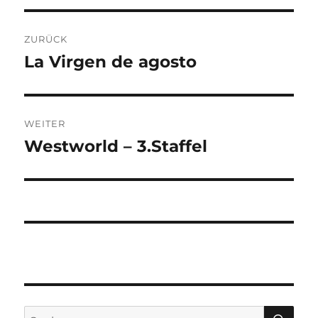
Beitragsnavigation
ZURÜCK
La Virgen de agosto
Vorheriger
Beitrag:
WEITER
Westworld – 3.Staffel
Nächster
Beitrag:
SU
Suchen