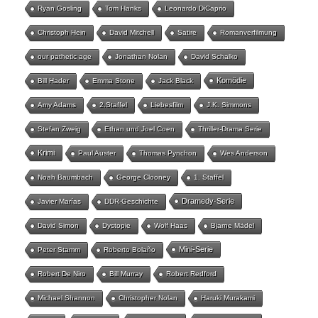
Ryan Gosling
Tom Hanks
Leonardo DiCaprio
Christoph Hein
David Mitchell
Satire
Romanverfilmung
our pathetic age
Jonathan Nolan
David Schalko
Komödie
Bill Hader
Emma Stone
Jack Black
Amy Adams
2.Staffel
Liebesfilm
J.K. Simmons
Stefan Zweig
Ethan und Joel Coen
Thriller-Drama Serie
Krimi
Paul Auster
Thomas Pynchon
Wes Anderson
Noah Baumbach
George Clooney
1. Staffel
Dramedy-Serie
Javier Marías
DDR-Geschichte
David Simon
Dystopie
Wolf Haas
Bjarne Mädel
Mini-Serie
Peter Stamm
Roberto Bolaño
Robert De Niro
Bill Murray
Robert Redford
Michael Shannon
Christopher Nolan
Haruki Murakami