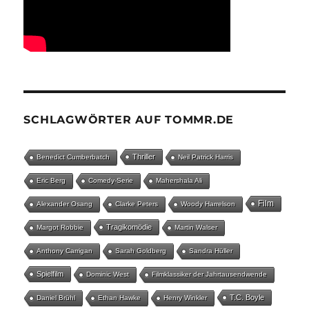
SCHLAGWÖRTER AUF TOMMR.DE
Thriller
Benedict Cumberbatch
Neil Patrick Harris
Eric Berg
Comedy-Serie
Mahershala Ali
Film
Alexander Osang
Clarke Peters
Woody Harrelson
Tragikomödie
Margot Robbie
Martin Walser
Anthony Carrigan
Sarah Goldberg
Sandra Hüller
Spielfilm
Dominic West
Filmklassiker der Jahrtausendwende
T.C. Boyle
Daniel Brühl
Ethan Hawke
Henry Winkler