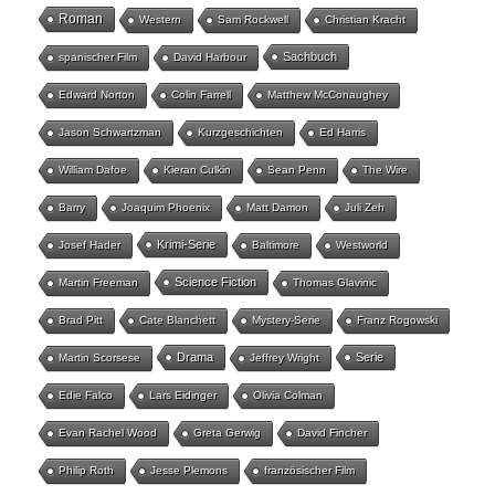
Roman
Western
Sam Rockwell
Christian Kracht
Sachbuch
spanischer Film
David Harbour
Edward Norton
Colin Farrell
Matthew McConaughey
Jason Schwartzman
Kurzgeschichten
Ed Harris
William Dafoe
Kieran Culkin
Sean Penn
The Wire
Barry
Joaquim Phoenix
Matt Damon
Juli Zeh
Krimi-Serie
Josef Hader
Baltimore
Westworld
Science Fiction
Martin Freeman
Thomas Glavinic
Brad Pitt
Cate Blanchett
Mystery-Serie
Franz Rogowski
Drama
Serie
Martin Scorsese
Jeffrey Wright
Edie Falco
Lars Eidinger
Olivia Colman
Evan Rachel Wood
Greta Gerwig
David Fincher
Philip Roth
Jesse Plemons
französischer Film