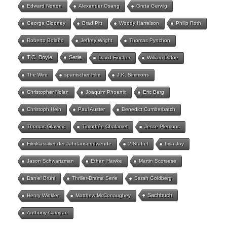
Edward Norton
Alexander Osang
Greta Gerwig
George Clooney
Brad Pitt
Woody Harrelson
Philip Roth
Roberto Bolaño
Jeffrey Wright
Thomas Pynchon
T.C. Boyle
Serie
David Fincher
William Dafoe
The Wire
spanischer Film
J.K. Simmons
Christopher Nolan
Joaquim Phoenix
Eric Berg
Christoph Hein
Paul Auster
Benedict Cumberbatch
Thomas Glavinic
Timothée Chalamet
Jesse Plemons
Filmklassiker der Jahrtausendwende
2.Staffel
Lisa Joy
Jason Schwartzman
Ethan Hawke
Martin Scorsese
Daniel Brühl
Thriller-Drama Serie
Sarah Goldberg
Sachbuch
Henry Winkler
Matthew McConaughey
Anthony Carrigan