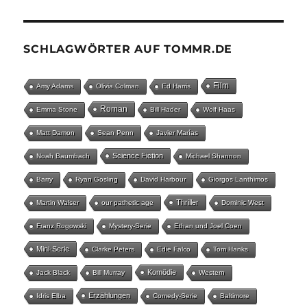
SCHLAGWÖRTER AUF TOMMR.DE
Film
Amy Adams
Olivia Colman
Ed Harris
Roman
Emma Stone
Bill Hader
Wolf Haas
Matt Damon
Sean Penn
Javier Marías
Science Fiction
Noah Baumbach
Michael Shannon
Barry
Ryan Gosling
David Harbour
Giorgos Lanthimos
Thriller
Martin Walser
our pathetic age
Dominic West
Franz Rogowski
Mystery-Serie
Ethan und Joel Coen
Mini-Serie
Clarke Peters
Edie Falco
Tom Hanks
Komödie
Jack Black
Bill Murray
Western
Erzählungen
Idris Elba
Comedy-Serie
Baltimore