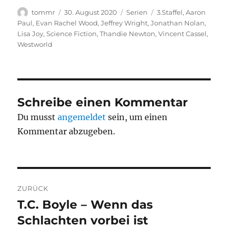
Autor
Veröffentlicht
Kategorien
Schlagwörter
tommr
30. August 2020
Serien
3.Staffel
,
Aaron
am
Paul
,
Evan Rachel Wood
,
Jeffrey Wright
,
Jonathan Nolan
,
Lisa Joy
,
Science Fiction
,
Thandie Newton
,
Vincent Cassel
,
Westworld
Schreibe einen Kommentar
Du musst
angemeldet
sein, um einen
Kommentar abzugeben.
Beitragsnavigation
ZURÜCK
T.C. Boyle – Wenn das
Vorheriger
Beitrag:
Schlachten vorbei ist