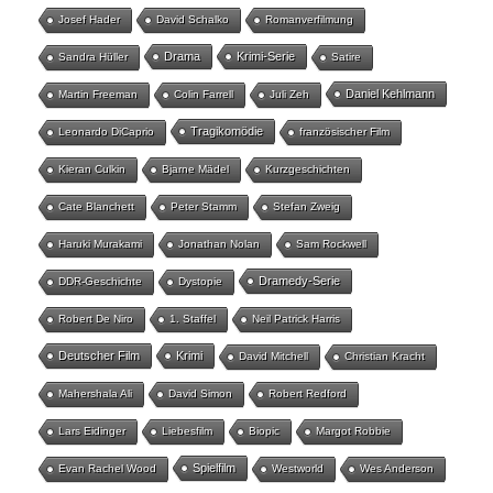
Josef Hader
David Schalko
Romanverfilmung
Drama
Krimi-Serie
Sandra Hüller
Satire
Daniel Kehlmann
Martin Freeman
Colin Farrell
Juli Zeh
Tragikomödie
Leonardo DiCaprio
französischer Film
Kieran Culkin
Bjarne Mädel
Kurzgeschichten
Cate Blanchett
Peter Stamm
Stefan Zweig
Haruki Murakami
Jonathan Nolan
Sam Rockwell
Dramedy-Serie
DDR-Geschichte
Dystopie
Robert De Niro
1. Staffel
Neil Patrick Harris
Deutscher Film
Krimi
David Mitchell
Christian Kracht
Mahershala Ali
David Simon
Robert Redford
Lars Eidinger
Liebesfilm
Biopic
Margot Robbie
Spielfilm
Evan Rachel Wood
Westworld
Wes Anderson