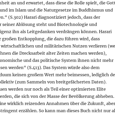
heit an und erwartet, dass diese die Rolle spielt, die Got
und im Islam und die Naturgesetze im Buddhismus und
n.“ (S.302) Harari diagnostiziert jedoch, dass der
seiner Ablösung steht und Biotechnologie und
lligenz ihn als Leitgedanken verdrängen können. Harari
r großen Entkopplung, die dazu führen wird, dass
wirtschaftlichen und militärischen Nutzen verlieren (we
hnen die Drecksarbeit alter Zeiten machen werden),
onomische und das politische System ihnen nicht mehr
ssen werden“ (S.413). Das System würde also dem
iduum keinen großem Wert mehr beimessen, lediglich d
llektiv (zum Sammeln von breitgefächerten Daten).
uen werden nur noch als Teil einer optimierten Elite
erden, die sich von der Masse der Bevölkerung abheben.
eine wirklich reizenden Annahmen über die Zukunft, abe
stringent erzählen. So kann man dieses Buch nicht nur a