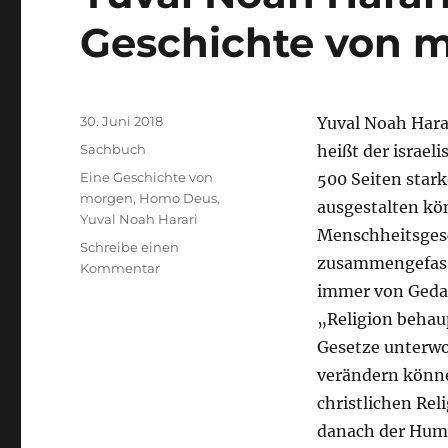
Geschichte von 
Veröffentlicht
30. Juni 2018
Yuval Noah Hara
am
Kategorien
Sachbuch
heißt der israel
Schlagwörter
Eine Geschichte von
500 Seiten stark
morgen
,
Homo Deus
,
ausgestalten kö
Yuval Noah Harari
Menschheitsgesch
Schreibe einen
zusammengefasst
zu
Kommentar
Yuval
immer von Gedan
Noah
„Religion behau
Harari
Gesetze unterwor
–
Homo
verändern können
Deus.
christlichen Rel
Eine
danach der Huma
Geschichte