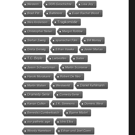
Western
DDR-Geschichte
Lisa Joy
Brad Pitt
Baltimore
Evan Rachel Wood
Tragikomödie
Wes Anderson
Christopher Nolan
Margot Robbie
Stefan Zweig
spanischer Film
Bill Murray
Greta Gerwig
Ethan Hawke
Javier Marías
T.C. Boyle
Liebesfilm
Satire
Jason Schwartzman
Martin Scorsese
Haruki Murakami
Robert De Niro
Daniel Kehlmann
Martin Walser
Westworld
Dramedy-Serie
Comedy-Serie
Kieran Culkin
J.K. Simmons
Dominic West
Benedict Cumberbatch
Bjarne Mädel
our pathetic age
Idris Elba
Woody Harrelson
Ethan und Joel Coen