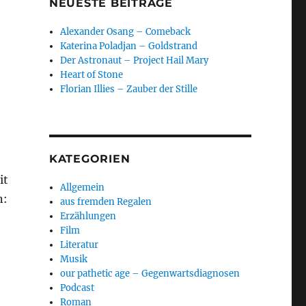
NEUESTE BEITRÄGE
Alexander Osang – Comeback
Katerina Poladjan – Goldstrand
Der Astronaut – Project Hail Mary
Heart of Stone
Florian Illies – Zauber der Stille
KATEGORIEN
it
Allgemein
n:
aus fremden Regalen
Erzählungen
Film
Literatur
Musik
our pathetic age – Gegenwartsdiagnosen
Podcast
Roman