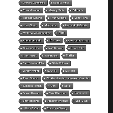
Giorgos Lanthimos
Sandra Hüller
Edward Norton
Mystery-Serie
Ed Harris
Thomas Glavinic
Ryan Gosling
Sean Penn
Krimi-Serie
Mini-Serie
Leonardo DiCaprio
Film
Matthew McConaughey
Roman
Roberto Bolaño
Alexander Osang
Christoph Hein
Matt Damon
Philip Roth
Thriller
Paul Auster
Tom Hanks
französischer Film
Olivia Colman
Spielfilm
Jeffrey Wright
Dystopie
Peter Stamm
Filmklassiker der Jahrtausendwende
Science Fiction
Krimi
Serie
Sachbuch
Jesse Plemons
Cate Blanchett
Sam Rockwell
Joaquim Phoenix
Jack Black
William Dafoe
Romanverfilmung