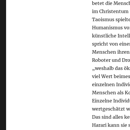
von
betet die Mensch
morgen
im Christentum 
Taoismus spielte
Humanismus vor 
künstliche Inte
spricht von eine
Menschen ihren 
Roboter und Dro
„weshalb das ök
viel Wert beime
einzelnen Indiv
Menschen als Ko
Einzelne Individ
wertgeschätzt w
Das sind alles k
Harari kann sie 