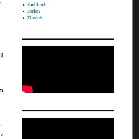
t
Sachbuch
Serien
Theater
il
en
r
ls