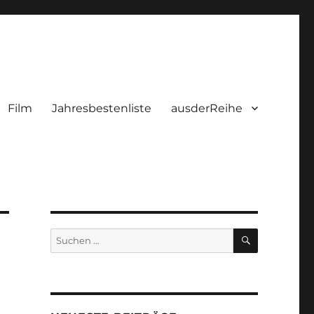
Film
Jahresbestenliste
ausderReihe
SUCHEN
Suchen
nach: