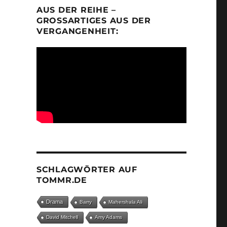
AUS DER REIHE –
GROSSARTIGES AUS DER V
ERGANGENHEIT:
SCHLAGWÖRTER AUF
TOMMR.DE
Drama
Barry
Mahershala Ali
David Mitchell
Amy Adams