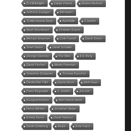
Erzählungen
Clarke Peters
Robert Redford
Anthony Carrigan
Bill Hader
Komödie
Thriller-Drama Serie
2.Staffel
Noah Baumbach
Christian Kracht
Michael Shannon
Colin Farrell
David Simon
Josef Hader
David Schalko
George Clooney
The Wire
Eric Berg
David Fincher
Martin Freeman
Timothée Chalamet
Thomas Pynchon
Deutscher Film
Daniel Brühl
Wolf Haas
Franz Rogowski
1. Staffel
Juli Zeh
Kurzgeschichten
Neil Patrick Harris
Henry Winkler
Jonathan Nolan
Emma Stone
David Harbour
Sarah Goldberg
Biopic
Edie Falco