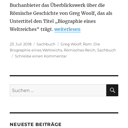
Buchanbieter das Überblickswerk über die
Römische Geschichte von Greg Woolf, das als
Untertitel den Titel „Biographie eines
„Greg Woolf – Rom. Die Biograp
Weltreiches“ trägt.
weiterlesen
Veröffentlicht
Kategorien
Schlagwörter
23. Juli 2018
Sachbuch
Greg Woolf
,
Rom. Die
am
Biographie eines Weltreichs
,
Römisches Reich
,
Sachbuch
zu
Schreibe einen Kommentar
Greg
Woolf
–
Rom.
Die
SU
Suchen
Biographie
nach:
eines
Weltreichs
NEUESTE BEITRÄGE