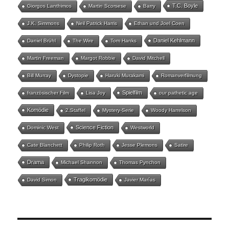
T.C. Boyle
Giorgos Lanthimos
Martin Scorsese
Barry
J.K. Simmons
Neil Patrick Harris
Ethan und Joel Coen
Daniel Kehlmann
Daniel Brühl
The Wire
Tom Hanks
Martin Freeman
Margot Robbie
David Mitchell
Bill Murray
Dystopie
Haruki Murakami
Romanverfilmung
Spielfilm
französischer Film
Lisa Joy
our pathetic age
Komödie
2.Staffel
Mystery-Serie
Woody Harrelson
Science Fiction
Dominic West
Westworld
Cate Blanchett
Philip Roth
Jesse Plemons
Satire
Drama
Michael Shannon
Thomas Pynchon
Tragikomödie
David Simon
Javier Marías