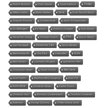
Thriller
Robert Redford
Peter Stamm
David Harbour
Serie
William Dafoe
Martin Walser
Evan Rachel Wood
Joaquim Phoenix
Comedy-Serie
Jason Schwartzman
Erzählungen
Ed Harris
Anthony Carrigan
Amy Adams
Film
Alexander Osang
Christian Kracht
Bjarne Mädel
Deutscher Film
Sam Rockwell
Henry Winkler
Krimi
Mahershala Ali
Idris Elba
Liebesfilm
Matt Damon
Leonardo DiCaprio
spanischer Film
Mini-Serie
Christopher Nolan
David Fincher
Josef Hader
Matthew McConaughey
Brad Pitt
Krimi-Serie
Jonathan Nolan
Clarke Peters
Christoph Hein
Benedict Cumberbatch
Timothée Chalamet
Baltimore
George Clooney
Thriller-Drama Serie