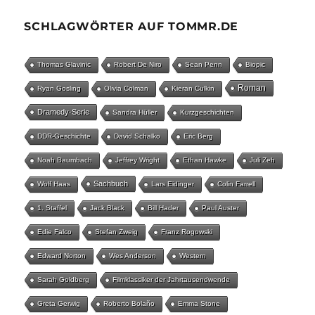
SCHLAGWÖRTER AUF TOMMR.DE
Thomas Glavinic
Robert De Niro
Sean Penn
Biopic
Roman
Ryan Gosling
Olivia Colman
Kieran Culkin
Dramedy-Serie
Sandra Hüller
Kurzgeschichten
DDR-Geschichte
David Schalko
Eric Berg
Noah Baumbach
Jeffrey Wright
Ethan Hawke
Juli Zeh
Sachbuch
Wolf Haas
Lars Eidinger
Colin Farrell
1. Staffel
Jack Black
Bill Hader
Paul Auster
Edie Falco
Stefan Zweig
Franz Rogowski
Edward Norton
Wes Anderson
Western
Sarah Goldberg
Filmklassiker der Jahrtausendwende
Greta Gerwig
Roberto Bolaño
Emma Stone