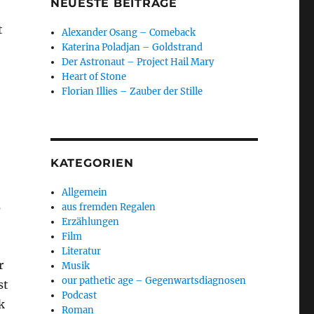
NEUESTE BEITRÄGE
t
Alexander Osang – Comeback
Katerina Poladjan – Goldstrand
Der Astronaut – Project Hail Mary
Heart of Stone
Florian Illies – Zauber der Stille
KATEGORIEN
Allgemein
s
aus fremden Regalen
Erzählungen
Film
Literatur
r
Musik
our pathetic age – Gegenwartsdiagnosen
st
Podcast
k
Roman