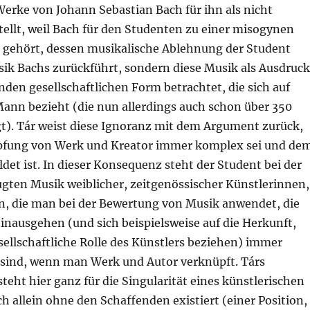
Werke von Johann Sebastian Bach für ihn als nicht
tellt, weil Bach für den Studenten zu einer misogynen
gehört, dessen musikalische Ablehnung der Student
sik Bachs zurückführt, sondern diese Musik als Ausdruck
den gesellschaftlichen Form betrachtet, die sich auf
Mann bezieht (die nun allerdings auch schon über 350
gt). Tár weist diese Ignoranz mit dem Argument zurück,
pfung von Werk und Kreator immer komplex sei und de
ldet ist. In dieser Konsequenz steht der Student bei der
gten Musik weiblicher, zeitgenössischer Künstlerinnen,
en, die man bei der Bewertung von Musik anwendet, die
inausgehen (und sich beispielsweise auf die Herkunft,
sellschaftliche Rolle des Künstlers beziehen) immer
 sind, wenn man Werk und Autor verknüpft. Társ
eht hier ganz für die Singularität eines künstlerischen
h allein ohne den Schaffenden existiert (einer Position,