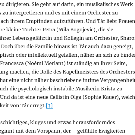
 zu dirigieren. Sie geht auf darin, ein musikalisches Werk
s zu interpretieren und es mit einem Orchester zu
nach ihrem Empfinden aufzuführen. Und Tár liebt Frauen
hre kleine Tochter Petra (Mila Bogojevic), die sie
hrer Lebensgefährtin und Kollegin am Orchester, Shar
 Doch über die Familie hinaus ist Tár auch dazu geneigt,
ptisch oder intellektuell gefallen, näher an sich zu binde
 Francesca (Noémi Merlant) ist ständig an ihrer Seite,
ung machen, die Rolle des Kapellmeisters des Orchesters
 hat eine nicht näher beschriebene intime Vergangenhei
auch die psychologisch instabile Musikerin Krista zu
Und da ist eine neue Cellistin Olga (Sophie Kauer), welc
eit von Tár erregt.
[3]
elschichtiges, kluges und etwas herausforderndes
eginnt mit dem Vorspann, der – gefühlte Ewigkeiten –