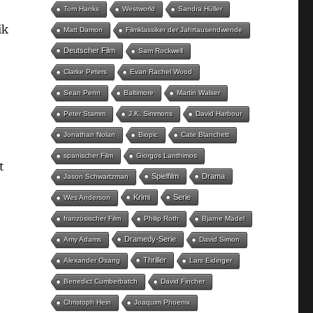
Tom Hanks
Westworld
Sandra Hüller
ik
Matt Damon
Filmklassiker der Jahrtausendwende
Deutscher Film
Sam Rockwell
Clarke Peters
Evan Rachel Wood
Sean Penn
Baltimore
Martin Walser
Peter Stamm
J.K. Simmons
David Harbour
Jonathan Nolan
Biopic
Cate Blanchett
spanischer Film
Giorgos Lanthimos
t
Spielfilm
Drama
Jason Schwartzman
Krimi
Serie
Wes Anderson
französischer Film
Philip Roth
Bjarne Mädel
Dramedy-Serie
Amy Adams
David Simon
Thriller
Alexander Osang
Lars Eidinger
Benedict Cumberbatch
David Fincher
Christoph Hein
Joaquim Phoenix