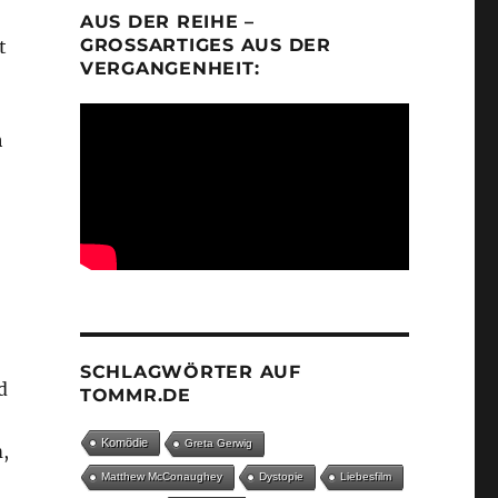
AUS DER REIHE –
GROSSARTIGES AUS DER V
t
ERGANGENHEIT:
h
SCHLAGWÖRTER AUF
d
TOMMR.DE
Komödie
Greta Gerwig
m,
Matthew McConaughey
Dystopie
Liebesfilm