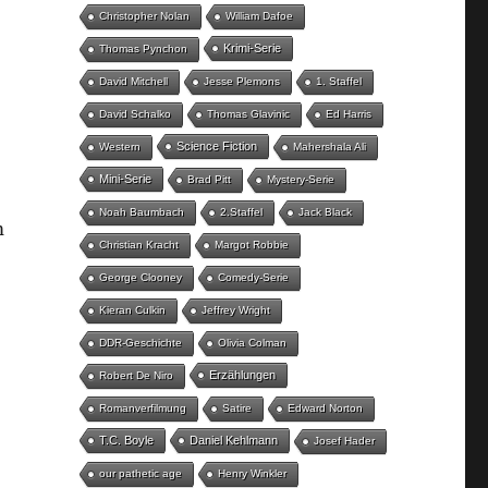
Christopher Nolan
William Dafoe
Krimi-Serie
Thomas Pynchon
David Mitchell
Jesse Plemons
1. Staffel
David Schalko
Thomas Glavinic
Ed Harris
Science Fiction
Western
Mahershala Ali
Mini-Serie
Brad Pitt
Mystery-Serie
Noah Baumbach
2.Staffel
Jack Black
m
Christian Kracht
Margot Robbie
George Clooney
Comedy-Serie
Kieran Culkin
Jeffrey Wright
DDR-Geschichte
Olivia Colman
Erzählungen
Robert De Niro
Romanverfilmung
Satire
Edward Norton
T.C. Boyle
Daniel Kehlmann
Josef Hader
our pathetic age
Henry Winkler