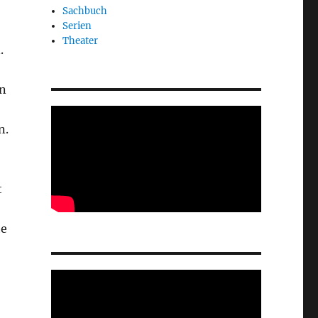
Sachbuch
Serien
Theater
.
on
n.
t
he