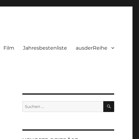
Film
Jahresbestenliste
ausderReihe
SUCHEN
Suchen
nach: