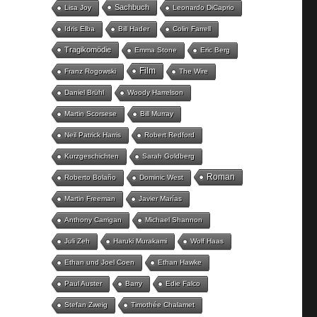
Sachbuch
Lisa Joy
Leonardo DiCaprio
Idris Elba
Bill Hader
Colin Farrell
Tragikomödie
Emma Stone
Eric Berg
Film
Franz Rogowski
The Wire
Daniel Brühl
Woody Harrelson
Martin Scorsese
Bill Murray
Neil Patrick Harris
Robert Redford
Kurzgeschichten
Sarah Goldberg
Roman
Roberto Bolaño
Dominic West
Martin Freeman
Javier Marías
Anthony Carrigan
Michael Shannon
Juli Zeh
Haruki Murakami
Wolf Haas
Ethan und Joel Coen
Ethan Hawke
Paul Auster
Barry
Edie Falco
Stefan Zweig
Timothée Chalamet