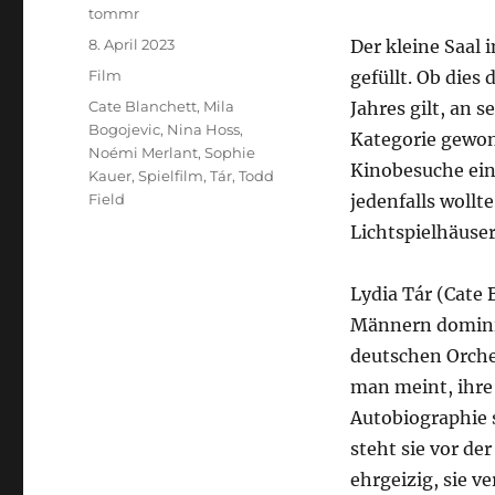
Autor
tommr
Veröffentlicht
8. April 2023
Der kleine Saal
am
Kategorien
Film
gefüllt. Ob dies 
Schlagwörter
Cate Blanchett
,
Mila
Jahres gilt, an 
Bogojevic
,
Nina Hoss
,
Kategorie gewo
Noémi Merlant
,
Sophie
Kinobesuche einf
Kauer
,
Spielfilm
,
Tár
,
Todd
Field
jedenfalls wollt
Lichtspielhäuser
Lydia Tár (Cate 
Männern dominier
deutschen Orches
man meint, ihre
Autobiographie 
steht sie vor d
ehrgeizig, sie ve