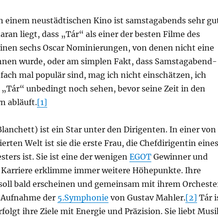
 in einem neustädtischen Kino ist samstagabends sehr gu
daran liegt, dass „Tár“ als einer der besten Filme des
seinen sechs Oscar Nominierungen, von denen nicht eine
nnen wurde, oder am simplen Fakt, dass Samstagabend-
ach mal populär sind, mag ich nicht einschätzen, ich
e „Tár“ unbedingt noch sehen, bevor seine Zeit in den
n abläuft.
[1]
Blanchett) ist ein Star unter den Dirigenten. In einer von
ten Welt ist sie die erste Frau, die Chefdirigentin eine
ters ist. Sie ist eine der wenigen
EGOT
Gewinner und
 Karriere erklimme immer weitere Höhepunkte. Ihre
soll bald erscheinen und gemeinsam mit ihrem Orcheste
er Aufnahme der
5.Symphonie
von Gustav Mahler.
[2]
Tár i
rfolgt ihre Ziele mit Energie und Präzision. Sie liebt Musi