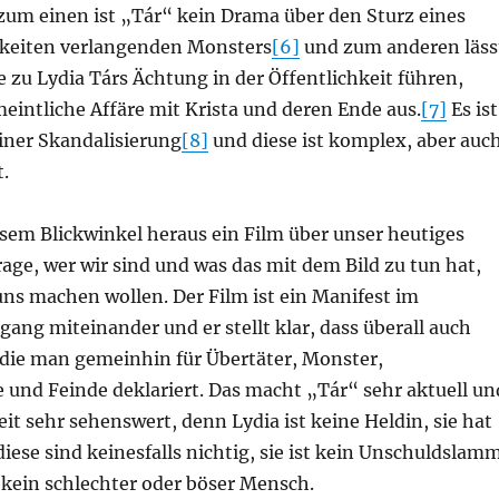
zum einen ist „Tár“ kein Drama über den Sturz eines
igkeiten verlangenden Monsters
[6]
und zum anderen läss
ie zu Lydia Társ Ächtung in der Öffentlichkeit führen,
eintliche Affäre mit Krista und deren Ende aus.
[7]
Es ist
iner Skandalisierung
[8]
und diese ist komplex, aber auc
.
esem Blickwinkel heraus ein Film über unser heutiges
age, wer wir sind und was das mit dem Bild zu tun hat,
ns machen wollen. Der Film ist ein Manifest im
ang miteinander und er stellt klar, dass überall auch
die man gemeinhin für Übertäter, Monster,
und Feinde deklariert. Das macht „Tár“ sehr aktuell un
eit sehr sehenswert, denn Lydia ist keine Heldin, sie hat
diese sind keinesfalls nichtig, sie ist kein Unschuldslam
n kein schlechter oder böser Mensch.