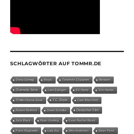
SCHLAGWÖRTER AUF TOMMR.DE
Greta Gerwig
Biopic
Timothée Chalamet
Western
Dramedy-Serie
Lars Eidinger
Ed Harris
Tom Hanks
T.C. Boyle
Thriller-Drama Serie
Cate Blanchett
Deutscher Film
Robert Redford
David Schalko
Jack Black
Ryan Gosling
Evan Rachel Wood
Franz Rogowski
Lisa Joy
Wes Anderson
Sean Penn