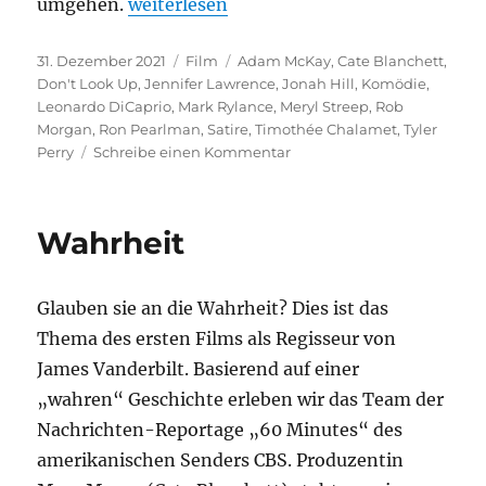
„Don’t Look Up“
umgehen.
weiterlesen
Veröffentlicht
Kategorien
Schlagwörter
31. Dezember 2021
Film
Adam McKay
,
Cate Blanchett
,
am
Don't Look Up
,
Jennifer Lawrence
,
Jonah Hill
,
Komödie
,
Leonardo DiCaprio
,
Mark Rylance
,
Meryl Streep
,
Rob
Morgan
,
Ron Pearlman
,
Satire
,
Timothée Chalamet
,
Tyler
zu
Perry
Schreibe einen Kommentar
Don’t
Look
Up
Wahrheit
Glauben sie an die Wahrheit? Dies ist das
Thema des ersten Films als Regisseur von
James Vanderbilt. Basierend auf einer
„wahren“ Geschichte erleben wir das Team der
Nachrichten-Reportage „60 Minutes“ des
amerikanischen Senders CBS. Produzentin