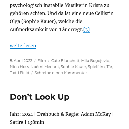
psychologisch instabile Musikerin Krista zu
gehören schien. Und da ist eine neue Cellistin
Olga (Sophie Kauer), welche die
Aufmerksamkeit von Tár erregt.
[3]
„Tár“
weiterlesen
Veröffentlicht
Kategorien
Schlagwörter
8. April 2023
Film
Cate Blanchett
,
Mila Bogojevic
,
am
Nina Hoss
,
Noémi Merlant
,
Sophie Kauer
,
Spielfilm
,
Tár
,
zu
Todd Field
Schreibe einen Kommentar
Tár
Don’t Look Up
Jahr: 2021 | Drehbuch & Regie: Adam McKay |
Satire | 138min