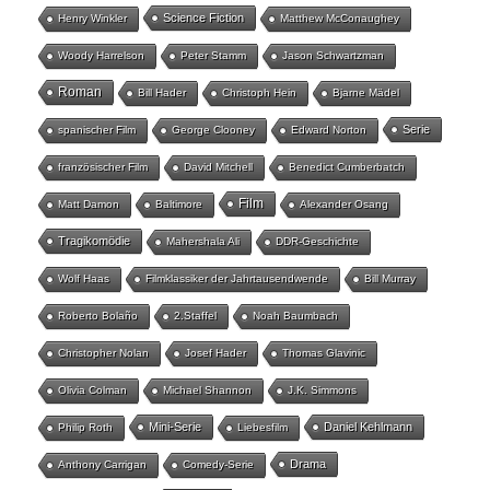
Science Fiction
Henry Winkler
Matthew McConaughey
Woody Harrelson
Peter Stamm
Jason Schwartzman
Roman
Bill Hader
Christoph Hein
Bjarne Mädel
Serie
spanischer Film
George Clooney
Edward Norton
französischer Film
David Mitchell
Benedict Cumberbatch
Film
Matt Damon
Baltimore
Alexander Osang
Tragikomödie
Mahershala Ali
DDR-Geschichte
Wolf Haas
Filmklassiker der Jahrtausendwende
Bill Murray
Roberto Bolaño
2.Staffel
Noah Baumbach
Christopher Nolan
Josef Hader
Thomas Glavinic
Olivia Colman
Michael Shannon
J.K. Simmons
Mini-Serie
Daniel Kehlmann
Philip Roth
Liebesfilm
Drama
Anthony Carrigan
Comedy-Serie