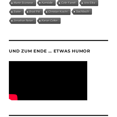
Komödie
Martin Scorsese
Colin Farrell
Idris Elba
Sachbuch
Satire
Brad Pitt
Christian Kracht
Jonathan Nolan
Kieran Culkin
UND ZUM ENDE … ETWAS HUMOR