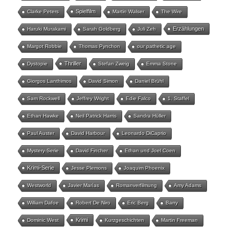
Spielfilm
Clarke Peters
Martin Walser
The Wire
Erzählungen
Haruki Murakami
Sarah Goldberg
Juli Zeh
Margot Robbie
Thomas Pynchon
our pathetic age
Thriller
Dystopie
Stefan Zweig
Emma Stone
Giorgos Lanthimos
David Simon
Daniel Brühl
Sam Rockwell
Jeffrey Wright
Edie Falco
1. Staffel
Ethan Hawke
Neil Patrick Harris
Sandra Hüller
Paul Auster
David Harbour
Leonardo DiCaprio
Mystery-Serie
David Fincher
Ethan und Joel Coen
Krimi-Serie
Jesse Plemons
Joaquim Phoenix
Westworld
Javier Marías
Romanverfilmung
Amy Adams
William Dafoe
Robert De Niro
Eric Berg
Barry
Krimi
Dominic West
Kurzgeschichten
Martin Freeman