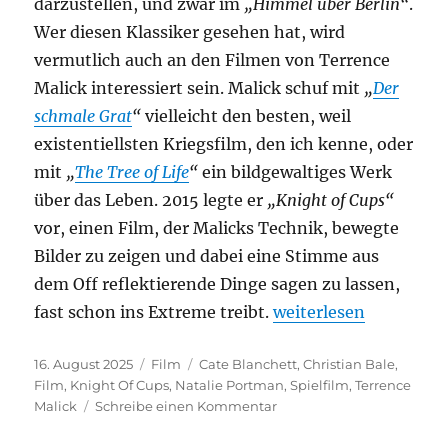
darzustellen, und zwar im
„Himmel über Berlin“
.
Wer diesen Klassiker gesehen hat, wird
vermutlich auch an den Filmen von Terrence
Malick interessiert sein. Malick schuf mit
„
Der
schmale Grat
“
vielleicht den besten, weil
existentiellsten Kriegsfilm, den ich kenne, oder
mit
„
The Tree of Life
“
ein bildgewaltiges Werk
über das Leben. 2015 legte er
„Knight of Cups“
vor, einen Film, der Malicks Technik, bewegte
Bilder zu zeigen und dabei eine Stimme aus
dem Off reflektierende Dinge sagen zu lassen,
„Knight of Cups“
fast schon ins Extreme treibt.
weiterlesen
Veröffentlicht
Kategorien
Schlagwörter
16. August 2025
Film
Cate Blanchett
,
Christian Bale
,
am
Film
,
Knight Of Cups
,
Natalie Portman
,
Spielfilm
,
Terrence
zu
Malick
Schreibe einen Kommentar
Knight
of