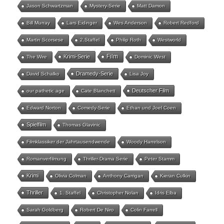
Jason Schwartzman
Mystery-Serie
Matt Damon
Bill Murray
Lars Eidinger
Wes Anderson
Robert Redford
Martin Scorsese
2.Staffel
Philip Roth
Westworld
Film
Krimi-Serie
The Wire
Dominic West
Dramedy-Serie
David Schalko
Lisa Joy
Deutscher Film
our pathetic age
Cate Blanchett
Edward Norton
Comedy-Serie
Ethan und Joel Coen
Spielfilm
Thomas Glavinic
Filmklassiker der Jahrtausendwende
Woody Harrelson
Romanverfilmung
Thriller-Drama Serie
Peter Stamm
Krimi
Olivia Colman
Anthony Carrigan
Kieran Culkin
Thriller
1. Staffel
Christopher Nolan
Idris Elba
Sarah Goldberg
Robert De Niro
Colin Farrell