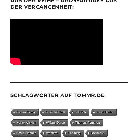
AUS DER REIHE – GROSSARTIGES AUS D
ER VERGANGENHEIT:
SCHLAGWÖRTER AUF TOMMR.DE
Stefan Zweig
David Mitchell
Juli Zeh
Josef Hader
Henry Winkler
William Dafoe
Thomas Pynchon
David Fincher
Western
Eric Berg
Baltimore