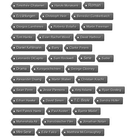
Roman
Timothée Chalamet
Haruki Murakami
Erzählungen
Christoph Hein
Benedict Cumberbatch
Giorgos Lanthimos
Roberto Bolaño
Martin Freeman
Tom Hanks
Evan Rachel Wood
David Harbour
Daniel Kehlmann
Barry
Clarke Peters
Serie
Leonardo DiCaprio
Sam Rockwell
Satire
Drama
Kurzgeschichten
George Clooney
Alexander Osang
Martin Walser
Christian Kracht
Sean Penn
Jesse Plemons
Amy Adams
Ryan Gosling
T.C. Boyle
Ethan Hawke
David Simon
Sandra Hüller
Neil Patrick Harris
Paul Auster
Bjarne Mädel
Mahershala Ali
französischer Film
Jonathan Nolan
Mini-Serie
Edie Falco
Matthew McConaughey