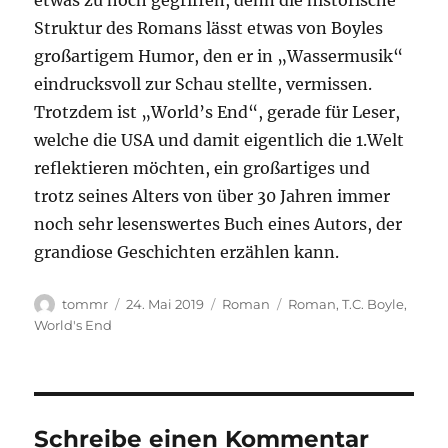
etwas zu hoch gegriffen, denn die historische
Struktur des Romans lässt etwas von Boyles
großartigem Humor, den er in „Wassermusik“
eindrucksvoll zur Schau stellte, vermissen.
Trotzdem ist „World’s End“, gerade für Leser,
welche die USA und damit eigentlich die 1.Welt
reflektieren möchten, ein großartiges und
trotz seines Alters von über 30 Jahren immer
noch sehr lesenswertes Buch eines Autors, der
grandiose Geschichten erzählen kann.
Autor
Veröffentlicht
Kategorien
Schlagwörter
tommr
24. Mai 2019
Roman
Roman
,
T.C. Boyle
,
am
World's End
Schreibe einen Kommentar