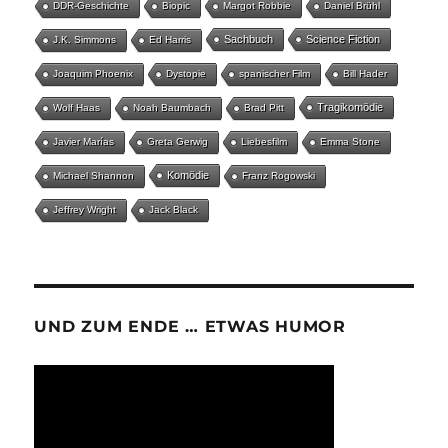
DDR-Geschichte
Biopic
Margot Robbie
Daniel Brühl
Sachbuch
Science Fiction
J.K. Simmons
Ed Harris
Joaquim Phoenix
Dystopie
spanischer Film
Bill Hader
Tragikomödie
Wolf Haas
Noah Baumbach
Brad Pitt
Javier Marías
Greta Gerwig
Liebesfilm
Emma Stone
Komödie
Michael Shannon
Franz Rogowski
Jeffrey Wright
Jack Black
UND ZUM ENDE … ETWAS HUMOR