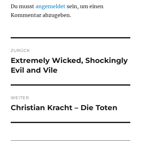
Du musst
angemeldet
sein, um einen
Kommentar abzugeben.
Beitragsnavigation
ZURÜCK
Extremely Wicked, Shockingly
Vorheriger
Beitrag:
Evil and Vile
WEITER
Christian Kracht – Die Toten
Nächster
Beitrag: