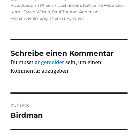
am
Vice
,
Joaquim Phoenix
,
Josh Brolin
,
Katharine Waterston
,
Krimi
,
Owen Wilson
,
Paul Thomas Anderson
,
Romanverfilmung
,
Thomas Pynchon
Schreibe einen Kommentar
Du musst
angemeldet
sein, um einen
Kommentar abzugeben.
Beitragsnavigation
ZURÜCK
Birdman
Vorheriger
Beitrag: