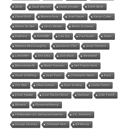
Serie
Krimi-Serie
David Mitchell
David Schalko
Daniel Brühl
Mystery-Serie
Josef Hader
Kieran Culkin
Robert De Niro
Henry Winkler
Martin Scorsese
Komödie
Baltimore
Lisa Joy
Paul Auster
Satire
Matthew McConaughey
spanischer Film
Jesse Plemons
Liebesfilm
Idris Elba
Jack Black
Westworld
Mahershala Ali
Martin Freeman
Neil Patrick Harris
Sarah Goldberg
Sean Penn
Christopher Nolan
Barry
The Wire
Olivia Colman
Ryan Gosling
Clarke Peters
Ethan Hawke
Evan Rachel Wood
Dystopie
Colin Farrell
Western
Romanverfilmung
Filmklassiker der Jahrtausendwende
J.K. Simmons
George Clooney
Christoph Hein
Bill Murray