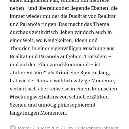
einen singulären Fall, sondern um mehrere
neben- und übereinander liegende Ebenen, die
immer wieder mit der die Dualität von Realität
und Paranoia ringen. Das macht das Thema
durchaus zeitkritisch, leben wir doch auch in
einer Welt, wo Neuigkeiten, Ideen und
Theorien in einer eigenwilligen Mischung aus
Realität und Paranoia aufgehen. Trotzdem –
und auf den Film zurückkommend – ist
„Inherent Vice“ als Krimi eine Spur zu lang,
hat wie der Roman wirklich witzige Momente,
verliert sich aber teilweise in einem komischen
Mischungsverhältnis von schnell erzählten
Szenen und unnötig philosophierend
langatmigen Momenten.
Autor
Veröffentlicht
Kategorien
Schlagwörter
tommr
11. März 2015
Film
Eric Roberts
,
Inherent