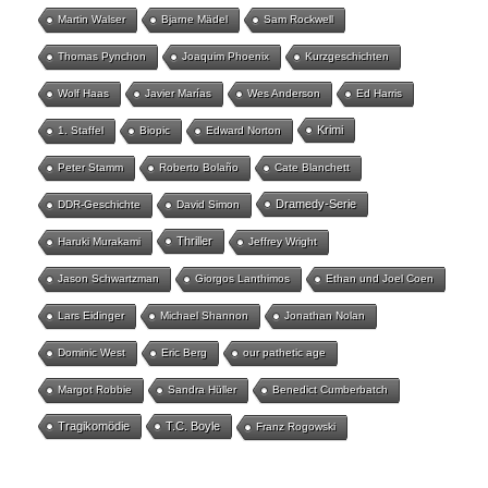
Martin Walser
Bjarne Mädel
Sam Rockwell
Thomas Pynchon
Joaquim Phoenix
Kurzgeschichten
Wolf Haas
Javier Marías
Wes Anderson
Ed Harris
Krimi
1. Staffel
Biopic
Edward Norton
Peter Stamm
Roberto Bolaño
Cate Blanchett
Dramedy-Serie
DDR-Geschichte
David Simon
Thriller
Haruki Murakami
Jeffrey Wright
Jason Schwartzman
Giorgos Lanthimos
Ethan und Joel Coen
Lars Eidinger
Michael Shannon
Jonathan Nolan
Dominic West
Eric Berg
our pathetic age
Margot Robbie
Sandra Hüller
Benedict Cumberbatch
Tragikomödie
T.C. Boyle
Franz Rogowski