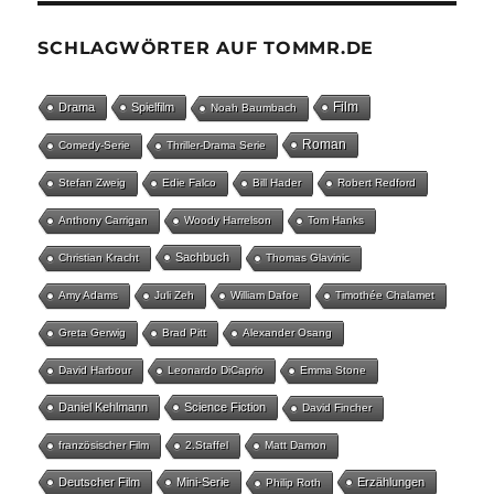
SCHLAGWÖRTER AUF TOMMR.DE
Film
Drama
Spielfilm
Noah Baumbach
Roman
Comedy-Serie
Thriller-Drama Serie
Stefan Zweig
Edie Falco
Bill Hader
Robert Redford
Anthony Carrigan
Woody Harrelson
Tom Hanks
Sachbuch
Christian Kracht
Thomas Glavinic
Amy Adams
Juli Zeh
William Dafoe
Timothée Chalamet
Greta Gerwig
Brad Pitt
Alexander Osang
David Harbour
Leonardo DiCaprio
Emma Stone
Daniel Kehlmann
Science Fiction
David Fincher
französischer Film
2.Staffel
Matt Damon
Deutscher Film
Mini-Serie
Erzählungen
Philip Roth