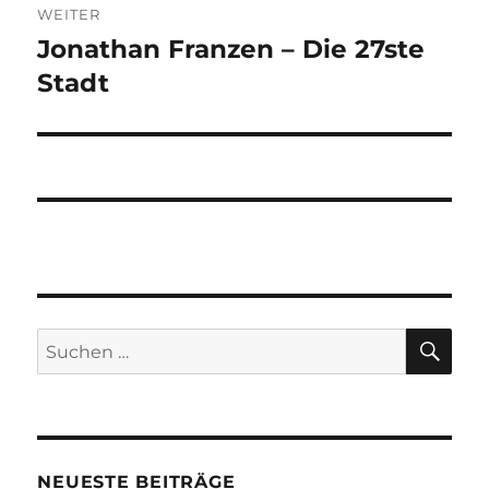
WEITER
Jonathan Franzen – Die 27ste
Nächster
Beitrag:
Stadt
SU
Suchen
nach:
NEUESTE BEITRÄGE