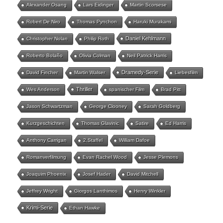
Alexander Osang
Lars Eidinger
Martin Scorsese
Robert De Niro
Thomas Pynchon
Haruki Murakami
Daniel Kehlmann
Christopher Nolan
Philip Roth
Roberto Bolaño
Olivia Colman
Neil Patrick Harris
Dramedy-Serie
David Fincher
Martin Walser
Liebesfilm
Thriller
Wes Anderson
spanischer Film
Brad Pitt
Jason Schwartzman
George Clooney
Sarah Goldberg
Kurzgeschichten
Thomas Glavinic
Satire
Ed Harris
Anthony Carrigan
2.Staffel
William Dafoe
Romanverfilmung
Evan Rachel Wood
Jesse Plemons
Joaquim Phoenix
Josef Hader
David Mitchell
Jeffrey Wright
Giorgos Lanthimos
Henry Winkler
Krimi-Serie
Ethan Hawke