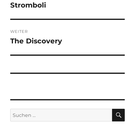
Stromboli
Vorheriger
Beitrag:
WEITER
The Discovery
Nächster
Beitrag:
SU
Suchen
nach: