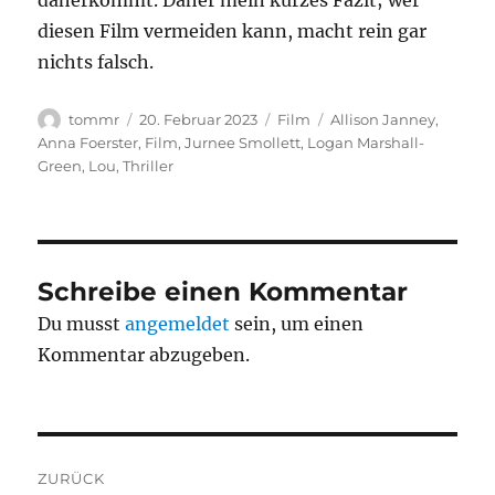
daherkommt. Daher mein kurzes Fazit; wer
diesen Film vermeiden kann, macht rein gar
nichts falsch.
Autor
Veröffentlicht
Kategorien
Schlagwörter
tommr
20. Februar 2023
Film
Allison Janney
,
am
Anna Foerster
,
Film
,
Jurnee Smollett
,
Logan Marshall-
Green
,
Lou
,
Thriller
Schreibe einen Kommentar
Du musst
angemeldet
sein, um einen
Kommentar abzugeben.
Beitragsnavigation
ZURÜCK