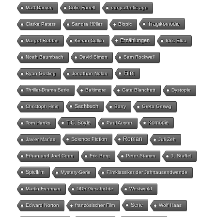
Matt Damon
Colin Farrell
our pathetic age
Tragikomödie
Clarke Peters
Sandra Hüller
Biopic
Erzählungen
Margot Robbie
Kieran Culkin
Idris Elba
Noah Baumbach
David Simon
Sam Rockwell
Film
Ryan Gosling
Jonathan Nolan
Thriller-Drama Serie
Baltimore
Cate Blanchett
Dystopie
Sachbuch
Christoph Hein
Barry
Greta Gerwig
T.C. Boyle
Komödie
Tom Hanks
Paul Auster
Roman
Science Fiction
Javier Marías
Juli Zeh
Ethan und Joel Coen
Eric Berg
Peter Stamm
1. Staffel
Spielfilm
Mystery-Serie
Filmklassiker der Jahrtausendwende
Martin Freeman
DDR-Geschichte
Westworld
Serie
Edward Norton
französischer Film
Wolf Haas