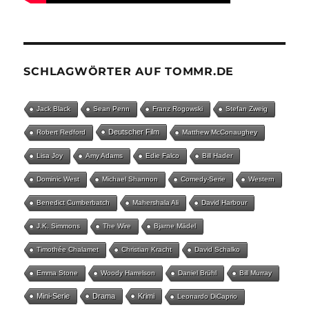
SCHLAGWÖRTER AUF TOMMR.DE
Jack Black
Sean Penn
Franz Rogowski
Stefan Zweig
Deutscher Film
Robert Redford
Matthew McConaughey
Lisa Joy
Amy Adams
Edie Falco
Bill Hader
Dominic West
Michael Shannon
Comedy-Serie
Western
Benedict Cumberbatch
Mahershala Ali
David Harbour
J.K. Simmons
The Wire
Bjarne Mädel
Timothée Chalamet
Christian Kracht
David Schalko
Emma Stone
Woody Harrelson
Daniel Brühl
Bill Murray
Mini-Serie
Drama
Krimi
Leonardo DiCaprio