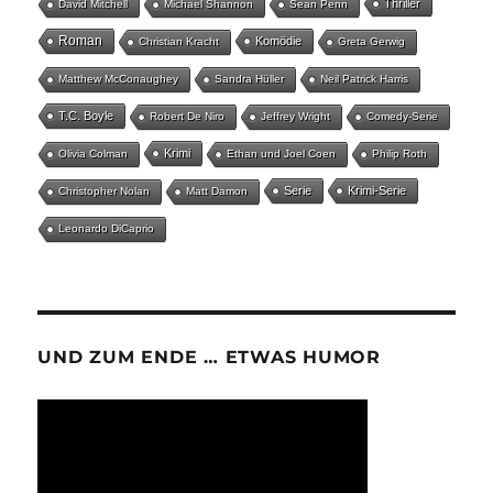
Thriller
David Mitchell
Michael Shannon
Sean Penn
Roman
Komödie
Christian Kracht
Greta Gerwig
Matthew McConaughey
Sandra Hüller
Neil Patrick Harris
T.C. Boyle
Robert De Niro
Jeffrey Wright
Comedy-Serie
Krimi
Olivia Colman
Ethan und Joel Coen
Philip Roth
Serie
Krimi-Serie
Christopher Nolan
Matt Damon
Leonardo DiCaprio
UND ZUM ENDE … ETWAS HUMOR