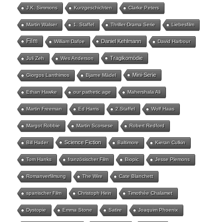
J.K. Simmons
Kurzgeschichten
Clarke Peters
Martin Walser
1. Staffel
Thriller-Drama Serie
Liebesfilm
Film
Daniel Kehlmann
William Dafoe
David Harbour
Tragikomödie
Juli Zeh
Wes Anderson
Mini-Serie
Giorgos Lanthimos
Bjarne Mädel
Ethan Hawke
our pathetic age
Mahershala Ali
Martin Freeman
Ed Harris
2.Staffel
Wolf Haas
Margot Robbie
Martin Scorsese
Robert Redford
Science Fiction
Bill Hader
Baltimore
Kieran Culkin
Tom Hanks
französischer Film
Biopic
Jesse Plemons
Romanverfilmung
The Wire
Cate Blanchett
spanischer Film
Christoph Hein
Timothée Chalamet
Dystopie
Emma Stone
Satire
Joaquim Phoenix