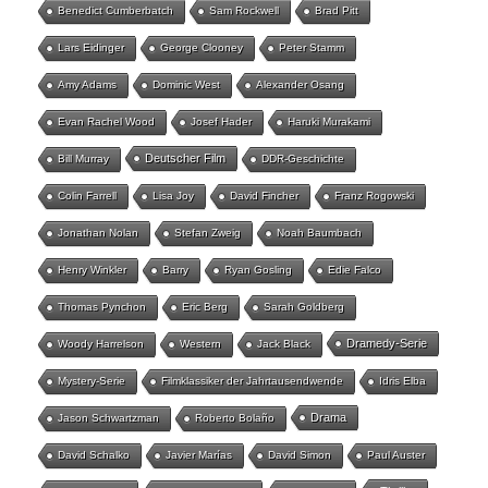
Benedict Cumberbatch
Sam Rockwell
Brad Pitt
Lars Eidinger
George Clooney
Peter Stamm
Amy Adams
Dominic West
Alexander Osang
Evan Rachel Wood
Josef Hader
Haruki Murakami
Deutscher Film
Bill Murray
DDR-Geschichte
Colin Farrell
Lisa Joy
David Fincher
Franz Rogowski
Jonathan Nolan
Stefan Zweig
Noah Baumbach
Henry Winkler
Barry
Ryan Gosling
Edie Falco
Thomas Pynchon
Eric Berg
Sarah Goldberg
Dramedy-Serie
Woody Harrelson
Western
Jack Black
Mystery-Serie
Filmklassiker der Jahrtausendwende
Idris Elba
Drama
Jason Schwartzman
Roberto Bolaño
David Schalko
Javier Marías
David Simon
Paul Auster