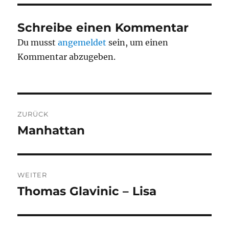
Schreibe einen Kommentar
Du musst
angemeldet
sein, um einen
Kommentar abzugeben.
Beitragsnavigation
ZURÜCK
Manhattan
Vorheriger
Beitrag:
WEITER
Thomas Glavinic – Lisa
Nächster
Beitrag: