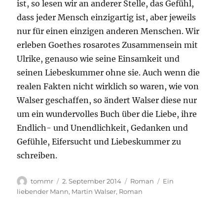
ist, so lesen wir an anderer Stelle, das Gefühl,
dass jeder Mensch einzigartig ist, aber jeweils
nur für einen einzigen anderen Menschen. Wir
erleben Goethes rosarotes Zusammensein mit
Ulrike, genauso wie seine Einsamkeit und
seinen Liebeskummer ohne sie. Auch wenn die
realen Fakten nicht wirklich so waren, wie von
Walser geschaffen, so ändert Walser diese nur
um ein wundervolles Buch über die Liebe, ihre
Endlich- und Unendlichkeit, Gedanken und
Gefühle, Eifersucht und Liebeskummer zu
schreiben.
Autor
Veröffentlicht
Kategorien
Schlagwörter
tommr
2. September 2014
Roman
Ein
am
liebender Mann
,
Martin Walser
,
Roman