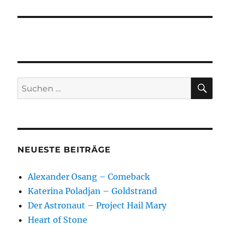
SU
Suchen
nach:
NEUESTE BEITRÄGE
Alexander Osang – Comeback
Katerina Poladjan – Goldstrand
Der Astronaut – Project Hail Mary
Heart of Stone