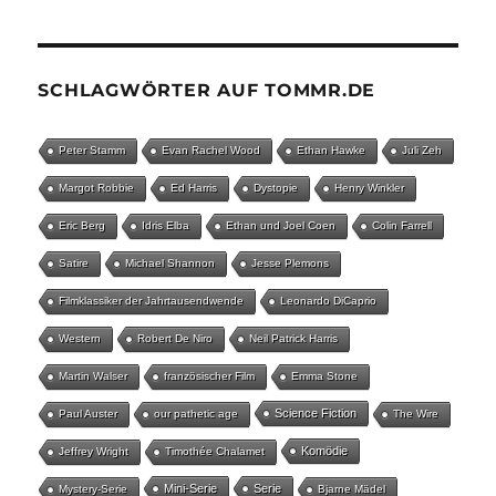
SCHLAGWÖRTER AUF TOMMR.DE
Peter Stamm
Evan Rachel Wood
Ethan Hawke
Juli Zeh
Margot Robbie
Ed Harris
Dystopie
Henry Winkler
Eric Berg
Idris Elba
Ethan und Joel Coen
Colin Farrell
Satire
Michael Shannon
Jesse Plemons
Filmklassiker der Jahrtausendwende
Leonardo DiCaprio
Western
Robert De Niro
Neil Patrick Harris
Martin Walser
französischer Film
Emma Stone
Science Fiction
Paul Auster
our pathetic age
The Wire
Komödie
Jeffrey Wright
Timothée Chalamet
Mini-Serie
Serie
Mystery-Serie
Bjarne Mädel