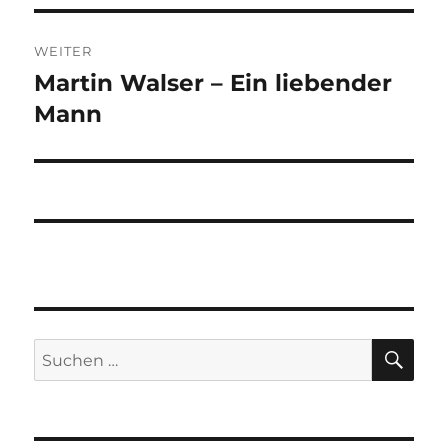
WEITER
Martin Walser – Ein liebender
Nächster
Beitrag:
Mann
SU
Suchen
nach: