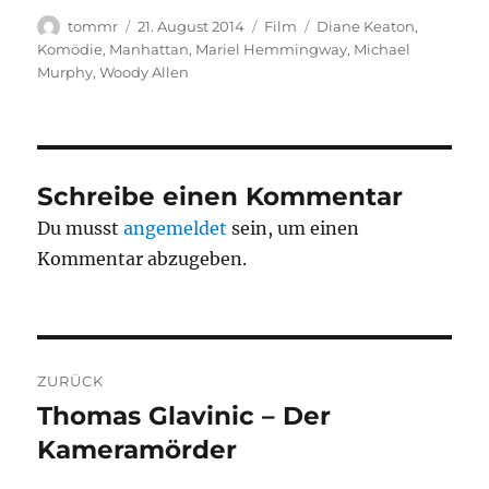
Autor
Veröffentlicht
Kategorien
Schlagwörter
tommr
21. August 2014
Film
Diane Keaton
,
am
Komödie
,
Manhattan
,
Mariel Hemmingway
,
Michael
Murphy
,
Woody Allen
Schreibe einen Kommentar
Du musst
angemeldet
sein, um einen
Kommentar abzugeben.
Beitragsnavigation
ZURÜCK
Thomas Glavinic – Der
Vorheriger
Beitrag:
Kameramörder