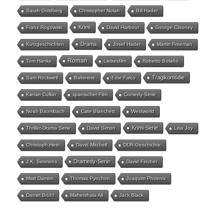
Sarah Goldberg
Christopher Nolan
Bill Hader
Krimi
Franz Rogowski
David Harbour
George Clooney
Drama
Kurzgeschichten
Josef Hader
Martin Freeman
Roman
Tom Hanks
Liebesfilm
Roberto Bolaño
Tragikomödie
Sam Rockwell
Baltimore
Edie Falco
Kieran Culkin
spanischer Film
Comedy-Serie
Noah Baumbach
Cate Blanchett
Westworld
Krimi-Serie
Thriller-Drama Serie
David Simon
Lisa Joy
Christoph Hein
David Mitchell
DDR-Geschichte
Dramedy-Serie
J.K. Simmons
David Fincher
Matt Damon
Thomas Pynchon
Joaquim Phoenix
Daniel Brühl
Mahershala Ali
Jack Black