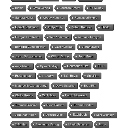
Biopic
Greta Gerwig
Christian Kracht
Bill Murray
Sandra Hüller
Woody Harrelson
Romanverfilmung
Daniel Kehlmann
Thriller
Philip Roth
Robert Redford
Giorgos Lanthimos
Wes Anderson
Anthony Carrigan
Benedict Cumberbatch
Javier Marías
Stefan Zweig
Jason Schwartzman
William Dafoe
Sean Penn
Film
Deutscher Film
Amy Adams
Ryan Gosling
Erzählungen
T.C. Boyle
Spielfilm
1. Staffel
Matthew McConaughey
David Schalko
Brad Pitt
Clarke Peters
Wolf Haas
Haruki Murakami
Thomas Glavinic
Olivia Colman
Edward Norton
Sachbuch
Jonathan Nolan
Dominic West
Lars Eidinger
2.Staffel
Alexander Osang
Martin Scorsese
Barry