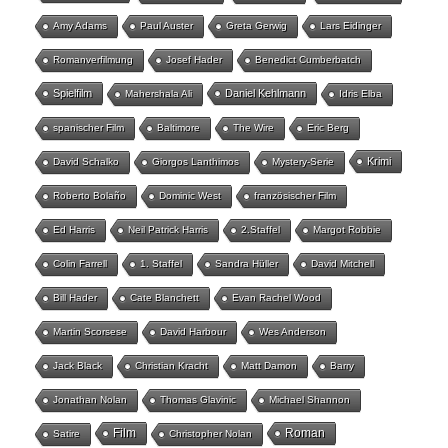
Amy Adams
Paul Auster
Greta Gerwig
Lars Eidinger
Romanverfilmung
Josef Hader
Benedict Cumberbatch
Spielfilm
Daniel Kehlmann
Mahershala Ali
Idris Elba
spanischer Film
Baltimore
The Wire
Eric Berg
Krimi
David Schalko
Giorgos Lanthimos
Mystery-Serie
Roberto Bolaño
Dominic West
französischer Film
Ed Harris
Neil Patrick Harris
2.Staffel
Margot Robbie
Colin Farrell
1. Staffel
Sandra Hüller
David Mitchell
Bill Hader
Cate Blanchett
Evan Rachel Wood
Martin Scorsese
David Harbour
Wes Anderson
Jack Black
Christian Kracht
Matt Damon
Barry
Jonathan Nolan
Thomas Glavinic
Michael Shannon
Film
Roman
Satire
Christopher Nolan