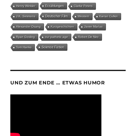
Erzählungen
Henry Winkler
Clarke Peters
Deutscher Film
J.K. Simmons
Western
Kieran Culkin
Alexander Osang
Kurzgeschichten
Javier Marías
Ryan Gosling
our pathetic age
Robert De Niro
Science Fiction
Tom Hanks
UND ZUM ENDE … ETWAS HUMOR