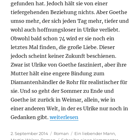
gefunden hat. Jedoch hält sie von einer
tiefergehenden Beziehung nichts. Aber Goethe
umso mehr, der sich jeden Tag mehr, tiefer und
wohl auch hoffnungsloser in Ulrike verliebt.
Obwohl bald schon 74 wird er sie noch ein
letztes Mal finden, die große Liebe. Dieser
jedoch scheint keiner Zukunft beschienen.
Zwar ist Ulrike von Goethe fasziniert, aber ihre
Mutter hält eine engere Bindung zum
Diamantenhändler de Rohr für realistischer für
sie. Und so geht der Sommer zu Ende und
Goethe ist zurück in Weimar, allein, wie in
einer anderen Welt, in der es Ulrike nur noch in
„Martin Walser – Ein liebender Ma
Gedanken gibt.
weiterlesen
Veröffentlicht
Kategorien
Schlagwörter
2. September 2014
Roman
Ein liebender Mann
,
am
zu