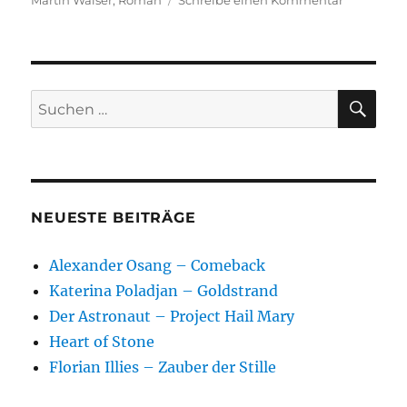
Martin Walser
,
Roman
Schreibe einen Kommentar
Martin
Walser
–
Ein
liebender
SU
Suchen
Mann
nach:
NEUESTE BEITRÄGE
Alexander Osang – Comeback
Katerina Poladjan – Goldstrand
Der Astronaut – Project Hail Mary
Heart of Stone
Florian Illies – Zauber der Stille