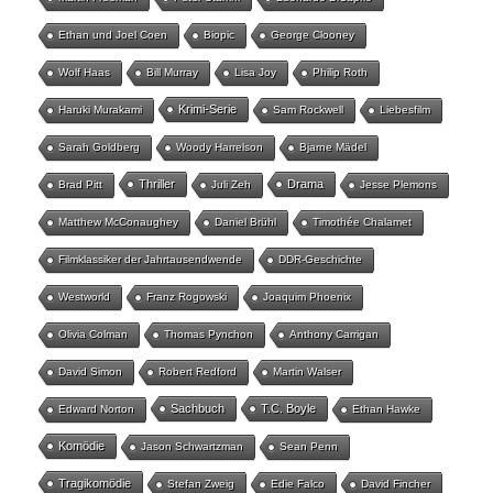
Ethan und Joel Coen
Biopic
George Clooney
Wolf Haas
Bill Murray
Lisa Joy
Philip Roth
Krimi-Serie
Haruki Murakami
Sam Rockwell
Liebesfilm
Sarah Goldberg
Woody Harrelson
Bjarne Mädel
Thriller
Drama
Brad Pitt
Juli Zeh
Jesse Plemons
Matthew McConaughey
Daniel Brühl
Timothée Chalamet
Filmklassiker der Jahrtausendwende
DDR-Geschichte
Westworld
Franz Rogowski
Joaquim Phoenix
Olivia Colman
Thomas Pynchon
Anthony Carrigan
David Simon
Robert Redford
Martin Walser
Sachbuch
T.C. Boyle
Edward Norton
Ethan Hawke
Komödie
Jason Schwartzman
Sean Penn
Tragikomödie
Stefan Zweig
Edie Falco
David Fincher