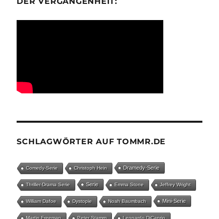
ER VERGANGENHEIT:
SCHLAGWÖRTER AUF TOMMR.DE
Dramedy-Serie
Comedy-Serie
Christoph Hein
Serie
Thriller-Drama Serie
Emma Stone
Jeffrey Wright
Mini-Serie
William Dafoe
Dystopie
Noah Baumbach
Martin Freeman
Peter Stamm
Leonardo DiCaprio